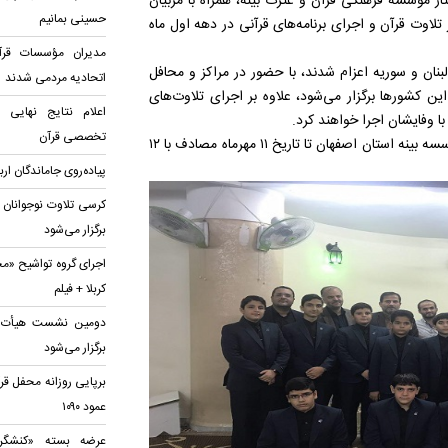
متاز مؤسسه فرهنگی قرآن و عترت بینه، همراه با مربیان
حسینی بمانیم
لاوت قرآن و اجرای برنامه‌های قرآنی در دهه اول ماه
مدیران مؤسسات قرآن
بنان و سوریه اعزام شدند، با حضور در مراکز و محافل
اتحادیه‌ مردمی شدند
ین کشورها برگزار می‌شود، علاوه بر اجرای تلاوت‌های
اعلام نتایج نهایی
ا وفایشان اجرا خواهند کرد.
تخصصی قرآن
گفتنی است؛ این گروه اعزامی برای اجرای برنامه های مذهبی از مؤسسه بینه استان اصفهان تا تاریخ ۱۱ مهر‌ماه مصادف با ۱۲
پیاده‌روی جاماندگان ار
کرسی تلاوت نوجوانان 
برگزار می‌شود
اجرای گروه تواشیح «مح
کربلا + فیلم
دومین نشست هیأت قرآ
برگزار می‌شود
برپایی روزانه محفل قر
عمود ۱۰۹۰
عرضه بسته «کنشگری