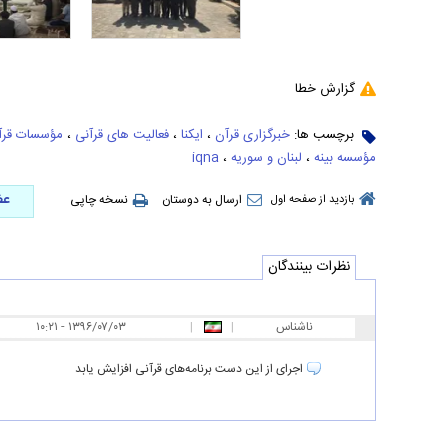
گزارش خطا
برچسب ها:
خبرگزاری قرآن
،
ایکنا
،
فعالیت های قرآنی
،
مؤسسات قرآ
مؤسسه بینه
،
لبنان و سوریه
،
iqna
عض
ارسال به دوستان
نسخه چاپی
بازدید از صفحه اول
نظرات بینندگان
ناشناس
|
|
۱۰:۲۱ - ۱۳۹۶/۰۷/۰۳
اجرای از این دست برنامه‌های قرآنی افزایش یابد