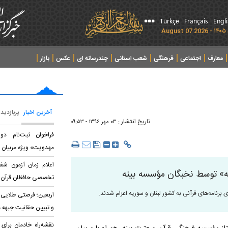
Türkçe
Français
Engl
معارف
اجتماعی
فرهنگی
شعب استانی
چندرسانه ای
عکس
بازار
آخرین اخبار
پربازدید
تاریخ انتشار :
۰۳ مهر ۱۳۹۶ - ۰۹:۵۳
فراخوان ثبت‌نام د
مهدویت» ویژه مربیان 
اعلام زمان آزمون شف
ریه» توسط نخبگان مؤسسه بینه
تخصصی حافظان قرآن
اربعین؛ فرصتی طلایی 
و تبیین حقانیت جبهه 
نقشه‌راه خادمان برای