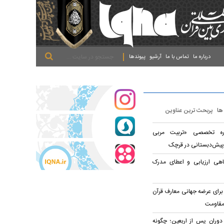
.
.
.
درباره ما
تماس با ما
آرشیو
پیوندها
 ها
پربحث ترین عناوین
وره تخصصی «تربیت مربی
پیش‌دبستانی در قرچک
اهی ارزیابی و اعطای مدرک
برای عرضه جهانی معارف قرآن
مقاومت
 دوران پس از اربعین؛ چگونه