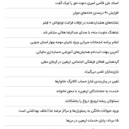
استاد علی قائمی امیری دعوت حق را لبیک گفت
افزایش ۴۰ درصدی خانه‌های جوان
نشانه‌های هشداردهنده در اوقات فراغت نوجوانان + فیلم
نماهنگ «نوبت منه» با صدای عبدالرضا هلالی منتشر شد
اعلام برنامه امتحانات جبرانی ویژه غایبان موجه چهار استان جنوبی
آخرین مهلت ثبت‌نام همایش‌های آموزشی حسابداری مالياتی
گردهمایی فعالان فرهنگی اجتماعی اربعین در کربلای معلی
بازی‌سازان نفس می‌گیرند
تغییر در زمان‌بندی شارژ حساب کالابرگ خانوار‌ها
خدمت به «جاماندگان اربعین» با محور خانواده
مسئولان ریشه ترویج دروغ را بخشکانند
ورود حیوانات خانگی به رستوران‌ها و مراکز عرضه غذا تخلف بهداشتی است
۱۵ مرداد؛ پایان خدمات اربعین در مرزها