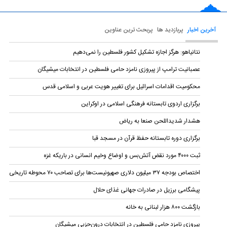
آخرین اخبار
پربازدید ها
پربحث ترین عناوین
نتانیاهو: هرگز اجازه تشکیل کشور فلسطین را نمی‌دهیم
عصبانیت ترامپ از پیروزی نامزد حامی فلسطین در انتخابات میشیگان
محکومیت اقدامات اسرائیل برای تغییر هویت عربی و اسلامی قدس
برگزاری اردوی تابستانه فرهنگی اسلامی در اوکراین
هشدار شدیداللحن صنعا به ریاض
برگزاری دوره تابستانه حفظ قرآن در مسجد قبا
ثبت ۴۰۰۰ مورد نقض آتش‌بس و اوضاع وخیم انسانی در باریکه غزه
اختصاص بودجه ۳۷ میلیون دلاری صهیونیست‌ها برای تصاحب ۷۰ محوطه تاریخی
پیشگامی برزیل در صادرات جهانی غذای حلال
بازگشت ۸۰۰ هزار لبنانی به خانه
پیروزی نامزد حامی فلسطین در انتخابات درون‌حزبی میشیگان