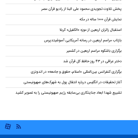
پخش تلاوت تجویدی محمود علی البنا از رادیو قرآن مصر
نمایش قرآن ۱۰۰۰ ساله در مکه
استقبال زائران اربعین از موزه «الکفیل» کربلا
بازتاب مراسم اربعین در رسانه آمریکایی آسوشیتدپرس
برگزاری باشکوه مراسم اربعین در کشمیر
دختر عراقی در ۴۳ روز حافظ کل قرآن شد
برگزاری کنفرانس بین‌المللی «اسلام، حقوق و جامعه» در اندونزی
آغاز تحقیقات در انگلیس درباره انتقال پول به شهرک‌های صهیونیستی
تشییع شهدا ابعاد جنایتکاری بی‌سابقه رژیم صهیونیستی را به تصویر کشید