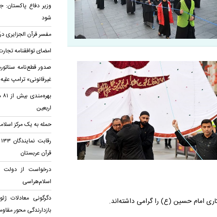
وزیر دفاع پاکستان: جه
شود
مفسر قرآن الجزایری د
امضای توافقنامه تجارت
صدور قطع‌نامه سناتوره
غیرقانونی» ترامپ علیه 
بهر
اربعین
حمله به یک مرکز اسلامی
ر
قرآن عربستان
درخواست از دولت کان
اسلام‌هراسی
دگرگونی معادلات ژئ
اری امام حسین (ع) را گرامی داشته‌اند.
بازدارندگی محور مقاو