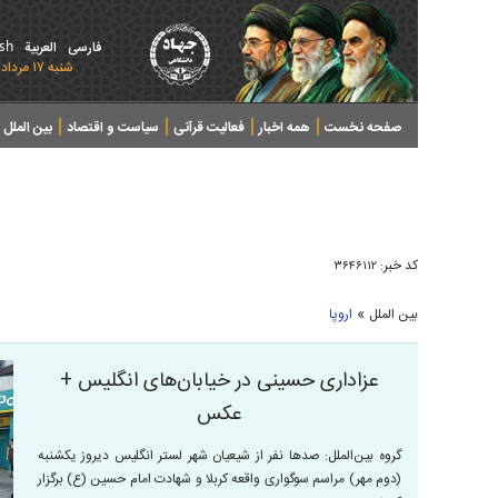
ish
فارسی
العربیة
شنبه ۱۷ مرداد ۱۴۰۵ - 2026 August 08
صفحه نخست
همه اخبار
فعالیت قرآنی
سیاست و اقتصاد
بین الملل
پرونده های خبری
کد خبر:
۳۶۴۶۱۱۲
»
بین الملل
اروپا
عزاداری حسینی در خیابان‌های انگلیس +
عکس
گروه بین‌الملل: صدها نفر از شیعیان شهر لستر انگلیس دیروز یکشنبه
(دوم مهر) مراسم سوگواری واقعه کربلا و شهادت امام‌ حسین (ع) برگزار