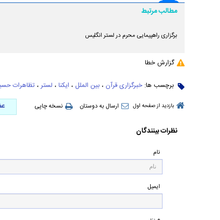
مطالب مرتبط
برگزاری راهپیمایی محرم در لستر انگلیس
گزارش خطا
برچسب ها:
خبرگزاری قرآن
،
بین الملل
،
ایکنا
،
لستر
،
تظاهرات حسی
عض
ارسال به دوستان
نسخه چاپی
بازدید از صفحه اول
نظرات بینندگان
نام
ایمیل