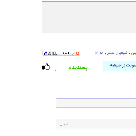
نی
،
شیعیان لستر
،
iqna
ویت در خبرنامه
پسندیدم
۰