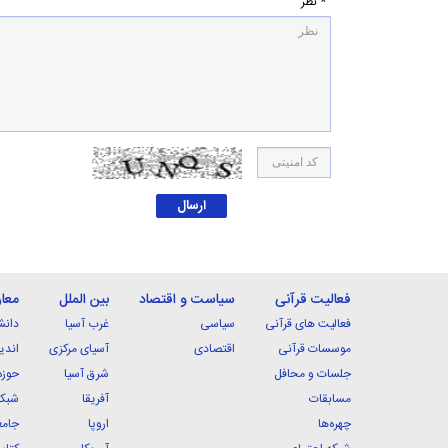
* نظر
فعالیت قرآنی
سیاست و اقتصاد
بین الملل
معا
فعالیت های قرآنی
سیاسی
غرب آسیا
دانش
موسسات قرآنی
اقتصادی
آسیای مرکزی
اندی
جلسات و محافل
شرق آسیا
حوزه
مسابقات
آفریقا
شبکه
چهره‌ها
اروپا
جامع