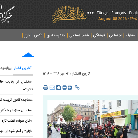
Türkçe
Français
Engl
معارف
اجتماعی
فرهنگی
شعب استانی
چندرسانه ای
عکس
بازار
آخرین اخبار
پربازدید
تاریخ انتشار :
۰۳ مهر ۱۳۹۶ - ۱۲:۱۴
استقبال از رقابت خا
تلاوت»
مساجد؛ کانون تربیت قر
استقبال سازمان همکاری
«خان هوآ»؛ قطب تازه 
افزایش آمار شهدای غزه به ۷۳ هزار و ۴