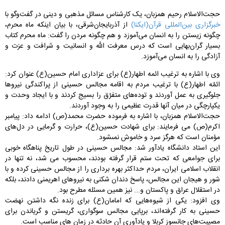
حجت‌الاسلام رحیم همزبان، یک کارشناس مسائل مذهبی و دینی در گفت‌‌وگو با
خبرگزاری بین‌المللی قرآن(ایکنا)
از آذربایجان‌شرقی، با بیان اینکه ماه محرم،
چگونه زیستن را به انسان می‌آموزد و هم چگونه مردن را گفت: ماه محرم کتاب
بسیار گران‌بهایی است که درس معرفت الله و انسانیت و شرافت و عزت و
آزادگی را به انسان می‌آموزد.
وی با اشاره به ترغیب ائمه اطهار(ع) برای عزاداری امام حسین(ع) عنوان کرد:
ائمّه اطهار(ع) با ترغیب مردم به اقامه مجالس حسینى از پراکندگى نیروها
جلوگیرى به عمل آوردند و توده‌هاى متفرّق را بسیج کردند و با ایجاد وحدت و
یکپارچگى در میان آنها قدرت عظیمى را به وجود آوردند.
حجت‌الاسلام همزبان، با اشاره به فرموده حضرت محمد(ص) ادامه داد: پیامبر
اکرم(ص) می فرمایند: براى شهادت حسين(ع)، حرارت و گرمايى در دل‌هاى
مؤمنان است كه هرگز سرد و خاموش نمى‏شود.
این استاد دانشگاه یادآور شد: مجالس حسینى در طول تاریخ پناهگاه خوبى
براى جوامعى که تحت ستم قرار گرفته بودند، محسوب مى شد، نه تنها در
انقلاب اسلامى ایران، مردم حداکثر بهره بردارى را از مجالس حسینى کرده و با
شور و هیجان این مجالس، پاسخ دندان شکنى به نیروهاى اهریمنى دادند، بلکه
در استقلال عراق و پاکستان و... نیز همین مسئله مطرح بود.
وی افزود: یکی از شیوه‌هایی که امامان(ع) برای زنده نگه داشتن نهضت
حسینی به کار گرفته‌اند، برپایی مجالس سوگواری، گریستن و گریاندن برای
مصیبت‌های جانسوز کربلا و یادآوری آن حادثه در زمان های مناسب است.