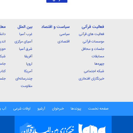
فعالیت قرآنی
سیاست و اقتصاد
بین الملل
معا
فعالیت های قرآنی
سیاسی
غرب آسیا
دانش
موسسات قرآنی
اقتصادی
آسیای مرکزی
اندی
جلسات و محافل
شرق آسیا
حوزه
مسابقات
آفریقا
شبکه
چهره‌ها
اروپا
جامع
شبکه اجتماعی
آمریکا
کتاب
خبرنگاران افتخاری
چندرسانه‌ای
جلسا
مقاومت
صفحه نخست
پیوندها
خبرخوان
آرشیو
اوقات شرعی
آب و