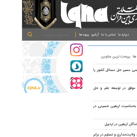
.
.
.
درباره ما
تماس با ما
آرشیو
پیوندها
 ها
پربحث ترین عناوین
می مسیر حل مسائل کشور را
 موفق در توسعه علم و حل
م قرآن به‌مناسبت اربعین حسینی در
دگان اربعین در اردبیل
ولایت‌مداری و تسلیم در برابر