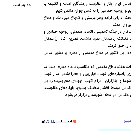
 ایام ایثار و مقاومت رزمندگان است و تکلیف بر
خداوند است
یم و روحیه حماسی را به نسل جوان منتقل کنیم.
تحکم دارای اراده وطن‌پرستی و شجاع می‌دانند و دفاع
رون آمدند.
زمندگان در جنگ تحمیلی، اتحاد، همدلی، روحیه جهادی و
د تک‌تک رزمندگان نفوذ داشت، تصریح کرد: رزمندگان
دان خلق کردند.
مردم این کشور در دفاع مقدس از محرم و عاشورا درس
فرمانده سپاه ناحیه سرعین، با اشاره به اینکه بیش از ۴۶ برنامه هفته دفاع مقدس که متناسب با ماه محرم است در
 یادواره‌های شهدا، غبارروبی و عطرافشانی مزار شهدا
 شهدا و ایثارگران اعزام اکیپ جهادی محرومیت زدایی
مقدس توسط اقشار مختلف بسیج، پایگاه‌های مقاومت،
فاع مقدس در سطح شهرستان برگزار می‌شود.
یلی