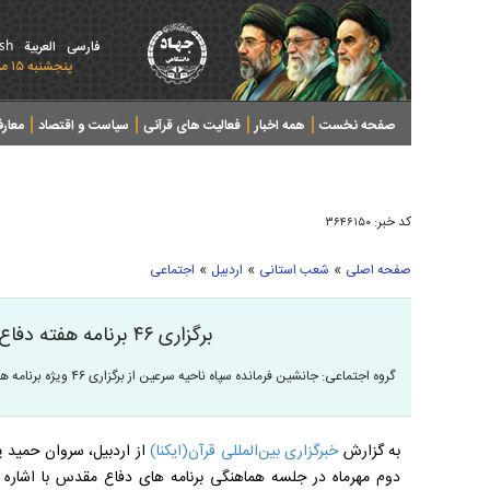
ish
فارسی
العربیة
پنجشنبه ۱۵ مرداد ۱۴۰۵ - 2026 August 06
صفحه نخست
همه اخبار
فعالیت های قرآنی
سیاست و اقتصاد
معار
کد خبر:
۳۶۴۶۱۵۰
»
»
»
صفحه اصلی
شعب استانی
اردبیل
اجتماعی
برگزاری ۴۶ برنامه هفته دفاع مقدس در سرعین
گروه اجتماعی: جانشین فرمانده سپاه ناحیه سرعین از برگزاری ۴۶ ویژه برنامه هفته دفاع مقدس در این شهرستان خبر داد.
به گزارش
خبرگزاری بین‌المللی قرآن(ایکنا)
از اردبیل، سروان حمید پ
دوم مهرماه در جلسه هماهنگی برنامه های دفاع مقدس با اشاره ب