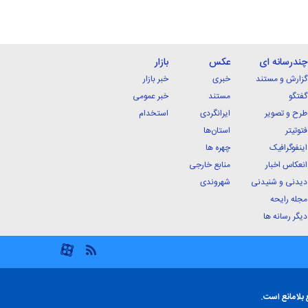
چندرسانه ای
عکس
بازار
گزارش و مستند
خبری
خبر بازار
گفتگو
مستند
خبر عمومی
طرح و تصویر
ایرانگردی
استخدام
فتوتیتر
استان‌ها
اینفوگرافیک
چهره ها
انعکاس اخبار
منابع خارجی
دیدنی و شنیدنی
شهروندی
مجله رایحه
دیگر رسانه ها
 بلامانع است.