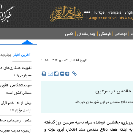
Türkçe
Français
Engl
ف
اجتماعی
فرهنگی
چندرسانه ای
عکس
آخرین اخبار
پربازدید
تاریخ انتشار :
۰۳ مهر ۱۳۹۶ - ۱۱:۵۸
تقویت همکاری‌های عل
هموار می‌کند
جهاددانشگاهی الگوی
مسائل کشور است
بیش از ۱۲۰ خت
اردبیل برگزار شد
عکس | راهپیمایی جامان
رویزی، جانشین فرمانده سپاه ناحیه سرعین روز گذشته
ه اینکه هفته دفاع مقدس سند افتخار، آبرو، عزت و
اربعین؛ مدرسه بصیرت، 