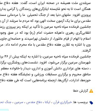
سربلندی ملت همیشه در صحنه ایران است، گفت: هفته دفاع مقدس
همگان است تا به نحو شایسته ایثارگری‌های رزمندگان را گرامی بدار
پرویزی افزود: ملتهای دنیا بعد از جنگ تحمیلی ما را مردمانی مس
مقدس برای ما یک آزمون سخت الهی بود که مردم ما سربلند از آن بی
جانشین فرمانده سپاه ناحیه سرعین با تأکید بر اینکه رمز پیروزی ر
انقلابی‌گری رهبری داهیانه حضرت امام (ره) بود که در عمق وجو
اسلام با الهام از قیام عاشورا، از دشمنان نهراسیدند و حماسه‌ای جاوی
وی با اشاره به تقارن هفته دفاع مقدس با ماه محرم ادامه داد: 
گرفتند.
جانشین 
شهرستان سرعین برگزار می‌شود، افزود: نشست‌های روشنگری، برگزاری
، دسته های عزاداری دانش آموزی و اداری، دیدار با خانواده معظم
مناطق محروم و برگزاری مسابقات ورزشی و نمایشگاه هفته دفاع 
حوزه‌ها، ادارات، ارگان‌ها، ازجمله برنامه‌هایی است که طی هفته د
گزارش خطا
برچسب ها:
خبرگزاری قرآن
،
ایکنا
،
دفاع مقدس
،
سرعین
،
جنگ تحم