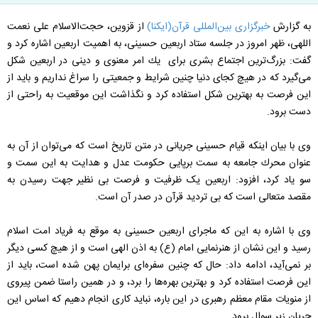
به گزارش
خبرگزاری بین‌المللی قرآن(ایکنا)
از قزوین، حجت‌الاسلام علی نعمت
اللهی، ظهر امروز در جلسه ستاد اربعین حسینی، به اهمیت اربعین اشاره کرد و
گفت: بزرگ‌ترين اجتماع بشری برای يك امر معنوی و دينی در اربعين شكل
می‌گيرد كه در هيچ كجای دنيا چنين شرايط و جمعيتی را سراغ نداريم و بايد از
اين فرصت به بهترين شكل استفاده كرد و نگذاشت اين موقعيت به راحتی از
دست برود.
وی با بیان اینکه قيام حسينی جريانی در متن تاريخ است كه می‌توان از آن به
عنوان محرك جامعه به سمت برپايی حكومت عدل و هدايت به اين سمت و
سو ياد كرد، افزود: اربعین یک ظرفیت و فرصت بی نظیر جهت رسیدن به
مقصد متعالی است که بی تردید قرآن در صدر آن است.
وی با اشاره به این که ماجرای اربعین حسینی به موقع به فریاد امت اسلام
رسید و این نشان از هنرنمایی امام (ع) به اذن الهی است و از هیچ کسی دیگر
بر نمی‌آید، ادامه داد: حال که چنین سفره‌ای برایمان پهن شده است، باید از
این فرصت استفاده کرد و بهترین بهره‌ها را برد، و در همین راستا ضمن پیروی
از منویات مقام معظم رهبری در این باره، نباید کاری انجام دهیم که اساس این
جریان زیر سوال برود.