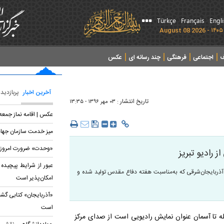
Türkçe
Français
Engl
ف
اجتماعی
فرهنگی
چند رسانه ای
عکس
آخرین اخبار
پربازدید
تاریخ انتشار :
۰۳ مهر ۱۳۹۶ - ۱۳:۳۵
عکس | اقامه نماز جمعه 
میز خدمت سازمان جها
«وحدت» ضرورت امروز 
 رادیو تبریز
عبور از شرایط پیچیده 
 آذربایجان‌شرقی که به‌مناسبت هفته دفاع مقدس تولید شده و
امکان‌پذیر است
«آذربایجان» کتابی گشو
است
پله تا آسمان عنوان نمایش رادیویی است از صدای مرکز