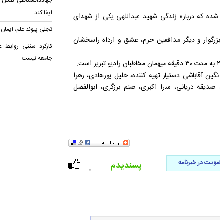
جهاددانشگاهی نقش ف
ایفا کند
دگی علی اصغر پورامان در ۶ قسمت تهیه شده که درباره زندگی شهید عبداللهی یکی از شهدای
تجلی پیوند علم، ایمان
زرگوار و دیگر مدافعین حرم، عشق و ارداه راسخشان
کارکرد سنتی روابط ع
جامعه نیست
گین آقاباشی دستیار تهیه کننده، خلیل پورهادی، زهرا
صدیقه دریانی، سارا اکبری، صنم برزگری، ابوالفضل
ویت در خبرنامه
پسندیدم
۰