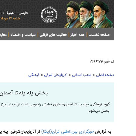
ish
فارسی
العربیة
شنبه ۱۷ مرداد ۱۴۰۵ - 2026 August 08
صفحه نخست
همه اخبار
فعالیت های قرآنی
سیاست و اقتصاد
معار
کد خبر:
۳۶۴۶۲۳۴
»
»
»
صفحه اصلی
شعب استانی
آذربایجان شرقی
فرهنگی
پخش پله پله تا آسمان از
گروه فرهنگی: «پله پله تا آسمان» عنوان نمایش رادیویی است از صدای مرکز
پخش می‌شود.
به گزارش
خبرگزاری بین‌المللی قرآن(ایکنا)
از آذربایجان‌شرقی، پله 