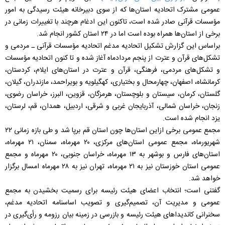
عمومی مشترک اتحادیه‌ استان‌ها که از سوی دبیرخانه هیئت رسیدگی به امور
مؤسسات قرآنی صادر شده است، تاکنون این ادغام هرچند با تغییرات زمانی در
برخی از استان‌ها همراه بوده است اما در ۲۴ استان کشور انجام شد.
براساس این گزارش تشکیل اتحادیه مدغم اتحادیه مؤسسات قرآنی ـ مردمی و
تشکل‌های قرآن و عترت از پنجم مردادماه آغاز شده و تا کنون اتحادیه مؤسسات
و تشکل‌های مردمی، فرهنگی، قرآن و عترت در استان‌های ایلام، کردستان،
کرمانشاه، اصفهان، چهارمحال و بختیاری، کهگیلویه و بویراحمد، مازندران، گیلان،
گلستان، کرمان، سیستان و بلوچستان، هرمزگان، قزوین، البرز، خراسان رضوی،
زنجان، خراسان شمالی، آذربایجان غربی و شرقی، اردبیل، همدان، قم، لرستان،
یزد انجام شده است.
مجمع عمومی برخی ازاین استان‌ها چون استان قم برپا شد و طی بازه زمانی ۲۲
شهریورماه، مجمع عمومی استان‌های مرکزی، ۲۰ مهرماه، سمنان، ۲۱ مهرماه،
استان‌های فارس و بوشهر به ۱۳ مهرماه، خراسان جنوبی، ۲۰ مهرماه و مجمع
عمومی استان خوزستان نیز به ۲۱ مهرماه، تهران نیز به ۲۸ مهرماه امسال برگزار
خواهد شد.
گفتنی است؛ انتخاب اعضای هیئت رئیسه برای رسمیت بخشیدن به مجمع
عمومی و مدیریت آن، تصمیم‌گیری و تصویب اساسنامه اتحادیه مدغم،
سخنرانی کاندیداهای هیئت رئیسه و بازرسی در زمینه بیان رزومه و رأی‌گیری در