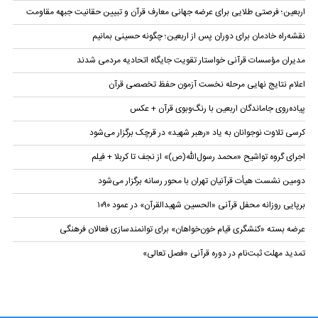
اربعین؛ فرصتی طلایی برای عرضه جهانی معارف قرآن و تبیین حقانیت جبهه مقاومت
نقشه‌راه خادمان برای دوران پس از اربعین؛ چگونه حسینی بمانیم
مدیران مؤسسات قرآنی خواستار تقویت جایگاه اتحادیه‌ مردمی شدند
اعلام نتایج نهایی مرحله نخست آزمون حفظ تخصصی قرآن
پیاده‌روی جاماندگان اربعین با رنگ‌وبوی قرآن + عکس
کرسی تلاوت نوجوانان به یاد «رهبر شهید» در قرچک برگزار می‌شود
اجرای گروه تواشیح «محمد رسول‌الله(ص)» از نجف تا کربلا + فیلم
دومین نشست هیأت قرآنیان تهران با محور رسانه برگزار می‌شود
برپایی روزانه محفل قرآنی «الحسین شهیدالقرآن» در عمود ۱۰۹۰
عرضه بسته «کنشگری قیام خون‌خواهان» برای توانمندسازی فعالان فرهنگی
تمدید مهلت ثبت‌نام در دوره قرآنی «فصل تعالی»