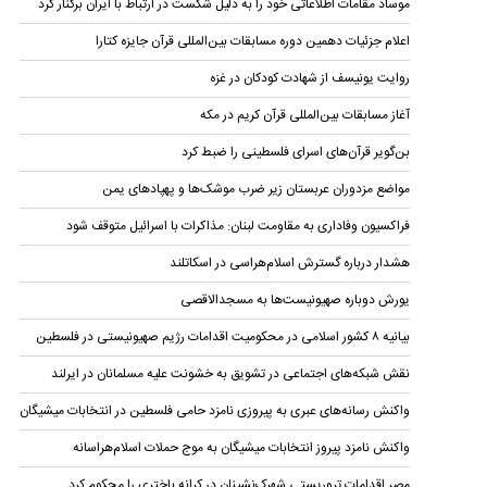
موساد مقامات اطلاعاتی خود را به دلیل شکست در ارتباط با ایران برکنار کرد
اعلام جزئیات دهمین دوره‌ مسابقات بین‌المللی قرآن جایزه کتارا
روایت یونیسف از شهادت کودکان در غزه
آغاز مسابقات بین‌المللی قرآن کریم در مکه
بن‌گویر قرآن‌های اسرای فلسطینی را ضبط کرد
مواضع مزدوران عربستان زیر ضرب موشک‌ها و پهپادهای یمن
فراکسیون وفاداری به مقاومت لبنان: مذاکرات با اسرائیل متوقف شود
هشدار درباره گسترش اسلام‌هراسی در اسکاتلند
یورش دوباره صهیونیست‌ها به مسجدالاقصی
بیانیه ۸ کشور اسلامی در محکومیت اقدامات رژیم صهیونیستی در فلسطین
نقش شبکه‌های اجتماعی در تشویق به خشونت علیه مسلمانان در ایرلند
واکنش رسانه‌های عبری به پیروزی نامزد حامی فلسطین در انتخابات میشیگان
واکنش نامزد پیروز انتخابات میشیگان به موج حملات اسلام‌هراسانه
مصر اقدامات تروریستی شهرک‌نشینان در کرانه باختری را محکوم کرد