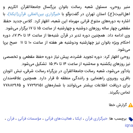
منیر روحی، مسئول شعبه رسالت بانوان بزرگسال جامعةالقرآن الکریم و
اهل‌البیت(ع) استان تهران در گفت‌وگو با
خبرگزاری بین‌المللی قرآن(ایکنا)،
با
اشاره به دوره‌های متنوع قرانی مهرماه این شعبه، اظهار کرد: کلاس جدید حفظ
مقطعی چهار ساله روزهای دوشنبه و چهارشنبه از ساعت ۱۵ تا ۱۷ برگزار می‌شود.
وی ادامه داد: همچنین دوره تدبر در قرآن شنبه‌ها از ساعت ۱۶ تا ۱۷:۳۰، دوره
احکام ویژه بانوان نیز چهارشنبه ودوشنبه هر هفته از ساعت ۱۰ تا ۱۱ صبح برپا
می‌شود.
روحی اظهار کرد: دوره تجوید فشرده، پیش نیاز دوره حفظ مقطعی و تخصصی
نیز روزهای یکشنبه و سه‌شنیه از ساعت ۱۴ تا ۱۵:۳۰ تشکیل می‌شود.
یادآور می‌شود، شعبه رسالت جامعةالقرآن در بزرگراه رسالت شرقی، نبش اتوبان
باقری، روبروی راهنمایی و رانندگی منطقه ۵ قرار دارد. همچنین علاقه‌مندان
برای دریافت اطلاعات بیشتر می‌توانند با شماره‌های ۷۷۲۹۲۱۵۱ و ۷۷۸۸۲۹۶۵
تماس بگیرند.
گزارش خطا
برچسب ها:
خبرگزاری قرآن
،
ایکنا
،
فعالیت‌های قرآنی
،
مؤسسات قرآنی
،
قرآن
،
iqna