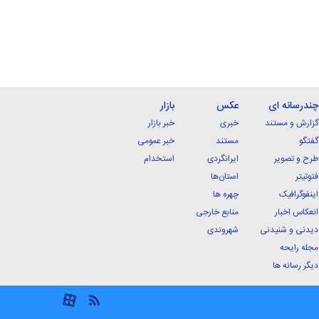
چندرسانه ای
عکس
بازار
گزارش و مستند
خبری
خبر بازار
گفتگو
مستند
خبر عمومی
طرح و تصویر
ایرانگردی
استخدام
فتوتیتر
استان‌ها
اینفوگرافیک
چهره ها
انعکاس اخبار
منابع خارجی
دیدنی و شنیدنی
شهروندی
مجله رایحه
دیگر رسانه ها