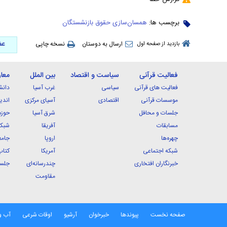
برچسب ها:
همسان‌سازی حقوق بازنشستگان
عض
ارسال به دوستان
نسخه چاپی
بازدید از صفحه اول
فعالیت قرآنی
سیاست و اقتصاد
بین الملل
معا
فعالیت های قرآنی
سیاسی
غرب آسیا
دانش
موسسات قرآنی
اقتصادی
آسیای مرکزی
اندی
جلسات و محافل
شرق آسیا
حوزه
مسابقات
آفریقا
شبکه
چهره‌ها
اروپا
جامع
شبکه اجتماعی
آمریکا
کتاب
خبرنگاران افتخاری
چندرسانه‌ای
جلسا
مقاومت
صفحه نخست
پیوندها
خبرخوان
آرشیو
اوقات شرعی
آب و