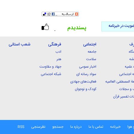
ویت در خبرنامه
پسندیدم
۰
رف
اجتماعی
فرهنگی
شعب استانی
گاه
جامعه
ادب
شه
سلامت
هنر
 علمیه
اخبار عمومی
جهاد و مقاومت
 اجتماعی
سواد رسانه ای
شبکه اجتماعی
ة المصطفی العالمیه
فعالیت‌های جهادی
 و مجلات
کودک و نوجوان
ت تفسیر قرآن
 هوا
خبرنامه
تماس با ما
درباره ما
جستجو
نظرسنجی
RSS