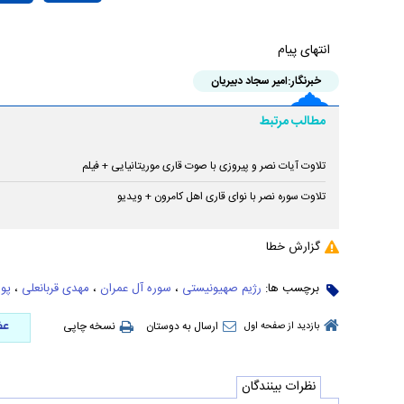
انتهای پیام
خبرنگار:
امیر سجاد دبیریان
مطالب مرتبط
تلاوت آیات نصر و پیروزی با صوت قاری موریتانیایی + فیلم
تلاوت سوره نصر با نوای قاری اهل کامرون + ويديو
گزارش خطا
برچسب ها:
رژیم صهیونیستی
،
سوره آل عمران
،
مهدی قربانعلی
،
پو
عض
ارسال به دوستان
نسخه چاپی
بازدید از صفحه اول
نظرات بینندگان