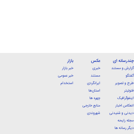
چندرسانه ای
عکس
بازار
گزارش و مستند
خبری
خبر بازار
گفتگو
مستند
خبر عمومی
طرح و تصویر
ایرانگردی
استخدام
فتوتیتر
استان‌ها
اینفوگرافیک
چهره ها
انعکاس اخبار
منابع خارجی
دیدنی و شنیدنی
شهروندی
مجله رایحه
دیگر رسانه ها