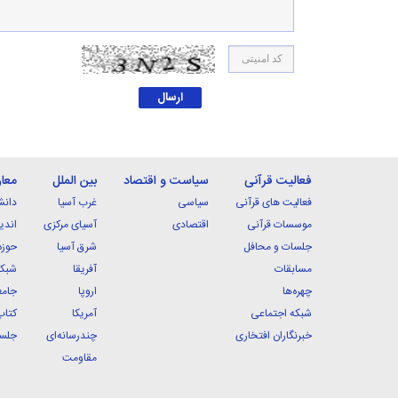
فعالیت قرآنی
سیاست و اقتصاد
بین الملل
معا
فعالیت های قرآنی
سیاسی
غرب آسیا
دانش
موسسات قرآنی
اقتصادی
آسیای مرکزی
اندی
جلسات و محافل
شرق آسیا
حوزه
مسابقات
آفریقا
شبکه
چهره‌ها
اروپا
جامع
شبکه اجتماعی
آمریکا
کتاب
خبرنگاران افتخاری
چندرسانه‌ای
جلسا
مقاومت