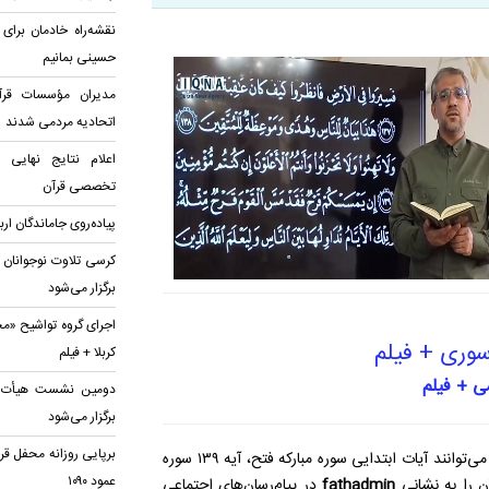
نقشه‌راه خادمان برای
حسینی بمانیم
مدیران مؤسسات قرآن
اتحادیه‌ مردمی شدند
اعلام نتایج نهایی
تخصصی قرآن
پیاده‌روی جاماندگان ار
کرسی تلاوت نوجوانان 
برگزار می‌شود
اجرای گروه تواشیح «مح
سوری + فیلم
کربلا + فیلم
دومین نشست هیأت قرآ
برگزار می‌شود
برپایی روزانه محفل قر
قاریان پیشکسوت، جوان و فعالان قرآنی برای حضور در این پویش می‌توانند آیات ابتدایی سوره مبارکه فتح، آیه ۱۳۹ سوره
عمود ۱۰۹۰
آن را به نشانی
fathadmin
در پیام‌رسان‌های اجتماعی