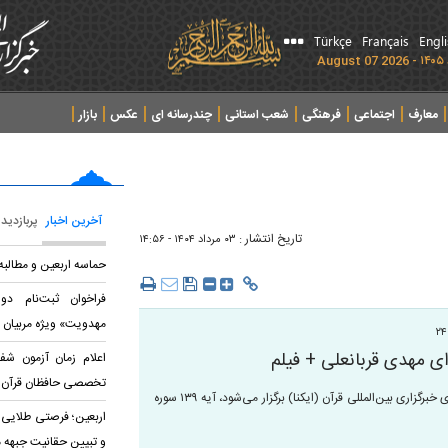
Türkçe
Français
Engl
معارف
اجتماعی
فرهنگی
شعب استانی
چندرسانه ای
عکس
بازار
آخرین اخبار
پربازدید
تاریخ انتشار :
۰۳ مرداد ۱۴۰۴ - ۱۴:۵۶
حماسه اربعین و مطالب
فراخوان ثبت‌نام د
مهدویت» ویژه مربیان 
اعلام زمان آزمون شف
تخصصی حافظان قرآن
مؤذن و مکبر نماز جمعه تهران در راستای شرکت در پویش قرآنی فتح که از سوی خبرگزاری بین‌المللی قرآن (ایکنا) برگزار می‌شود، آیه ۱۳۹ سوره
اربعین؛ فرصتی طلایی 
و تبیین حقانیت جبهه 