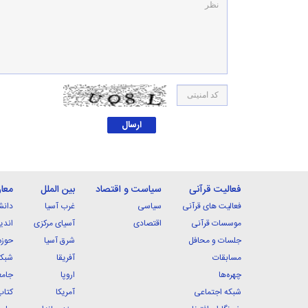
فعالیت قرآنی
سیاست و اقتصاد
بین الملل
معا
فعالیت های قرآنی
سیاسی
غرب آسیا
دانش
موسسات قرآنی
اقتصادی
آسیای مرکزی
اندی
جلسات و محافل
شرق آسیا
حوزه
مسابقات
آفریقا
شبکه
چهره‌ها
اروپا
جامع
شبکه اجتماعی
آمریکا
کتاب