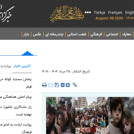
Türkçe
Français
Engl
معارف
اجتماعی
فرهنگی
شعب استانی
چندرسانه ای
عکس
بازار
آخرین اخبار
پربازدید
تاریخ انتشار :
۲۵ مرداد ۱۴۰۴ - ۱۴:۲۸
پخش مستند کوتاه «روز
فیلم
پیام اصلی هماهنگی میان
راز ماندگاری عاشورا 
نهفته است
روایت ارادت به امام حس
فرهنگ