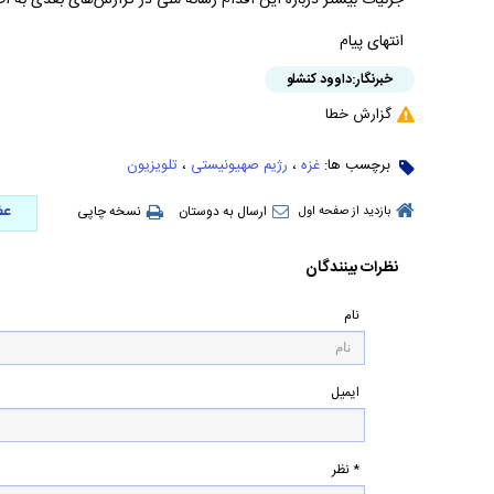
جزئیات بیشتر درباره این اقدام رسانه ملی در گزارش‌های بعدی به ا
انتهای پیام
خبرنگار:
داوود کنشلو
گزارش خطا
برچسب ها:
غزه
،
رژیم صهیونیستی
،
تلویزیون
عض
ارسال به دوستان
نسخه چاپی
بازدید از صفحه اول
نظرات بینندگان
نام
ایمیل
* نظر