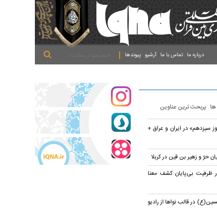
.
.
.
درباره ما
تماس با ما
آرشیو
پیوندها
 ها
پربحث ترین عناوین
 سیزدهم» در ایران و عراق +
 حرّ و زهیر بن قین در کربلا
در ظرفیت بی‌پایان کشف معنا
ین(ع) در قالب نواها از رادیو