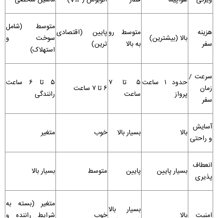
ویژگی
هواپیما
قطار
اتوبوس (VIP)
ماشین شخصی
متوسط (شامل
هزینه
متوسط رو
پایین (اقتصادی‌
بالا (بیشترین)
سوخت و
سفر
به بالا
ترین)
استهلاک)
سرعت /
حدود ۱ ساعت
۵ تا ۷
۵ تا ۶ ساعت
زمان
۶ تا ۷ ساعت
پرواز
ساعت
رانندگی
سفر
آسایش
بالا
بسیار بالا
خوب
متغیر
و راحتی
انعطاف‌
بسیار پایین
پایین
متوسط
بسیار بالا
پذیری
متغیر (بسته به
بسیار بالا
امنیت
بالا
خوب
شرایط راننده و