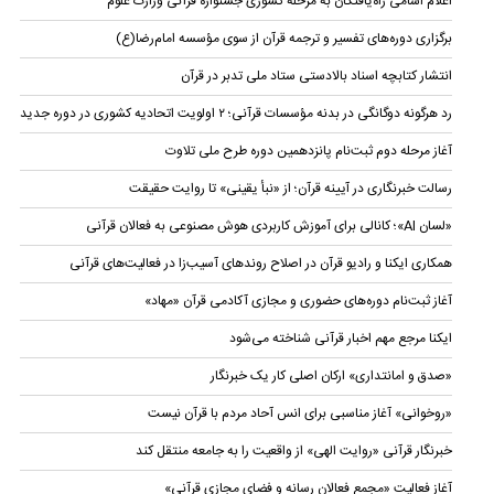
اعلام اسامی راه‌یافتگان به مرحله کشوری جشنواره قرآنی وزارت علوم
برگزاری دوره‌های تفسیر و ترجمه قرآن از سوی مؤسسه امام‌رضا(ع)
انتشار کتابچه اسناد بالادستی ستاد ملی تدبر در قرآن
رد هرگونه دوگانگی در بدنه مؤسسات قرآنی؛ ۲ اولویت اتحادیه کشوری در دوره جدید
آغاز مرحله دوم ثبت‌نام‌ پانزدهمین دوره طرح ملی تلاوت
رسالت خبرنگاری در آیینه قرآن؛ از «نبأ یقینی» تا روایت حقیقت
«لسان AI»؛ کانالی برای آموزش کاربردی هوش مصنوعی به فعالان قرآنی
همکاری ایکنا و رادیو قرآن در اصلاح روندهای آسیب‌زا در فعالیت‌های قرآنی
آغاز ثبت‌نام دوره‌های حضوری و مجازی آکادمی قرآن «مهاد»
ایکنا مرجع مهم اخبار قرآنی شناخته می‌شود
«صدق و امانتداری» ارکان اصلی کار یک خبرنگار
«روخوانی» آغاز مناسبی برای انس آحاد مردم با قرآن نیست
خبرنگار قرآنی «روایت الهی» از واقعیت را به جامعه منتقل کند
آغاز فعالیت «مجمع فعالان رسانه و فضای مجازی قرآنی»