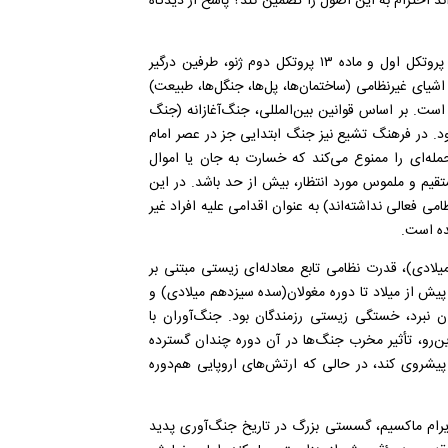
 احترام به این اصول را تضمین کند؟ پاسخ از دیدگاه
وی در ادامه با اشاره به اصل تفکیک اظهار کرد: براساس ماده ۵۱ پروتکل اول و ماده ۱۳ پروتکل دوم ژنو، طرفین درگیر
شیای غیرنظامی (ساختمان‌ها، پل‌ها، جنگل‌ها، طبیعت)
ست. بر اساس قوانین بین‌المللی، جنگ‌آغازانه (جنگ
. در فرهنگ تشیع نیز جنگ ابتدایی جز در عصر امام
ند ۵ ماده ۵۱ پروتول اول، هر حمله‌ای را ممنوع می‌کند که خسارت به جان یا اموال
تقیم و ملموس مورد انتظار، بیش از حد باشد. در این
ی فعالی نداشته‌اند) به عنوان اقدامی علیه افراد غیر
ده است.
لی گفت: در دوران پیش از انقلاب صنعتی (حدود سال ۱۸۰۰ میلادی)، قدرت نظامی تابع معادله‌ای زیستی مبتنی بر
پیش از میلاد تا دوره مغولان(سده سیزدهم میلادی) و
 نبرد، خستگی زیستی رزمندگان بود. جنگ‌آوران با
زاین‌رو، تأثیر مخرب جنگ‌ها در آن دوره چندان گسترده
قایسه، لشکر مغول می‌توانست روزانه ۱۰۰ کیلومتر پیشروی کند، در حالی که ارتش‌های اروپایی هم‌دوره
اختراع مسلسل ماکسیم در سال ۱۸۸۴ توسط هایرام ماکسیم، گسستی بزرگ در تاریخ جنگ‌آوری پدید