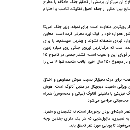
وقوع آن می‌توان پرسش از تحقق جنگ عادلانه را مطرح
نابع بین‌المللی از جمله اصول تفکیک، تناسب و احترام
ز رویکردی متفاوت است. برای نمونه، وزیر جنگ آمریکا
 همواره خود را نوک نیزه معرفی کرده است. معاون
رد نبردی منصفانه نشوند و بهترین سیستم‌ها را برای
شده است که مرگبارترین نیروی جنگی روی سیاره زمین
باقی بماند. این منطق، مبتنی بر کشتار وسیع است. سابقه تاریخی نیز گویای این واقعیت است: کشتار جمعی در کامبوج ۲۵
سال، جنگ ویتنام از ۱۹۵۵ تا ۱۹۷۶ به مدت ۲۱ سال به طول انجامید و در مجموع ۲۵۰ سال اخیر، ایالات متحده تنها ۱۶ سال را
 گفت: برای درک دقیق‌تر نسبت هوش مصنوعی و اخلاق
ن ویژگی ماهیت دیجیتال در مقابل آنالوگ است. هوش
نگ فیزیکی با ماهیتی آنالوگ (عیانی و محسوس) همراه
 محاسباتی طراحی می‌شود.
ر شبکه‌ای بودن برخوردار است، نه تک‌بعدی و منفرد.
د. به تعبیری، ماژول‌هایی که هر یک دارای چندین وجه
ی‌شوند تا پویایی مورد نظر تحقق یابد.