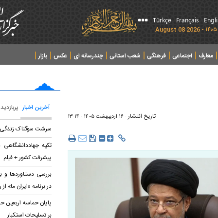
Türkçe
Français
Engl
معارف
اجتماعی
فرهنگی
شعب استانی
چندرسانه ای
عکس
بازار
آخرین اخبار
پربازدید
تاریخ انتشار :
۱۶ ارديبهشت ۱۴۰۵ - ۱۳:۱۴
سرشت سوگناک زندگی
تکیه جهاددانشگاهی ب
پیشرفت کشور + فیلم
بررسی دستاوردها و بر
در برنامه «ایران ما» از ر
پایان حماسه‌ اربعین ح
بر تسلیحات استکبار