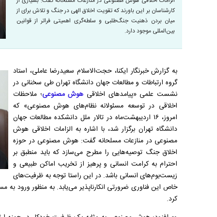
الزامات اخلاقی هوش مصنوعی در منازعات مسلحانه گفت: بسیاری از
کارشناسان بر این باورند که تقویت اخلاق الهی در جنگ و تلاش برای از
میان بردن ذهنیت جنگ‌طلبی و سلطه‌گری اهمیتی فراتر از قوانین
بین‌المللی موجود دارد.
به گزارش خبرنگار ایکنا، حجت‌الاسلام سعیدرضا عاملی، استاد
گروه ارتباطات و مطالعات جهان دانشگاه تهران طی سخنانی در
نشست علمی «پیامد‌های اخلاقی
هوش مصنوعی
؛ ملاحظات
اخلاقی در توسعه مسئولانه نظام‌های هوش مصنوعی» که
امروز، ۱۶ اردیبهشت‌ماه در تالار ملل دانشکده مطالعات جهان
دانشگاه تهران برگزار شد، با اشاره به الزامات اخلاقی هوش
مصنوعی در منازعات مسلحانه گفت: هوش مصنوعی در حوزه
اخلاق جنگ توصیه‌هایی را مطرح می‌سازد که باید منطبق بر
احترام به کرامت انسانی و پرهیز از تخریب اماکن طبیعی و
زیست‌بوم‌های انسانی باشد. در این راستا توجه به ظرفیت‌های
خاص این فناوری ضرورتی انکارناپذیر می‌یابد. به منظور ورود به مس
کرد.