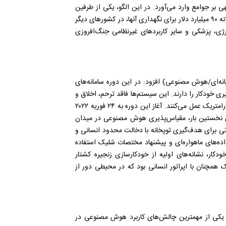
ی بر جوامع وارد می‌آورد. در این الگو، یکی از طرفین
درگیری با برخورداری از هزاران کلاهک هسته‌ای و صرف بودجه سالانه ۹۰ میلیارد دلار برای نگهداری آنها، در کشور‌های دیگر
رژی، پزشکی و سایر کاربرد‌های غیرنظامی جنگ‌افروزی
انه‌ای/هوش مصنوعی) افزود: در این دوره سامانه‌های
گیری خودکار را دارند. این سیستم‌ها فاقد ترحم، اخلاق و
درک انسانی هستند و در دنیایی بدون استهلاک و بر مبنای منطق پارامتریک عمل می‌کنند. آغاز این دوره به ۲۴ فوریه ۲۰۲۲
ی نخستین بار، مقیاس‌پذیری هوش مصنوعی در میدان
تی برای هدف‌گیری توپخانه با دخالت محدود انسانی و
داده‌های ماهواره‌ای و پیشنهاد مختصات شلیک استفاده
ودکار، نشانه‌های اولیه از خودکارسازی زنجیره کشتار
ک همچنان با اپراتور انسانی بود که در محیطی دور از
یکی از مهمترین چالش‌های کاربرد هوش مصنوعی در