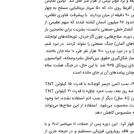
تین بار قادر بود با سرعت ۶۰۰ گلوله در دقیقه و برد مؤثر بیش از هزار متر عمل کند. اولین نمایش
وحشتناک از قدرت این مسلسل در نبرد «سوماتا» (۱۸۹۳-۱۸۹۴) در آفریقا روی داد که ۵۰ سرباز بریتانیایی مسلح به چهار
قبضه مسلسل ماکسیم توانستند سه هزار جنگجوی محلی را در عرض ۹۰ دقیقه از میان بردارند. با پیشرفت فناوری نظامی،
امکان کشتار جمعی گسترده‌تر شد. در جنگ‌های جهانی اول و دوم حدود ۹۷ میلیون انسان کشته شدند که سهم عظیمی از
وج کشتار خطی-صنعتی دانست؛ بشریت برای نخستین بار
 دوره، سلاح‌هایی، چون گاز خردل، توپخانه‌های لوله‌بلند
ند گوتا‌های آلمان) جنگ صنعتی را متولد کردند. در نبرد سُم،
طی ۱۴۱ روز، ۱.۲ میلیون نفر کشته شدند (میانگین ۸۵۰۰ نفر در روز) و در نبرد وردن، ۷۰۰ هزار نفر طی ۱۰ ماه جان باختند.
فات انسانی در اروپا میان سال‌های ۱۹۲۵ تا ۱۹۴۹ زمینه‌ساز شکل‌گیری حقوق بین‌الملل بشردوستانه، کنوانسیون
ژنو (۱۹۴۹)، پروتکل‌های الحاقی و ممنوعیت سلاح‌های شیمیایی بر مبنای پروتکل ۱۹۲۵ شد. با این حال، در جنگ هشت‌ ساله
نان پیامد‌های آن بر جای مانده است.
وی با اشاره به عصر هسته‌ای و الکترونیک نیز گفت: در ۶ اوت ۱۹۴۵، بمب اتمی «پسر کوچک» با قدرت ۱۵ کیلوتن TNT
شهر هیروشیما را بمباران کرد و طی چند ثانیه ۱۴۰ هزار نفر را کشت. سه روز بعد، بمب «مرد چاق» با قدرت ۲۱ کیلوتن TNT
در ناکازاکی منفجر شد و ۷۰ هزار تن جان باختند. از آن تاریخ تاکنون (۸۱ سال) دیگر از بمب اتم استفاده نشده، اما وجود
شریت محسوب می‌شود. استفاده از این سلاح‌ها می‌تواند
عاملی با اشاره به عصر دیجیتال و شبکه‌ای (جنگ از راه دور) نیز اظهار کرد: این دوره پس از حملات ۱۱ سپتامبر ۲۰۰۱ و با
 فاقد رویارویی فیزیکی مستقیم و در نتیجه عاری از