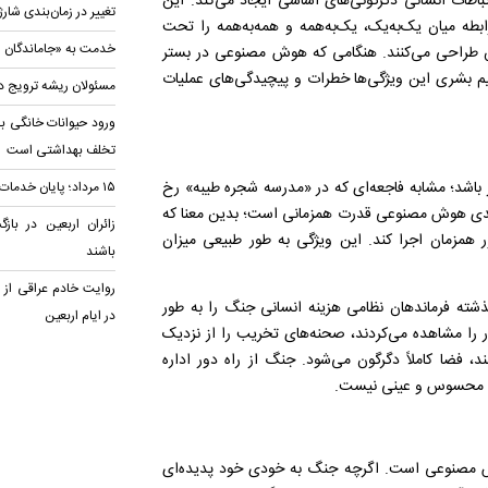
اطات انسانی دگرگونی‌های اساسی ایجاد می‌کند. این
تغییر در زمان‌بندی شارژ
ابطه میان یک‌به‌یک، یک‌به‌همه و همه‌به‌همه را تحت
خدمت به «جاماندگان ار
پیش طراحی می‌کنند. هنگامی که هوش مصنوعی در بستر
یم بشری این ویژگی‌ها خطرات و پیچیدگی‌های عملیات
مسئولان ریشه ترویج د
ورود حیوانات خانگی به
تخلف بهداشتی است
 باشد؛ مشابه فاجعه‌ای که در «مدرسه شجره طیبه» رخ
۱۵ مرداد؛ پایان خدمات اربعین در مرزها
فیت‌های کلیدی هوش مصنوعی قدرت همزمانی است؛ بدین معنا که
زائران اربعین در باز
ر همزمان اجرا کند. این ویژگی به طور طبیعی میزان
باشند
روایت خادم عراقی ا
ذشته فرماندهان نظامی هزینه انسانی جنگ را به طور
در ایام اربعین
را مشاهده می‌کردند، صحنه‌های تخریب را از نزدیک
، فضا کاملاً دگرگون می‌شود. جنگ از راه دور اداره
رند، محسوس و عینی نیست.
ش مصنوعی است. اگرچه جنگ به خودی خود پدیده‌ای