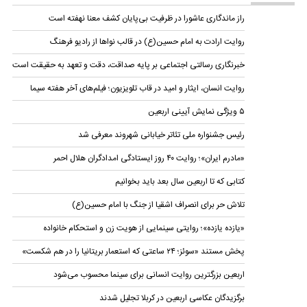
راز ماندگاری عاشورا در ظرفیت بی‌پایان کشف معنا نهفته است
روایت ارادت به امام حسین(ع) در قالب نواها از رادیو فرهنگ
خبرنگاری رسالتی اجتماعی بر پایه صداقت، دقت و تعهد به حقیقت است
روایت انسان، ایثار و امید در قاب تلویزیون؛ فیلم‌های آخر هفته سیما
۵ ویژگی نمایش‌ آیینی اربعین
رئیس جشنواره ملی تئاتر خیابانی شهروند معرفی شد
«مادرم ایران»؛ روایت ۴۰ روز ایستادگی امدادگران هلال احمر
کتابی که تا اربعین سال بعد باید بخوانیم
تلاش حر برای انصراف اشقیا از جنگ با امام حسین(ع)
«یازده یازده»؛ روایتی سینمایی از هویت زن و استحکام خانواده
پخش مستند «سوئز؛ ۲۴ ساعتی که استعمار بریتانیا را در هم شکست»
اربعین بزرگترین روایت انسانی برای سینما محسوب می‌شود
برگزیدگان عکاسی اربعین در کربلا تجلیل شدند