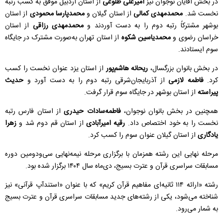
در بخش آقایان نوجوان نیز
امیرعلی طلوعی
از استان اردبیل موفق به کسب رتبه
نخست شد.
محمدمهدی کمالی
از استان گیلان و
محمدپارسا محمودی
از استان
بوشهر مشترکاً رتبه دوم را به دست آوردند و
محمدمهدی رزاقی
از استان
خراسان رضوی و
محمدیاسین شکوه
از استان تهران به‌صورت مشترک در جایگاه
سوم ایستادند.
در بخش بانوان بزرگسال،
ریحانه هاشم‌پور
از استان یزد عنوان نخست را کسب
کرد.
فاطمه لازمی
از آذربایجان‌شرقی رتبه دوم را به دست آورد و
حدیث
پیراسته
از استان بوشهر در جایگاه سوم قرار گرفت.
همچنین در بخش بانوان نوجوان،
فاطمه‌سادات حیدری
از استان فارس رتبه
نخست را به خود اختصاص داد.
رقیه امیرآبادی
از استان قم دوم شد و
زهرا
یادگاری
از استان گیلان عنوان سوم را کسب کرد.
مرحله نهایی این رشته همزمان با برگزاری مرحله نیمه‌نهایی سی‌ودومین دوره
مسابقات سراسری قرآن و عترت بسیج، دی‌ماه سال ۱۴۰۴ برگزار شده بود.
رشته «ارائه ۱۱۴ ثانیه‌ای مفاهیم قرآن کریم» که با عنوان «استندآپ قرآنی» نیز
شناخته می‌شود، یکی از رشته‌های جدید مسابقات سراسری قرآن و عترت بسیج
به شمار می‌رود.