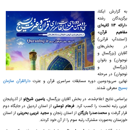
به گزارش ایکنا،
برگزیدگان رشته
«
ارائه ۱۱۴ ثانیه‌ای
مفاهیم قرآن
»
(استندآپ قرآنی)
در بخش‌های
آقایان (بزرگسال و
نوجوان) و بانوان
(بزرگسال و
نوجوان) در مرحله
نهایی سی‌ودومین دوره مسابقات سراسری قرآن و عترت
دارالقرآن سازمان
بسیج
معرفی شدند.
براساس نتایج اعلام‌شده، در بخش آقایان بزرگسال،
یاسین شیخ‌لو
از آذربایجان
غربی رتبه نخست را کسب کرد.
فرهام توسلی
از استان اردبیل در جایگاه دوم
قرار گرفت و
محمدصدرا بازرگان
از استان زنجان و
مجید غریبی بحرینی
از استان
خوزستان به‌صورت مشترک رتبه سوم را از آن خود کردند.