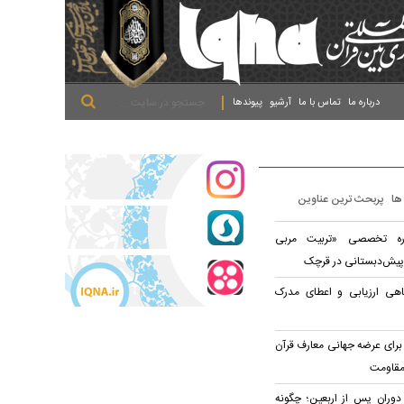
.
.
.
درباره ما
تماس با ما
آرشیو
پیوندها
 ها
پربحث ترین عناوین
وره تخصصی «تربیت مربی
پیش‌دبستانی در قرچک
اهی ارزیابی و اعطای مدرک
برای عرضه جهانی معارف قرآن
مقاومت
 دوران پس از اربعین؛ چگونه