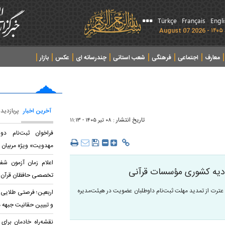
Türkçe
Français
Engl
معارف
اجتماعی
فرهنگی
شعب استانی
چندرسانه ای
عکس
بازار
آخرین اخبار
پربازدید
تاریخ انتشار :
۰۸ تير ۱۴۰۵ - ۱۱:۱۳
فراخوان ثبت‌نام د
مهدویت» ویژه مربیان 
اعلام زمان آزمون شف
حادیه کشوری مؤسسات قرآنی
تخصصی حافظان قرآن
عترت از تمدید مهلت ثبت‌نام داوطلبان عضویت در هیئت‌مدیره
اربعین؛ فرصتی طلایی 
و تبیین حقانیت جبهه 
نقشه‌راه خادمان برای