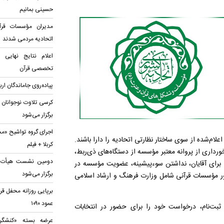
حسینی بمانیم
مدیران مؤسسات قرآن
اتحادیه‌ مردمی شدند
اعلام نتایج نهایی
تخصصی قرآن
پیاده‌روی جاماندگان ار
کرسی تلاوت نوجوانان 
برگزار می‌شود
اجرای گروه تواشیح «مح
علام‌شده از سوی ساختار نظارتی اتحادیه را دارا باشند.
کربلا + فیلم
رداری از پروانه معتبر مؤسسه از دستگاه‌های ذی‌ربط،
دومین نشست هیأت قرآ
ی برای آقایان، نداشتن سوءپیشینه، عضویت مؤسسه در
برگزار می‌شود
ور مؤسسات قرآنی شامل وزارت فرهنگ و ارشاد اسلامی
برپایی روزانه محفل قر
عمود ۱۰۹۰
ماه با مراجعه به سامانه ثبت‌نام، درخواست خود را برای حضور در انتخابات
عرضه بسته «کنشگری