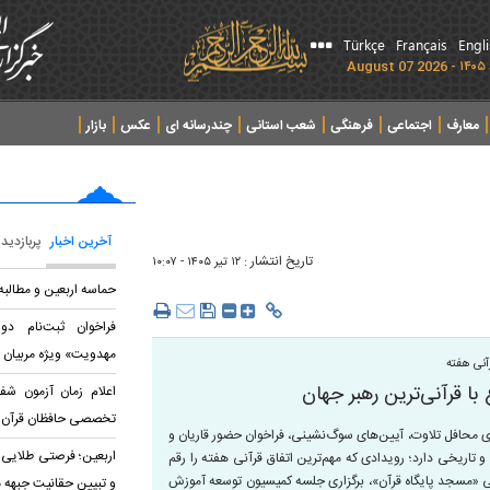
Türkçe
Français
Engl
معارف
اجتماعی
فرهنگی
شعب استانی
چندرسانه ای
عکس
بازار
آخرین اخبار
پربازدید
تاریخ انتشار :
۱۲ تير ۱۴۰۵ - ۱۰:۰۷
حماسه اربعین و مطالب
فراخوان ثبت‌نام د
مهدویت» ویژه مربیان 
آنی هفته
 با قرآنی‌ترین رهبر جهان
اعلام زمان آزمون شف
تخصصی حافظان قرآن
اری محافل تلاوت، آیین‌های سوگ‌نشینی، فراخوان حضور قاریان و
اربعین؛ فرصتی طلایی 
 تاریخی دارد؛ رویدادی که مهم‌ترین اتفاق قرآنی هفته را رقم
 ملی «مسجد پایگاه قرآن»، برگزاری جلسه کمیسیون توسعه آموزش
و تبیین حقانیت جبهه 