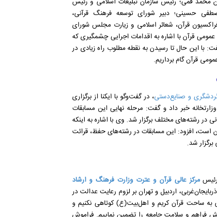
 محمد قمی؛ رئیس سازمان تبلیغات اسلامی و رئیس
صطفی حسینی؛ دبیر شورای توسعه فرهنگ قرآنی،
فراکسیون قرآن، شعائر اسلامی و زیارت مجلس شورای
مومی قرآن با اشاره به اقدامات اجرایی چشمگیری که
 با این حال تا رسیدن به نقطه مطلوب راه زیادی در
مومی قرآن گام برداریم.
گردشگری و صنایع‌دستی
، در گفت‌و‌گو با ایکنا از برگزاری
رتخانه خبر داد و گفت: مرحله نهایی این مسابقات
نی در رشته‌های مختلف برگزار شد. وی با اشاره به اینکه
ان است، افزود: این مسابقات در رشته‌های حفظ، قرائت
برگزار شد.
 رئیس
مرکز عالی قرآن و عترت وزارت فرهنگ و ارشاد
ربایجان‌غربی، اردبیل و تهران بر لزوم رعایت عدالت در
نی به ساحت قرآن کریم و اهل‌بیت(ع) کوتاهی نکنیم و
پیش فراهم و سلامت جامعه را تضمین نماییم. فراموش