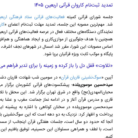
تمدید ثبت‌نام کاروان قرآنی اربعین ۱۴۰۵
جلسه شورای قرآنی کمیته
فعالیت‌های قرآنی ستاد فرهنگی اربع
شد. مهم‌ترین مصوبه این جلسه، تمدید مهلت ثبت‌نام اعضای «
کارو
نمایندگان دستگاه‌های مختلف فعال در عرصه فعالیت‌های قرآنی اربعی
همچنین با هدف جلوگیری از موازی‌کاری و ایجاد هماهنگی و هم‌افزا
اساس مصوبات این شورا، مقرر شد امسال در شهر‌های نجف اشرف، کر
پایگاه و موکب ثابت ویژه قرآنیان برپا شود.
«تلاوت» قفل دل را باز کرده و زمینه را برای تدبر فراهم می‌
آیین «
سوگ‌نشینی قاریان قرآن
» در سومین شب شهادت قاریان دشت 
سیدحسین موسوی‌بلده
؛ پیشکسوت‌های قرآنی کشورمان برگزار می
محبان‌المهدی(عج) واقع در شرق تهران برگزار شد. این محفل با تل
قاری و مدرس قرآن آغاز و در ادامه نماز جماعت مغرب و عشا ب
سیدمحسن موسوی‌بلده در سخنان کوتاهی با اشاره به پیشینه این 
پرداخت و اظهار کرد: نزدیک به دو دهه است که این سوگ‌نشینی با حضو
آنجا که حدود دو سال است، جلسات هفتگی قرآن اینجانب از مسجد
است، با لطف و همراهی مسئولان این حسینیه، توفیق یافتیم این مر
کنیم.