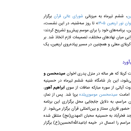
ین
، ششم تیرماه به میزبانی
شورای عالی قرآن
برگزار
ان نور اربعین ۱۴۰۵
» تا روز سه‌شنبه، در این نشست،
ن، برنامه‌های خود را برای موسم پیش‌رو تشریح کردند؛
یی میان نهاد‌های مختلف، تصمیمات لازم اتخاذ شد. بر
بلای معلی و همچنین در مسیر پیاده‌روی اربعین، یک
آورد
کربلا که هر ساله در منزل پدری اخوان
سیدمحسن و
‌شود، این بار شامگاه شنبه ششم تیرماه در حسینیه
اوت آیاتی از سوره مبارکه صافات از سوی
ابراهیم آهور
،
ه امامت
سیدمحسن موسوی‌بلده
برپا شد. پس از نماز،
مراسم، به دلایل جابجایی محل برگزاری این برنامه
ر قاریان ممتاز و بین‌المللی قرآن برگزار می‌شود. از
 فخرآباد به حسینیه محبان المهدی(عج) منتقل شده
اسم را امسال در خیمه اباعبدالله‌الحسین(ع) برگزار