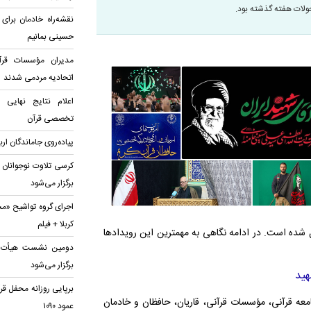
ولات هفته گذشته بود.
نقشه‌راه خادمان برای
حسینی بمانیم
مدیران مؤسسات قرآن
اتحادیه‌ مردمی شدند
اعلام نتایج نهایی
تخصصی قرآن
پیاده‌روی جاماندگان ار
کرسی تلاوت نوجوانان 
برگزار می‌شود
اجرای گروه تواشیح «مح
کربلا + فیلم
یل شده است. در ادامه نگاهی به مهمترین این رویدادها
دومین نشست هیأت قرآ
برگزار می‌شود
هید
برپایی روزانه محفل قر
معه قرآنی، مؤسسات قرآنی، قاریان، حافظان و خادمان
عمود ۱۰۹۰