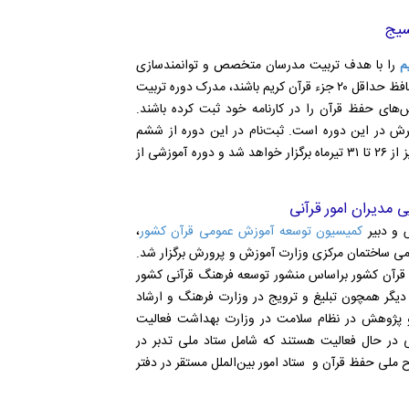
سیج
م
را با هدف تربیت مدرسان متخصص و توانمندسازی
نیرو‌های قرآنی آغاز کرد. بر اساس شرایط اعلام‌شده، داوطلبان باید حافظ حداقل ۲۰ جزء قرآن کریم باشند، مدرک دوره تربیت
های حفظ قرآن را در کارنامه خود ثبت کرده باشند.
ش در این دوره است. ثبت‌نام در این دوره از ششم
تیرماه آغاز شده و تا ۲۶ تیرماه ۱۴۰۵ ادامه دارد. مصاحبه داوطلبان نیز از ۲۶ تا ۳۱ تیرماه برگزار خواهد شد و دوره آموزشی از
مدیران امور قرآنی
 و دبیر
کمیسیون توسعه آموزش عمومی قرآن کشور
،
ومی ساختمان مرکزی وزارت آموزش و پرورش برگزار شد.
رآن کشور براساس منشور توسعه فرهنگ قرآنی کشور
یگر همچون تبلیغ و ترویج در وزارت فرهنگ و ارشاد
و پژوهش در نظام سلامت در وزارت بهداشت فعالیت
نی در حال فعالیت هستند که شامل ستاد ملی تدبر در
رح ملی حفظ قرآن و ستاد امور بین‌الملل مستقر در دفتر