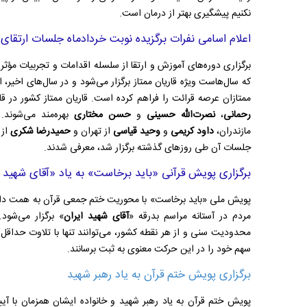
نکنیم پیشگیری بهتر از درمان است.
اعلام اسامی نفرات برگزیده نوبت خردادماه جلسات ارتقای 
برگزاری دوره‌های آموزش و ارتقا از سلسله اقدامات و تجربیات م
که سال‌هاست ویژه قاریان ممتاز برگزار می‌شود و در سال‌های اخیر،
ممتازان عرصه قرائت را فراهم کرده است. قاریان ممتاز کشور در 
رحمانی
،
نصرت‌الله حسینی‌
و
حسن مختاری
بهره‌مند می‌شوند.
مازندران،
داود کریمی
و
وحید قیاسی
از تهران و
حمیدرضا شکری
از 
جلسات آن طی روزهای گذشته برگزار شد، معرفی شدند.
برگزاری پویش قرآنی «باید برخاست» به یاد «آقای شهید ا
پویش ملی «باید برخاست» با محوریت ختم جمعی قرآن به همت دارا
مردم در آستانه مراسم بدرقه «
آقای شهید ایران
» برگزار می‌شود. 
محدودیت سنی و از هر نقطه کشور، می‌توانند تنها با تلاوت حداقل
سهم خود را در این حرکت معنوی به ثبت برسانند.
برگزاری پویش ختم قرآن به یاد رهبر شهید
پویش ختم قرآن به یاد رهبر شهید و خانواده ایشان همزمان با آ