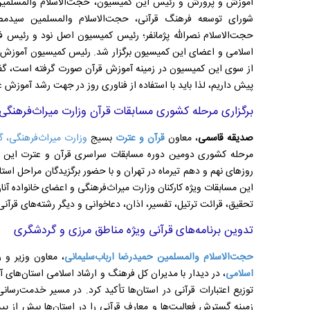
آموزش و پرورش و رئیس این کمیسیون، حجت‌الاسلام والمسلمین
شورای توسعه فرهنگ قرآنی، حجت‌الاسلام والمسلمین سیدم
حجت‌الاسلام نصرالله پژمانفر؛ رئیس کمیسیون اصل نود و رئیس 
اسلامی و اعضای این کمیسیون برگزار شد. رئیس کمیسیون آموزش ع
از سوی این کمیسیون در زمینه آموزش قرآن صورت گرفته است، گفت:
پیش داریم، لذا باید با استفاده از فناوری روز در جهت رشد آموزش ع
برگزاری مرحله کشوری مسابقات قرآن وزارت میراث‌فرهنگی
صدیقه قاسمی
، معاون
قرآن و عترت
بسیج
وزارت میراث‌فرهنگی، 
مرحله کشوری دومین دوره مسابقات سراسری قرآن و عترت این وزا
روز‌های نهم و دهم تیرماه در تهران و با حضور برگزیدگان مراحل استا
این مسابقات ویژه کارکنان وزارت میراث‌فرهنگی و اعضای خانواده آن
تحقیق، قرائت ترتیل، تفسیر، اذان، دعاخوانی و دیگر رشته‌های قرآنی 
تدوین برنامه‌های قرآنی ویژه مناطق مرزی و گردشگری
حجت‌الاسلام والمسلمین حمیدرضا ارباب‌سلیمانی
، معاون وزیر و
اسلامی
، در دیدار با مدیران کل فرهنگ و ارشاد اسلامی استان‌های آذ
توزیع اعتبارات قرآنی در استان‌ها تأکید کرد. در مسیر خدمت‌رسا
زمینه گسترش فعالیت‌ها و معارف قرآنی را در استان‌ها بیش از 