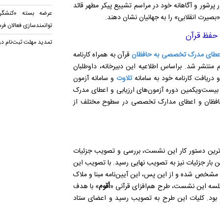
پرشور و آگاهانه خود در مراسم تشییع پیکر مطهر قائد
عرضه بسته «کنشگری
بصیرت انقلابی» را به جهانیان نشان دهند.
توانمندسازی فعالان فر
 حفظ قرآن
تمدید مهلت ثبت‌نام در
 اعطای مدرک تخصصی به حافظان
قرآن به همراه کارنامه
م منتشر شد. براساس اطلاعیه این دبیرخانه، داوطلبان
و دریافت کارنامه خود به سامانه
تلاوت
و سامانه آزمون
بیست‌ویکمین دوره آزمون‌های ارزیابی و اعطای مدرک
فظان و اعطای مدارک تخصصی در سطوح مختلف از
م‌ترین دستور کار این نشست، بررسی و تصویب جزئیات
 بار جزئیات نیز به تصویب نهایی رسید. با تصویب این
مشخص شده و از این پس، این آیین‌نامه مبنا و ملاک
جلسه این نشست، طرح هم‌افزای قرآنی «
أقوم
» با هدف
 بود. کلیات این طرح به تصویب رسید و اعضای ستاد