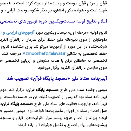
قرآن و مردم قرآن دوست و ولایت‌مدار دعوت کرده است تا با حضور 
شهید امت و خانواده مکرم ایشان، بار دیگر شکوه «وحدت قرآنی» و «
اعلام نتایج اولیه بیست‌ویکمین دوره آزمون‌های تخصصی
نتایج اولیه «مرحله اول» بیست‌ویکمین دوره
آزمون‌های ارزیابی و
داوطلبان از سوی دبیرخانه ملی حفظ قرآن سازمان دارالقرآن‌ الکری
شرکت‌کننده در این دوره از آزمون‌ها می‌توانند برای مشاهده نتایج 
حفظ تخصصی به نشانی
Azmoonhefz.telavat.ir
مراجعه کنند. 
تخصصی به حافظان قرآن با هدف سنجش و ارزیابی تخصصی حا
سوی سازمان دارالقرآن الکریم برگزار می‌شود.
آیین‌نامه ستاد ملی «مسجد پایگاه قرآن» تصویب شد
دومین جلسه ستاد ملی طرح «
مسجد پایگاه قرآن
» برگزار شد. مه
آیین‌نامه ستاد بود که پس از تصویب کلیات آن در جلسه نخست، این
آیین‌نامه، چارچوب فعالیت‌های ستاد ملی طرح «
مسجد پایگاه قرآن
» 
عمل اعضای ستاد در اجرای مأموریت‌ها خواهد بود. دومین دستور 
ایجاد پیوند و اتصال هرچه بیشتر میان ظرفیت‌های قرآن و مسجد
پیشنهادهایی برای اصلاح و تکمیل جزئیات آن ارائه کردند.