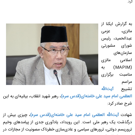
کرد.
به گزارش ایکنا از
مالزی، عزمی
عبدالحمید، رئیس
شورای مشورتی
سازمان‌های
اسلامی مالزی
(MAPIM) به
مناسبت برگزاری
مراسم
تشییع
آیت‌الله
العظمی امام سید علی خامنه‌ای(قدس سره)
، رهبر شهید انقلاب، بیانیه‌ای به این
شرح صادر کرد:
شهادت
آیت‌الله العظمی امام سید علی خامنه‌ای(قدس سره)
، چیزی بیش از
درگذشت یک رهبر ملی است. این رویداد، یادآوری جدی از پیامدهای وخیم
تروریسم دولتی، ترورهای سیاسی و عادی‌سازی خطرناک مصونیت از مجازات در