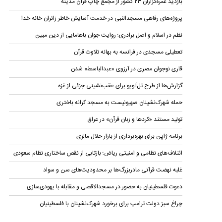
بازدید عمره‌گزاران ۲۳ کشور از مجمع چاپ قرآن مدینه
پروژه‌های رفاهی مسجدالنبی در خدمت آسایش خاطر زائران خانه خدا
نظم در اسلام و اصل برادری؛ روایت جوان باهامایی از دین مبین
تعطیلی مسجدی در فرانسه به بهانه تلاوت قرآن
قاری نوجوان مصری در آرزوی «عبدالباسط» شدن
گزارش‌ها از طرح تل‌آویو برای عقب‌نشینی جزئی از غزه
حمله شهرک‌نشینان صهیونیست به مسجد کرانه باختری
تولید مستند «کردها و زبان قرآن» در عراق
برنامه ژاپن برای بهره‌برداری از بازار حلال مالزی
ائتلاف‌های نظامی و امنیتی ریاض؛ بازتابی از نقص ساختاری نظام سعودی
غلبه نهضت قرآنی مادربزرگ‌ها بر محدودیت‌های سن و سواد
دعوت فلسطینیان به حضور در مسجدالاقصی و مقابله با یهودی‌سازی
چراغ سبز دولت ترامپ برای برخورد شهرک‌نشینان با فلسطینیان