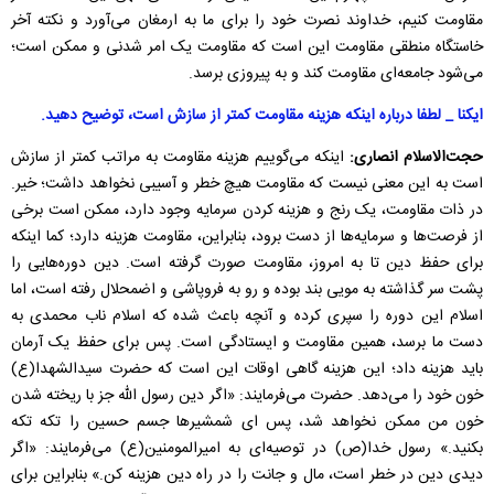
مقاومت کنیم، خداوند نصرت خود را برای ما به ارمغان می‌آورد و نکته آخر
خاستگاه منطقی مقاومت این است که مقاومت یک امر شدنی و ممکن است؛
می‌شود جامعه‌ای مقاومت کند و به پیروزی برسد.
ایکنا
_
لطفا درباره اینکه هزینه مقاومت کمتر از سازش است، توضیح دهید.
حجت‌الاسلام انصاری:
اینکه می‌گوییم هزینه مقاومت به مراتب کمتر از سازش
است به این معنی نیست که مقاومت هیچ خطر و آسیبی نخواهد داشت؛ خیر.
در ذات مقاومت، یک رنج و هزینه کردن سرمایه وجود دارد، ممکن است برخی
از فرصت‌ها و سرمایه‌ها از دست برود، بنابراین، مقاومت هزینه دارد؛ کما اینکه
برای حفظ دین تا به امروز، مقاومت صورت گرفته است. دین دوره‌هایی را
پشت سر گذاشته به مویی بند بوده و رو به فروپاشی و اضمحلال رفته است، اما
اسلام این دوره را سپری کرده و آنچه باعث شده که اسلام ناب محمدی به
دست ما برسد، همین مقاومت و ایستادگی است.
پس برای حفظ یک آرمان
باید هزینه داد؛ این هزینه گاهی اوقات این است که حضرت سیدالشهدا(ع)
خون خود را می‌دهد. حضرت می‌فرمایند: «اگر دین رسول الله جز با ریخته شدن
خون من ممکن نخواهد شد، پس ای شمشیرها جسم حسین را تکه تکه
بکنید.» رسول خدا(ص) در توصیه‌ای به امیرالمومنین(ع) می
‌فرمایند: «اگر
دیدی دین در خطر است، مال و جانت را در راه دین هزینه کن.» بنابراین برای