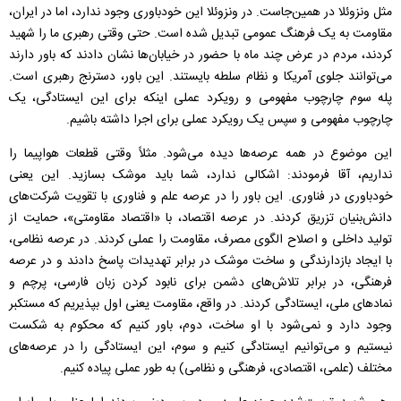
مثل ونزوئلا در همین‌جاست. در ونزوئلا این خودباوری وجود ندارد، اما در ایران،
مقاومت به یک فرهنگ عمومی تبدیل شده است. حتی وقتی رهبری ما را شهید
کردند، مردم در عرض چند ماه با حضور در خیابان‌ها نشان دادند که باور دارند
می‌توانند جلوی آمریکا و نظام سلطه بایستند. این باور، دسترنج رهبری است.
پله سوم چارچوب مفهومی و رویکرد عملی اینکه برای این ایستادگی، یک
چارچوب مفهومی و سپس یک رویکرد عملی برای اجرا داشته باشیم.
این موضوع در همه عرصه‌ها دیده می‌شود. مثلاً وقتی قطعات هواپیما را
نداریم، آقا فرمودند: اشکالی ندارد، شما باید موشک بسازید. این یعنی
خودباوری در فناوری. این باور را در عرصه علم و فناوری با تقویت شرکت‌های
دانش‌بنیان تزریق کردند. در عرصه اقتصاد، با «اقتصاد مقاومتی»، حمایت از
تولید داخلی و اصلاح الگوی مصرف، مقاومت را عملی کردند. در عرصه نظامی،
با ایجاد بازدارندگی و ساخت موشک در برابر تهدیدات پاسخ دادند و در عرصه
فرهنگی، در برابر تلاش‌های دشمن برای نابود کردن زبان فارسی، پرچم و
نمادهای ملی، ایستادگی کردند. در واقع، مقاومت یعنی اول بپذیریم که مستکبر
وجود دارد و نمی‌شود با او ساخت، دوم، باور کنیم که محکوم به شکست
نیستیم و می‌توانیم ایستادگی کنیم و سوم، این ایستادگی را در عرصه‌های
مختلف (علمی، اقتصادی، فرهنگی و نظامی) به طور عملی پیاده کنیم.