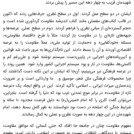
شهیدمان قریب به چهار دهه این مسیر را پیش بردند.
ایشان در دو سطح عمل کردند: اول در سطح نظری: حرف‌هایی زدند که اکنون
در قالب کتاب‌های مفصلی مانند کتاب اندیشه مقاومت گردآوری شده است و
حجم گسترده‌ای از مبانی نظری را فراهم کردند. دوم در سطح عملی: عرصه‌ها و
جبهه‌های تازه‌ای را در مقاومت باز کردند؛ مثلاً با طرح «اقتصاد مقاومتی»،
مسئله «خودکفایی» و «حمایت از تولید ملی»، عملاً مقاومت را به عرصه
اقتصادی آوردند و آن را بسط دادند. این نام‌گذاری‌ها به مرور باعث شد قوانین
و آیین‌نامه‌های اجرایی در پایین‌دست سیستم نوشته شود و علی‌رغم کم و
کاستی‌ها، مقاومت در تار و پود سیستم اجرایی کشور وارد شود. همین روند را
در عرصه فرهنگی نیز می‌بینیم؛ آن‌جا که ایشان بر این نکته دست گذاشتند که
چرا محصولات فرهنگی مثل شعر، موسیق و... ما وارداتی است و بر ضرورت
زنده‌سازی میراث ایرانی ـ اسلامی تأکید کردند. این در واقع ایجاد یک «عرصه
تازه‌ از مقاومت» در برابر موج تمدنی غرب بود که دنیا را گرفته است. بنابراین،
می‌توان گفت کاری را که امام خمینی(ره) به دلیل فرصت محدود ۱۰ ساله و
شرایط جنگی که اسلحه در دست بود نتوانستند به طور کامل بسط دهند، امام
شهیدمان در این چهار دهه به صورت نظری و عملی به کمال رساندند.
مفهوم مقاومت چنان در جامعه جا افتاد که حتی کسانی که موافق مقاومت
نیستند یا دیدگاهی انتقادی نسبت به جمهوری اسلامی دارند، امروز مفهوم