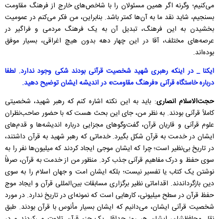
می‌کنیم؛ وگرنه اگر همین مسئولان را با شاخص‌های خارج از فرهنگ مقاومت
بسنجیم، شاید نقد ما به آن‌ها کمتر باشد. بنابراین، من فکر می‌کنم در عمومیت
بخشیدن به این فرهنگ، تبدیل آن به یک فرهنگ مردمی و فراگیر در
عرصه‌های مختلف، آقا در این چهار دهه بدون هیچ اغراقی، بسیار موفق
بوده‌اند.
ایکنا _ در اینکه رهبری شهید شخصیت قرآنی بودند شکی وجود ندارد. لطفا
درباره خاستگاه قرآنی «فرهنگ مقاومت» در اندیشه ایشان توضیح دهید.
حجت‌الاسلام انصاری
: باید به این نکته اشاره کنم که رهبر شهید، شخصیتی
کاملاً قرآنی بودند. به نظر من، جای این بحث هست که با حضور صاحب‌نظران
علوم قرآنی و قاریان قرآن، گفت‌وگوهای مجزایی درباره اندیشه‌ها و قدم‌های
ایشان در خدمت به قرآن شکل بگیرد. خدماتی که رهبر شهید به قرآن داشتند،
در تاریخ بی‌نظیر است؛ چرا که ایشان موجی ایجاد کردند که میلیون‌ها نفر را به
سوی حفظ و درک مفاهیم قرآنی جذب کرد. منظور من از خدمت به قرآن، صرفاً
نوشتن یک کتاب یا تفسیر نیست؛ بلکه ایشان امت و جهان اسلام را به سوی
دین بازگرداندند. اقداماتی نظیر برگزاری مسابقات بین‌المللی قرآن و ایجاد موج
حفظ قرآن در سطح میلیونی، کارهایی است که نمونه‌ای در تاریخ ندارد. در مورد
شخصیت قرآنی ایشان، می‌دانیم که ایشان بسیار مأنوس با قرآن بودند. طبق
نقل محافظشان، ایشان هر روز حداقل یک جزء قرآن تلاوت می‌کردند و در