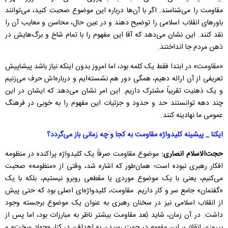
مقاومت را می‌شناسند. اگر با آن‌ها درباره این موضوع صحبت کنید، می‌توانند
باورهای انقلاب اسلامی را توضیح دهند و در عین حال، محاسن و معایب آن را
نقد کنند. این نشان می‌دهد که آقا این مفهوم را با تمام شاخ و برگ‌هایش در
ذهن مردم جا انداختند.
«مقاومت» در ابتدا فقط یک کلمه بود، اما امروز بدون اینکه نیاز باشد پیشاپیش
تعریفی از آن ارائه دهیم، همگی دور هم نشسته‌ایم و درباره‌اش حرف می‌زنیم
و یک ذهنیت تقریباً مشترک داریم. این امر نشان می‌دهد که ایشان در این
چند دهه توانستند حد و حدود و جزئیات این مفهوم را به خوبی در فرهنگ
عمومی ما نهادینه کنند.
ایکنا _ پیشینه کلیدواژه مقاومت به کجا و چه زمانی باز می‌گردد؟
حجت‌الاسلام انصاری:
موضوع مقاومت صرفاً یک کلیدواژه پراکنده در منظومه
افکار رهبری نبوده است؛ همان‌طور که اشاره شد، وقتی از «منظومه» صحبت
می‌کنیم، یعنی با یک موضوع موردی یا مقطعی روبرو نیستیم، بلکه با یک
«گفتمان» جامع سر و کار داریم. مقاومت، کلیدواژه‌ای اصلی بود که حتی پیش
از انقلاب اسلامی نیز در سخنان رهبری به عنوان یک موضوع برجسته وجود
داشت. در آن زمان، شاید بُعد مقاومت بیشتر ناظر به مبارزات بود، اما پس از
پیروزی انقلاب، این مفهوم در جهت رسیدن به اهداف، در کنار «جهاد سخت» و