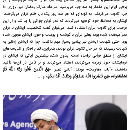
برخی ایام این مقدار به سه جزء می‌رسید. در ماه مبارک رمضان نیز، روزی ۱۰
جزء تلاوت می‌کردند، به گونه‌ای که هر سه روز یک بار، ختم قرآن می‌گرفتند.
ایشان به محافظ خود توصیه می‌کردند که قدر توان جوانی را بدانند و از این
فرصت برای تلاوت قرآن استفاده کنند. می‌توان گفت شخصیت ایشان با قرآن
«درآمیخته» شده بود؛ یعنی قرآن با گوشت و پوست و خون ایشان عجین شده
بود. حتی شهادت ایشان نیز پیامی بسیار مهم داشت؛ چرا که ایشان زمانی به
شهادت رسیدند که در حال تلاوت قرآن بودند، بنابراین، تمام افکار و اندیشه‌های
ایشان از منطق قرآنی برآمده است. بدون شک، بیشترین آیاتی که ایشان در
فرمایشات خود زمزمه می‌کردند، استناد می‌کردند و بر تأمل در آن‌ها تأکید
داشتند، «آیات مقاومت» بودند. آیاتی نظیر: «
إِنَّ الَّذِينَ قَالُوا رَبُّنَا اللَّهُ ثُمَّ
اسْتَقَامُوا»، «إِن تَنصُرُوا اللَّهَ يَنصُرْكُمْ وَيُثَبِّتْ أَقْدَامَكُمْ
» و ...