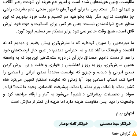
مقاومت، چنین هزینه‌هایی شده است و امروز هم هزینه آن شهادت رهبر انقلاب
و شهدای دیگر است.
پس ما برای این آرمان تا ظهور منجی عالم بشریت، راهی
جز مقاومت نداریم مگر اینکه بخواهیم سر تسلیم و ذلت فرود بیاوریم که این
منطق هیچ شرافتمندی نیست؛ یعنی هر کس برای انسانیت و عزت خود ارزش
قائل است، هیچ وقت حاضر نمی‌شود برابر ستمکار سر تسلیم فرود آورد.
ما دوره‌هایی را سپری کرده‌ایم که با سازش‌گری پیش رفتیم و دیدیم که نه
اقتصاد و فرهنگ ما آباد شد و نه احترامی دیدیم؛ در عین حال فرصت‌های خود
را هم از دست دادیم. مصداق بارز آن در دوره ستم‌شاهی این بود که به واسطه
همین سازش‌گری، روز به روز زاغه‌نشینی و خواری و خفت و بی ارزش کردن
تمدن ایرانی را دیدیم و چیزی که توانست مجدداً تمدن ایرانی و اسلامی را
احیا کند، انقلاب اسلامی بود. آیا زمانی که نماینده استکبار تعیین می‌کرد شاه
کشور بماند یا نماند، وزیر بماند یا نماند، پیشرفت اقتصادی وجود داشت؟ آیا در
سواد و تحصیلات پیشرفتی داشتیم؟ می‌
شود به آمار و ارقام مراجعه کرد و
وضعیت را دید. پس مقاومت هزینه دارد اما هزینه آن کمتر از سازش است.
انتهای پیام
خبرنگار:
سیما محسنی
خبرنگار:
کامله بوعذار
گزارش خطا