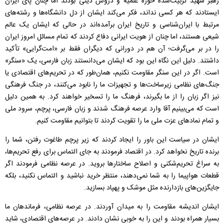
رهبر شهید تربیت‌شده حوزه علمیه و دروس دینی بودند اما چنان پای ایران
ایستادند که هر کسی نداند، فکر می‌کند ایشان از دل دانشگاه‌ها و رشته‌های
مرتبط با ایران‌شناسی و تاریخ ایران برآمده‌اند در حالی که ایشان یک عالم
شیعی هستند، اما چنان از هویت ایرانی دفاع کردند که تمام مسائل امروز ایران
را در بر می‌گرفت؛ آن هم در دورانی که دیگران فقط بر «امت‌گرایی» تأکید
داشتند. دلیل این نگاه این بود که ایشان می‌دانستند زبان فارسی، یک «سنگر»
است. اگر در این سنگر مقاومت نکنیم، همان‌طور که در تحریم‌های اقتصادی یا
جنگ‌های نظامی زیرساخت‌ها و تجهیزات ما را نابود می‌کنند، در جنگ فرهنگی
نیز اگر زبان را از ما بگیرند، فرهنگ ما را تسخیر خواهند کرد. به همین دلیل
است که می‌بینیم آقا وارد عرصه فرهنگ شدند و زبان فارسی، پرچم، سرود ملی
و تمام نمادهای عزت ملی ما را تقویت کردند تا بتوانیم مقاومت کنیم.
ایشان در سیاست این باور را ایجاد کردند که زیر پرچم طاغوت رفتن، شما را
برنده تاریخ نخواهد کرد. در اقتصاد فرمودند به جای التماس برای رفع تحریم‌ها،
به سراغ تحریم‌شکنی و اصلاح ساختارها بروید. در عرصه نظامی فرمودند اگر
قطعات هواپیما را به شما نمی‌دهند، منتظر خرید نباشید و التماس نکنید، بلکه
جایگزین‌های بازدارنده مثل موشک و پهپاد بسازید.
ایشان اندیشه مقاومت را به میدان آوردند. در عرصه‌ نظامی، فرماندهان ما
بسیار همراه بودند و این را به خوبی نشان دادند. در عرصه‌های اقتصادی، شاید