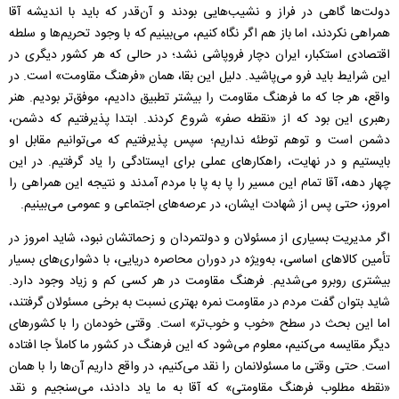
دولت‌ها گاهی در فراز و نشیب‌هایی بودند و آن‌قدر که باید با اندیشه آقا
همراهی نکردند، اما باز هم اگر نگاه کنیم، می‌بینیم که با وجود تحریم‌ها و سلطه‌
اقتصادی استکبار، ایران دچار فروپاشی نشد؛ در حالی که هر کشور دیگری در
این شرایط باید فرو می‌پاشید. دلیل این بقا، همان «فرهنگ مقاومت» است. در
واقع، هر جا که ما فرهنگ مقاومت را بیشتر تطبیق دادیم، موفق‌تر بودیم. هنر
رهبری این بود که از «نقطه صفر» شروع کردند. ابتدا پذیرفتیم که دشمن،
دشمن است و توهم توطئه نداریم؛ سپس پذیرفتیم که می‌توانیم مقابل او
بایستیم و در نهایت، راهکارهای عملی برای ایستادگی را یاد گرفتیم. در این
چهار دهه، آقا تمام این مسیر را پا به پا با مردم آمدند و نتیجه‌ این همراهی را
امروز، حتی پس از شهادت ایشان، در عرصه‌های اجتماعی و عمومی می‌بینیم.
اگر مدیریت بسیاری از مسئولان و دولتمردان و زحماتشان نبود، شاید امروز در
تأمین کالاهای اساسی، به‌ویژه در دوران محاصره دریایی، با دشواری‌های بسیار
بیشتری روبرو می‌شدیم. فرهنگ مقاومت در هر کسی کم و زیاد وجود دارد.
شاید بتوان گفت مردم در مقاومت نمره بهتری نسبت به برخی مسئولان گرفتند،
اما این بحث در سطح «خوب و خوب‌تر» است. وقتی خودمان را با کشورهای
دیگر مقایسه می‌کنیم، معلوم می‌شود که این فرهنگ در کشور ما کاملاً جا افتاده
است. حتی وقتی ما مسئولانمان را نقد می‌کنیم، در واقع داریم آن‌ها را با همان
«نقطه مطلوب فرهنگ مقاومتی» که آقا به ما یاد دادند، می‌سنجیم و نقد