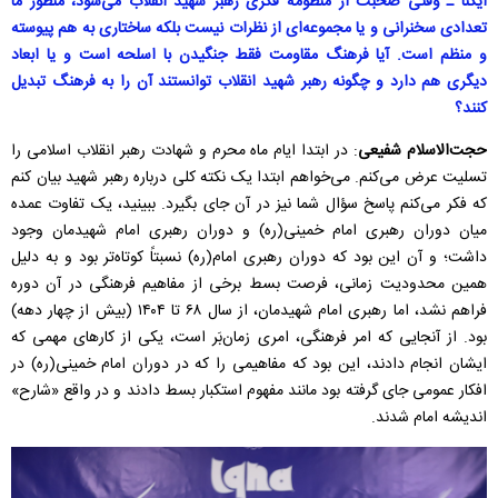
ایکنا ـ وقتی صحبت از منظومه فکری رهبر شهید انقلاب می‌شود، منظور ما
تعدادی سخنرانی و یا مجموعه‌ای از نظرات نیست بلکه ساختاری به هم پیوسته
و منظم است. آیا فرهنگ مقاومت فقط جنگیدن با اسلحه است و یا ابعاد
دیگری هم دارد و چگونه رهبر شهید انقلاب توانستند آن را به فرهنگ تبدیل
کنند؟
حجت‌الاسلام شفیعی
: در ابتدا ایام ماه محرم و شهادت رهبر انقلاب اسلامی را
تسلیت عرض می‌کنم. می‌خواهم ابتدا یک نکته کلی درباره رهبر شهید بیان کنم
که فکر می‌کنم پاسخ سؤال شما نیز در آن جای بگیرد. ببینید، یک تفاوت عمده
میان دوران رهبری امام خمینی(ره) و دوران رهبری امام شهیدمان وجود
داشت؛ و آن این بود که دوران رهبری امام(ره) نسبتاً کوتاه‌تر بود و به دلیل
همین محدودیت زمانی، فرصت بسط برخی از مفاهیم فرهنگی در آن دوره
فراهم نشد، اما رهبری امام شهیدمان، از سال ۶۸ تا ۱۴۰۴ (بیش از چهار دهه)
بود. از آنجایی که امر فرهنگی، امری زمان‌بَر است، یکی از کارهای مهمی که
ایشان انجام دادند، این بود که مفاهیمی را که در دوران امام خمینی(ره) در
افکار عمومی جای گرفته بود مانند مفهوم استکبار بسط دادند و در واقع «شارح»
اندیشه‌ امام شدند.