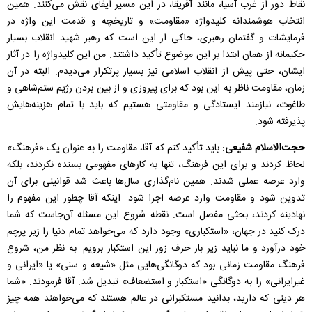
نقاط دور از غرب آسیا، مانند آفریقا، در این مسیر ایفای نقش می‌کنند. همین
انتخاب هوشمندانه کلیدواژه «مقاومت» و تاریخچه و قدمت این واژه در
فرمایشات و گفتمان رهبری، حاکی از این است که رهبر شهید انقلاب بسیار
حکیمانه از همان ابتدا بر این موضوع تأکید داشتند. من این کلیدواژه را در آثار
ایشان، حتی پیش از انقلاب اسلامی نیز بسیار پرتکرار می‌دیدم. البته در آن
زمان، مقاومت ناظر به این بود که برای پیروزی و از بین بردن رژیم ستم‌شاهی و
طاغوت، نیازمند ایستادگی و مقاومتی هستیم که باید با تمام هزینه‌هایش
پذیرفته شود.
حجت‌الاسلام شفیعی
: باید تأکید کنم که آقا، مقاومت را به عنوان یک «فرهنگ»
لحاظ کردند و برای این فرهنگ، تنها به کارهای مفهومی بسنده نکردند، بلکه
وارد عرصه عملی شدند. همین نام‌گذاری سال‌ها باعث شد قوانینی برای آن
تدوین شود و مقاومت وارد عرصه اجرا شود. اینکه آقا چطور این مفهوم را
نهادینه کردند، بحثی مفصل است. نقطه شروع این مسئله آن‌جاست که شما
درک کنید در جهان، «استکباری» وجود دارد که می‌خواهد تمام دنیا را زیر پرچم
خود درآورد و ما نباید زیر بار حرف زور این استکبار برویم. به نظر من، شروع
فرهنگ مقاومت زمانی بود که دوگانگی‌هایی مثل «شیعه و سنی» یا «ایرانی و
غیرایرانی» را به دوگانگی «استکبار و استضعاف» تبدیل شد. آقا فرمودند: «شما
هر دینی که دارید، بدانید مستکبرانی در عالم هستند که می‌خواهند همه چیز