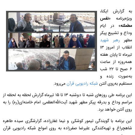
به گزارش ایکنا،
ویژه‌برنامه «
نفس
مطمئنه
» در ایام
وداع و تشییع پیکر
مطهر
رهبر شهید
انقلاب از امروز ۱۳
تیرماه تا پایان هفته
همه‌روزه از ساعت
۶ صبح تا ۲۲ شب
به‌صورت زنده و
مستقیم به‌روی آنتن
شبکه رادیویی قرآن
می‌رود.
این برنامه طی روزهای شنبه تا دوشنبه ۱۳ تا ۱۵ تیرماه گزارش لحظه به لحظه از
مراسم وداع و بدرقه پیکر مطهر شهید آیت‌الله‌العظمی امام خامنه‌ای(ره) را به
روی آنتن خواهد برد.
این برنامه با گویندگی تیمور کوشکی و نیما غفارزاده، گزارشگری سیده طاهره
شاهچراغ و تهیه‌کنندگی علیرضا صفرزاده به روی امواج شبکه رادیویی قرآن