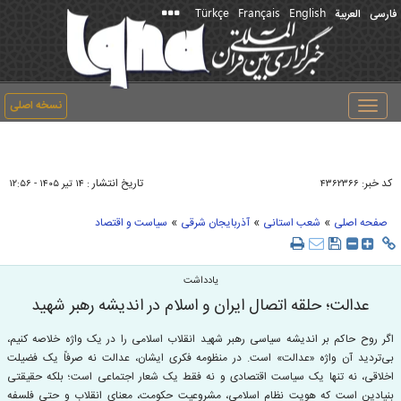
Türkçe
Français
English
فارسی
العربیة
نسخه اصلی
Toggle
navigation
کد خبر:
تاریخ انتشار :
۴۳۶۲۳۶۶
۱۴ تير ۱۴۰۵ - ۱۲:۵۶
»
»
»
صفحه اصلی
شعب استانی
آذربایجان شرقی
سیاست و اقتصاد
یادداشت
عدالت؛ حلقه اتصال ایران و اسلام در اندیشه رهبر شهید
اگر روح حاکم بر اندیشه سیاسی رهبر شهید انقلاب اسلامی را در یک واژه خلاصه کنیم،
بی‌تردید آن واژه «عدالت» است. در منظومه فکری ایشان، عدالت نه صرفاً یک فضیلت
اخلاقی، نه تنها یک سیاست اقتصادی و نه فقط یک شعار اجتماعی است؛ بلکه حقیقتی
بنیادین است که هویت نظام اسلامی، مشروعیت حکومت، معنای انقلاب و حتی فلسفه