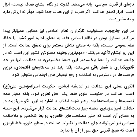
تازه‌ای از قدرت سیاسی ارائه می‌دهد. قدرت در نگاه ایشان هدف نیست؛ ابزار
است. ابزار تحقق عدالت. اگر قدرت از این هدف جدا شود، دیگر نه ارزش دارد
و نه مشروعیت.
در این چارچوب، مسئولیت کارگزاران نظام اسلامی نیز معنایی عمیق‌تر پیدا
می‌کند. مسئول بودن در نظام اسلامی فقط به معنای اداره امور کشور یا حفظ
نظم عمومی نیست؛ بلکه به معنای تلاش مستمر برای تحقق عدالت است. از
این رو ایشان تأکید می‌کنند: «مهم‌ترین وظیفه مسئولان کشور این است که در
جامعه عدالت را معنا ببخشند». این «معنا بخشیدن» به عدالت، تنها در حد
قانون‌گذاری یا شعار باقی نمی‌ماند؛ بلکه باید در ساختارهای اقتصادی، توزیع
فرصت‌ها، در دسترسی به امکانات و رفع تبعیض‌های اجتماعی متجلی شود.
الگوی عملی این عدالت در اندیشه ایشان، حکومت امیرالمؤمنین علی(ع)
است. عدالت در حکومت علوی فقط یک اصل نظری نبود، بلکه معیار همه
تصمیم‌ها و سیاست‌ها بود. رهبر شهید انقلاب با اشاره به این الگو می‌گویند در
خلافت امیرالمؤمنین «همه چیز تحت‌الشعاع عدالت قرار می‌گیرد». این جمله
به معنای آن است که حتی مصلحت‌های ظاهری، روابط شخصی و ملاحظات
سیاسی نیز نمی‌توانند جای عدالت را بگیرند. عدالت در منطق علوی، خط قرمزی
است که هیچ قدرتی حق عبور از آن را ندارد.