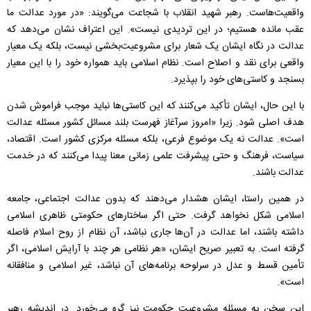
واقعیت‌هاست. رهبر شهید انقلاب با شجاعت می‌گویند: «در مورد عدالت ما
عقب مانده هستیم؛ در این تردیدی نیست». این اعتراف نشان می‌دهد که
عدالت در نگاه ایشان یک شعار برای مشروعیت‌بخشی نیست، بلکه یک معیار
واقعی برای نقد و اصلاح است. نظام اسلامی باید همواره خود را با این معیار
بسنجد و کاستی‌های خود را بپذیرد.
با این حال، ایشان تأکید می‌کنند که این کاستی‌ها نباید موجب فراموش شدن
هدف اصلی شود. زیرا «امروز سرآغاز فهرست بلند مسائل کشور مسئله عدالت
است». عدالت نه یک موضوع فرعی، بلکه مسئله مرکزی کشور است. اقتصاد،
سیاست، فرهنگ و حتی پیشرفت علمی زمانی معنا پیدا می‌کنند که در خدمت
عدالت باشند.
در همین راستا، ایشان هشدار می‌دهند که بدون عدالت اجتماعی، جامعه
اسلامی شکل نخواهد گرفت. حتی اگر ساختارهای حکومتی ظاهری اسلامی
داشته باشند، اما عدالت در آن‌ها جاری نباشد، آن نظام از روح اسلام فاصله
گرفته است. به تعبیر صریح ایشان، «هر نظامی هر چند با آرایش اسلامی، اگر
تأمین قسط و عدل در سرلوحه برنامه‌های آن نباشد، غیر اسلامی و منافقانه
است».
این سخن به مسئله مشروعیت حکومت نیز گِره می‌خورد. در اندیشه رهبر