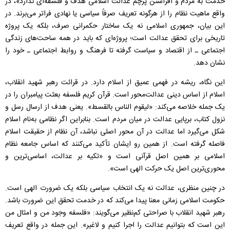
خدمت به مردم و افراشتن پرچم عدالت اسلامی هدف و فلسفه‌ای ندارد»، در
واقع ماهیت نظام را از هرگونه تعریف صرفاً سیاسی یا نهادی فراتر می‌برند. در
این بیان، جمهوری اسلامی نه یک ساختار حکمرانی صرف، بلکه یک پروژه
تاریخی برای تحقق عدالت است؛ پروژه‌ای که باید در همه ساحت‌های زندگی
اجتماعی ـ از اقتصاد و سیاست گرفته تا فرهنگ و روابط اجتماعی ـ خود را
نشان دهد.
این نگاه، ریشه در فهمی عمیق از اسلام دارد. در قرائت رهبر شهید انقلاب،
اسلام از اساس دینی عدالت‌محور است. قرآن کریم فلسفه بعثت پیامبران را در
یک جمله خلاصه می‌کند: «لیقوم الناس بالقسط». یعنی هدف از ارسال رسل و
نزول کتاب، برپایی عدالت در میان مردم است. بنابراین اگر نظامی به‌نام اسلام
شکل می‌گیرد اما عدالت در آن محور اصلی نباشد، آن نظام از حقیقت اسلام
فاصله گرفته است. از همین رو ایشان تأکید می‌کنند که اساس جامعه نظام
اسلامی بر همین اصل قرآنی است و «تکیه بر عدالت، اساسی‌ترین و
محوری‌ترین اصل یک حرکت الهی است».
در چنین منظری، عدالت نه یک انتخاب سیاسی بلکه یک ضرورت الهی است.
حکومت اسلامی زمانی معنا پیدا می‌کند که در خدمت تحقق این ضرورت باشد.
رهبر شهید انقلاب با صراحتی کم‌نظیر می‌گویند: «فلسفه وجود من و امثال من
این است که بتوانیم عدالت را اجرا کنیم و لاغیر». این جمله در واقع تعریف