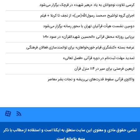
کرسی تلاوت نوجوانان به یاد «رهبر شهید» در قرچک برگزار می‌شود
اجرای گروه تواشیح «محمد رسول‌الله(ص)» از نجف تا کربلا + فیلم
دومین نشست هیأت قرآنیان تهران با محور رسانه برگزار می‌شود
برپایی روزانه محفل قرآنی «الحسین شهیدالقرآن» در عمود ۱۰۹۰
عرضه بسته «کنشگری قیام خون‌خواهان» برای توانمندسازی فعالان فرهنگی
تمدید مهلت ثبت‌نام در دوره قرآنی «فصل تعالی»
اربعین فرصتی برای سیر در ۱۱۴ منزل قرآن
واکاوی قرآنی سقوط قدرت‌های بی‌ریشه و نجات بشر معاصر
تمامی حقوق مادی و معنوی این سایت متعلق به ایکنا است و استفاده از مطالب با ذکر
منبع بلامانع است.