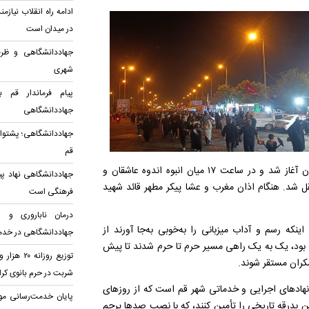
ادامه راه انقلاب نیا
در میدان است
جهاددانشگاهی و ظرف
شهری
پیام فرماندار قم 
جهاددانشگاهی
جهاددانشگاهی؛ پشتوان
قم
تیرماه با حضور گسترده و پرشور مردم از اقصی‌نقاط کشور در تهران آغاز شد و در ساعت ۱۷ میان انبوه اندوه عاشقان و
جهاددانشگاهی نهاد پ
ل شد. هنگام اذان مغرب و عشا پیکر مطهر قائد شهید
فرهنگی است
درمان ناباروری و س
که رسم و آداب میزبانی را به‌خوبی به‌جا آورند از
جهاددانشگاهی در خدم
 بود، یک به یک راهی مسیر حرم تا حرم شدند تا پیش
کران مستقر شوند.
شربت در حرم بانوی کر
هاد‌های اجرایی و خدماتی شهر قم است که از روز‌های
پایان خدمت‌رسانی م
این بدرقه تاریخی را تأمین کنند، که با نصب صد‌ها پرچم