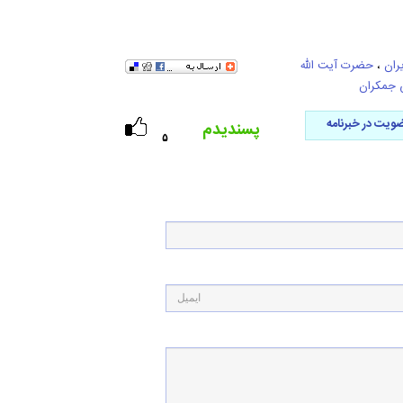
ران
،
حضرت آیت الله
جمکران
ویت در خبرنامه
پسندیدم
۵