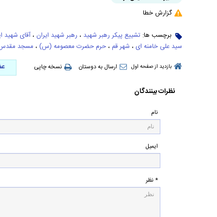
گزارش خطا
برچسب ها:
تشییع پیکر رهبر شهید
،
رهبر شهید ایران
،
آقای شهید ای
سید علی خامنه ای
،
شهر قم
،
حرم حضرت معصومه (س)
،
مسجد مقدس 
عض
ارسال به دوستان
نسخه چاپی
بازدید از صفحه اول
نظرات بینندگان
نام
ایمیل
* نظر