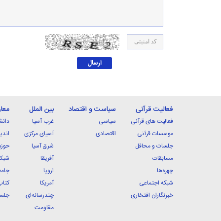
فعالیت قرآنی
سیاست و اقتصاد
بین الملل
معا
فعالیت های قرآنی
سیاسی
غرب آسیا
دانش
موسسات قرآنی
اقتصادی
آسیای مرکزی
اندی
جلسات و محافل
شرق آسیا
حوزه
مسابقات
آفریقا
شبکه
چهره‌ها
اروپا
جامع
شبکه اجتماعی
آمریکا
کتاب
خبرنگاران افتخاری
چندرسانه‌ای
جلسا
مقاومت