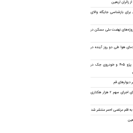
ز زائران اربعین
رای بازشناسی جایگاه والای
رصدی پروژه‌های نهضت ملی مسکن در
ای هوا طی دو روز آینده در
۳ مصدوم در تصادف پژو ۴۰۵ و خودروی جک در
 دیوار‌های قم
پیگیری استاندار قم برای اجرای سهم ۲ هزار هکتاری
 به قلم مرتضی احمر منتشر شد
عین