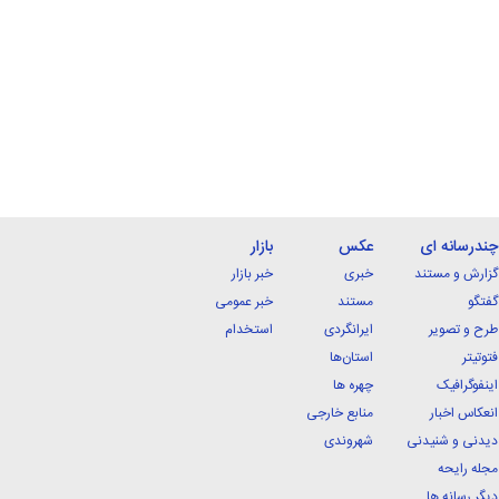
چندرسانه ای
عکس
بازار
گزارش و مستند
خبری
خبر بازار
گفتگو
مستند
خبر عمومی
طرح و تصویر
ایرانگردی
استخدام
فتوتیتر
استان‌ها
اینفوگرافیک
چهره ها
انعکاس اخبار
منابع خارجی
دیدنی و شنیدنی
شهروندی
مجله رایحه
دیگر رسانه ها