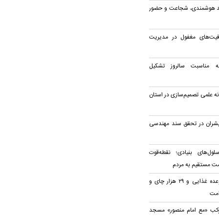
زمند هوشمندی، شجاعت و حضور
یت‌های مغفول در مدیریت
به مناسبت سالروز تشکیل
ه علمی تصمیم‌سازی در استان
یشران در تحقق سند مهندسی
لول‌های بنیادی؛ نقطه‌قوت
ت مستقیم به مردم
توزیع روزانه ۲۰ هزار وعده غذایی و ۲۹ هزار چای و
امت
وکب «مع امام منصور» مسجد