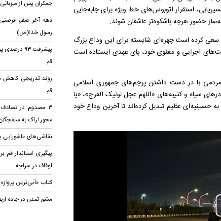
جمکران پس از میزبانی ا
مسیریابی، استقرار اتوبوس‌های خط ویژه برای جابه‌جایی
دهه آخر صفر، فرصتی ب
‌ساز حضور هرچه باشکوه‌تر عاشقان شوند.
رسول خدا(ص)
 سعی کرده است چهره‌ای شایسته برای این وداع بزرگ
پیشرفت ۹۳ د
فیت‌های اجرایی و معنوی خود، پای عهدی ایستاده است
قم
روند تدریجی کاهش دم
لف مردمی با در دست داشتن پرچم‌های جمهوری اسلامی
قم
در‌های سیاه و کتیبه‌های «اللهم عجل لولیک الفرج»، «یا
 به حسینیه‌ای عظیم تبدیل کرده‌اند تا آخرین وداع خود
محور اراک به سلفچگان
نقاشی‌های عاشورایی بر
اوقاف در سراجه
کتاب «آبی‌ترین پرواز»
مشق تمدن در جاده ارب