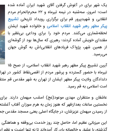
یک شهر برای در آغوش گرفتن آقای شهید ایران آماده شده
است؛ امروز، سه‌شنبه در نیمه تیرماه و ۲۲ محرم‌الحرام مردم
انقلابی و شهیدپرور قم برای برگزاری رویداد تاریخی
تشییع
پیکر مطهر رهبر شهید انقلاب اسلامی
و خانواده شهید ایشان
لحظه‌شماری می‌کنند. مردم خود را برای وداعی بی‌نظیر با
مقتدای خویش آماده کردند؛ رهبری که سال‌ها بود از گوشه‌ای
از همین شهر، پژواک فریاد‌های انقلابی‌اش به گوش جهان
می‌رسید.
آیین تشییع پیکر مطهر رهبر شهید انقلاب اسلامی، از صبح ۱۵
دلدادگان ولایت پیکر مطهر ایشان از تهران به شهر مقدس قم منتق
امت اسلامی به قم رسید.
عاشقان و منتظران مهدی موعود(عج) امشب میهمان دارند. برای این
نخستین ساعات بعدازظهر که هنوز زمان به هرم سوزان آفتاب آغشته
از رسیدن میهمان عزیزشان، در جایگاه اصلی یعنی مسجد مقدس جم
این میزبانی عظیم اما، حاصل چند روز خدمت بی‌وقفه و هماهنگی ن
گذشته، با عشق و خالصانه پای کار آمده‌اند تا نه تنها امنیت و نظم 