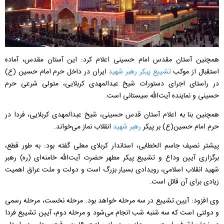
همچنین آستان مقدس امام حسینی اعلام کرد:
این آستان مقدس،
آماده
استقبال از موکب
تشییع پیکر رهبر شهید
ایران در داخل حرم امام حسین (ع)
در راستای اجرای دستورات شیخ عبدالمهدی کربلایی،
متولی شرعی حرم
حسینی
و نماینده آیت‌الله سیستانی است.
همچنین
بنا به اعلام آستان قدس حسینی، شیخ عبدالمهدی کربلایی، فردا در
حرم امام حسین(ع) بر پیکر
رهبر شهید
انقلاب نماز می‌خواند
.
پیشتر نصیف
جاسم الخطابی، استاندار کربلای معلی گفته بود: به طور قطع،
برگزاری آیین وداع و تشییع پیکر مطهر حضرت آیت‌الله خامنه‌ای (ره) رهبر
شهید انقلاب اسلامی، رویدادی بسیار بزرگ است و دولت و ملت عراق اهمیت
زیادی برای آن قائل است
.
وی افزود: آیین تشییع در سه مرحله خواهد بود. مرحله نخست، مرحله رسمی
و دولتی است که سه شنبه شب انجام می‌شود و مرحله دوم، آیین تشییع فردا