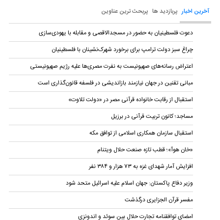
آخرین اخبار
پربازدید ها
پربحث ترین عناوین
دعوت فلسطینیان به حضور در مسجدالاقصی و مقابله با یهودی‌سازی
چراغ سبز دولت ترامپ برای برخورد شهرک‌نشینان با فلسطینیان
اعتراض رسانه‌های صهیونیست به نفرت مصری‌ها علیه رژیم صهیونیستی
مبانی تقنین در جهان نیازمند بازاندیشی در فلسفه قانون‌گذاری است
استقبال از رقابت خانواده قرآنی مصر در «دولت تلاوت»
مساجد؛ کانون تربیت قرآنی در برزیل
استقبال سازمان همکاری اسلامی از توافق مکه
«خان هوآ»؛ قطب تازه صنعت حلال ویتنام
افزایش آمار شهدای غزه به ۷۳ هزار و ۳۸۴ نفر
وزیر دفاع پاکستان: جهان اسلام علیه اسرائیل متحد شود
مفسر قرآن الجزایری درگذشت
امضای توافقنامه تجارت حلال بین سوئد و اندونزی