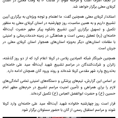
در نجف اشرف است و مرحله سوم، از ساعت
۱۶
به وقت محلی در استان
کربلای معلی برگزار خواهد شد
.
استاندار کربلای معلی همچنین گفت: ما اهتمام و توجه ویژه‌ای به برگزاری آیین
تشییع داریم و به همین مناسبت، روز چهارشنبه در استان کربلای معلی به منظور
تکمیل و تسهیل برگزاری آیین تشییع باشکوه پیکر مطهر حضرت آیت‌الله
خامنه‌ای (ره) تعطیل رسمی است و هماهنگی در زمینه خدمات‌رسانی و امنیتی
با مقامات استان‌های دیگر به‌ویژه استان‌های همجوار استان کربلای معلی در
جریان است
.
همچنین خبرنگار شبکه المیادین پلاس در کربلا اعلام کرد که از دو روز گذشته،
زائران و شرکت‌کنندگان در مراسم تشییع شهید آیت‌الله سید علی خامنه‌ای
به‌تدریج وارد شهر مقدس کربلا شده‌اند و روند ورود آنان همچنان ادامه دارد.
بر اساس این گزارش، تیم‌های پزشکی و دستگاه‌های امنیتی تمامی آمادگی‌های
لازم را برای همراهی و تأمین امنیت مراسم تشییع در حرم‌های مطهر امام
حسین (ع) و حضرت ابوالفضل العباس (ع) تکمیل کرده‌اند.
قرار است روز چهارشنبه خانواده شهید آیت‌الله سید علی خامنه‌ای وارد کربلا
شوند و مراسم استقبال رسمی از آنان با حضور مسئولان برگزار شود.