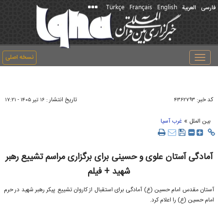
Türkçe
Français
English
فارسی
العربیة
نسخه اصلی
Toggle
navigation
کد خبر:
تاریخ انتشار :
۴۳۶۲۷۹۳
۱۶ تير ۱۴۰۵ - ۱۷:۲۱
»
بین الملل
غرب آسیا
آمادگی آستان علوی و حسینی برای برگزاری مراسم تشییع رهبر
شهید + فیلم
آستان مقدس امام حسین (ع) آمادگی برای استقبال از کاروان تشییع پیکر رهبر شهید در حرم
امام حسین (ع) را اعلام کرد.