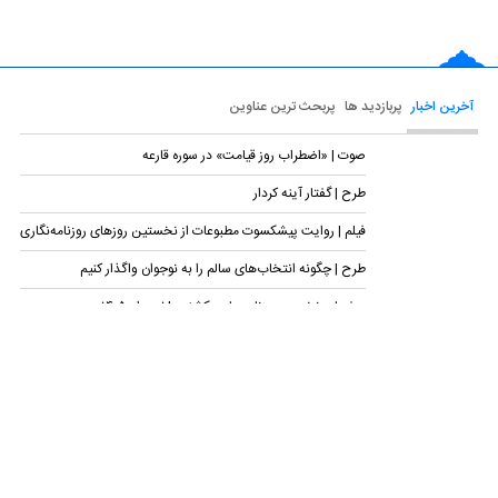
آخرین اخبار
پربازدید ها
پربحث ترین عناوین
صوت | «اضطراب روز قیامت» در سوره قارعه
طرح | گفتار آینه کردار
فیلم | روایت پیشکسوت مطبوعات از نخستین روزهای روزنامه‌نگاری
طرح | چگونه انتخاب‌های سالم را به نوجوان واگذار کنیم
صفحات نخست روزنامه‌های یکشنبه ۱۸ مرداد ۱۴۰۵
استوری‌موشن | غم را به عرفان مبدل کن
فیلم | میزبانی ایکنا از چهره‌های قرآنی و فرهنگی در روز خبرنگار
فیلم | قلمی که پس از ۶۳ سال هنوز می‌نویسد
فیلم | از خودباوری نسل اول تا سپردن پرچم جهاد علمی به جوانان
طرح | غنیمتِ نیکی