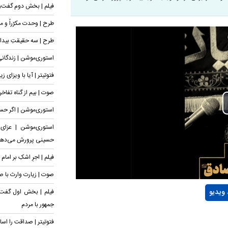
فیلم | بخش دوم گفت‌و
طرح | وحدت مکرّراً و مؤ
طرح | سه حقیقتِ بیدار
استوری‌موشن | زندگان
فتوتیتر | آیا با ویزای ز
صوت | بیم از گناه تفاخ
استوری‌موشن | اگر حسی
استوری‌موشن | عزای
حسینی پرورش می‌ده
فیلم | اجرِ اشکِ بر ام
صوت | زیارت وارث با 
 ویدیو
فیلم | بخش اول گفت
جمهور با مردم
فتوتیتر | صداقت را اس