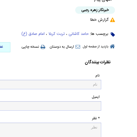
خبرنگار:
زهره رجبی
گزارش خطا
برچسب ها:
حامد کاشانی
،
تربت کربلا
،
امام صادق (ع)
عض
ارسال به دوستان
نسخه چاپی
بازدید از صفحه اول
نظرات بینندگان
نام
ایمیل
* نظر