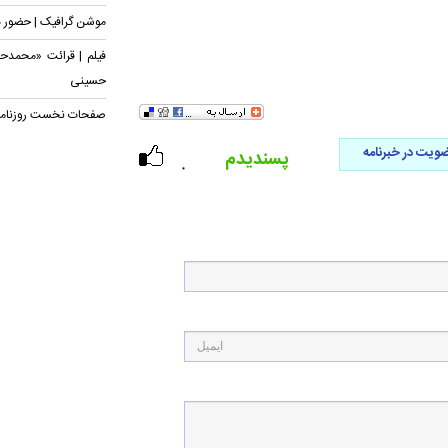
موشن گرافیک | حضور ه
فیلم | قرائت «محمدح
حسینی
صفحات نخست روزنامه‌های چهار
ویت در خبرنامه
پسندیدم
۰