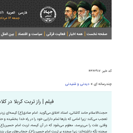
ish
فارسی
العربیة
جمعه ۱۶ مرداد ۱۴۰۵ - 2026 August 07
صفحه نخست
همه اخبار
فعالیت قرآنی
سیاست و اقتصاد
بین الملل
پرونده های خبری
کد خبر:
۴۳۶۲۹۱۷
»
چندرسانه ای
دیدنی و شنیدنی
فیلم | راز تربت کربلا در ک
حجت‌الاسلام حامد کاشانی، استاد اخلاق می‌گوید: امام صادق(ع) کیسه‌ای زردرنگ
تعجب می‌کند؛ زیرا امامی که بارها تمام دارایی خود را در راه خدا بخشیده و حت
وقتی علت را می‌پرسد، معلوم می‌شود که در آن کیسه، تربت امام حسین(ع) ق
سجده نگه داشته‌اند؛ زیرا سجده بر تربت امام حسین(ع)، حجاب‌های میان بنده 