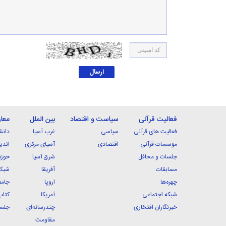
فعالیت قرآنی
سیاست و اقتصاد
بین الملل
معا
فعالیت های قرآنی
سیاسی
غرب آسیا
دانش
موسسات قرآنی
اقتصادی
آسیای مرکزی
اندی
جلسات و محافل
شرق آسیا
حوزه
مسابقات
آفریقا
شبکه
چهره‌ها
اروپا
جامع
شبکه اجتماعی
آمریکا
کتاب
خبرنگاران افتخاری
چندرسانه‌ای
جلسا
مقاومت