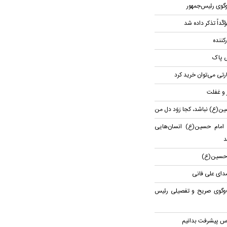
گوی رئیس‌جمهور
کّداً تذکر داده شد
کننده
ی پاک
یارتی می‌توان خرید کرد
ر و غفلت
ن(ع) نباشد، کجا رَوَد دل من
 امام حسین(ع) انسان‌هایی
د
ام حسین(ع)
صدای علی فانی
‌وگوی صریح و تفصیلی رئیس
اس پیشرفت بدانیم