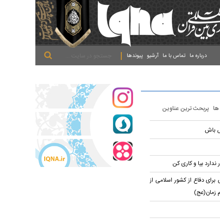
.
.
.
درباره ما
تماس با ما
آرشیو
پیوندها
 ها
پربحث ترین عناوین
ش باش
 ندارد بیا و کاری کن
برای دفاع از کشور اسلامی از
م زمان(عج)