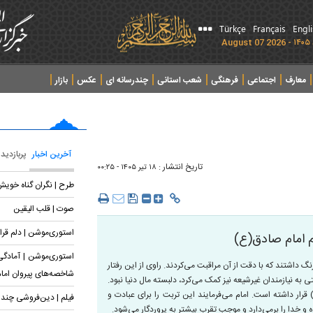
Türkçe
Français
Engl
معارف
اجتماعی
فرهنگی
شعب استانی
چندرسانه ای
عکس
بازار
آخرین اخبار
پربازدید
تاریخ انتشار :
۱۸ تير ۱۴۰۵ - ۰۰:۲۵
طرح | نگران گناه خوی
صوت | قلب الیقین
استوری‌موشن | دلم قرار
لام امام صادق(ع)
استوری‌موشن | آمادگی 
 داشتند که با دقت از آن مراقبت می‌کردند. راوی از این رفتار
شاخصه‌های پیروان اما
ی به نیازمندان غیرشیعه نیز کمک می‌کرد، دلبسته مال دنیا نبود.
رار داشته است. امام می‌فرمایند این تربت را برای عبادت و
فیلم | دین‌فروشی چند
و خدا را برمی‌دارد و موجب تقرب بیشتر به پروردگار می‌شود.