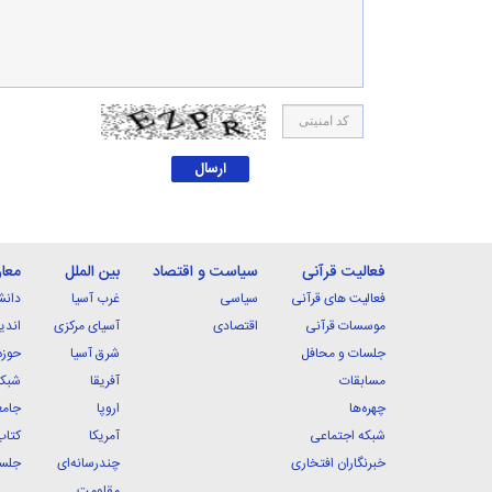
فعالیت قرآنی
سیاست و اقتصاد
بین الملل
معا
فعالیت های قرآنی
سیاسی
غرب آسیا
دانش
موسسات قرآنی
اقتصادی
آسیای مرکزی
اندی
جلسات و محافل
شرق آسیا
حوزه
مسابقات
آفریقا
شبکه
چهره‌ها
اروپا
جامع
شبکه اجتماعی
آمریکا
کتاب
خبرنگاران افتخاری
چندرسانه‌ای
جلسا
مقاومت