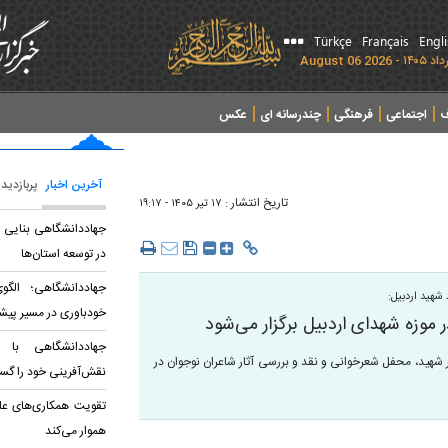
Türkçe
Français
Engl
ف
اجتماعی
فرهنگی
چندرسانه ای
عکس
آخرین اخبار
پربازدید
تاریخ انتشار :
۱۷ تير ۱۴۰۵ - ۱۹:۱۷
جهاددانشگاهی بنایی بر
در توسعه استان‌ها
جهاددانشگاهی؛ الگو
شهید اردبیل:
خودباوری در مسیر پیش
 موزه شهدای اردبیل برگزار می‌شود
جهاددانشگاهی با ت
 شهید، محفل شعرخوانی و نقد و بررسی آثار شاعران نوجوان در
نقش‌آفرینی خود را گ
تقویت همکاری‌های عل
هموار می‌کند