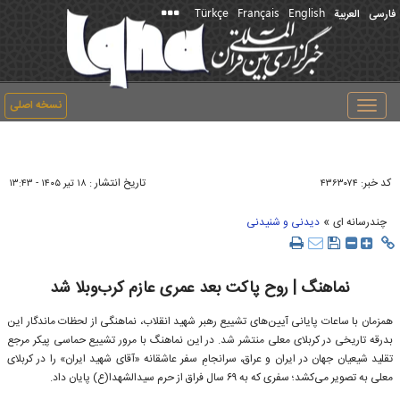
Türkçe
Français
English
فارسی
العربیة
نسخه اصلی
Toggle
navigation
کد خبر:
تاریخ انتشار :
۴۳۶۳۰۷۴
۱۸ تير ۱۴۰۵ - ۱۳:۴۳
»
چندرسانه ای
دیدنی و شنیدنی
نماهنگ | روح پاکت بعد عمری عازم کرب‌وبلا شد
همزمان با ساعات پایانی آیین‌های تشییع رهبر شهید انقلاب، نماهنگی از لحظات ماندگار این
بدرقه تاریخی در کربلای معلی منتشر شد. در این نماهنگ با مرور تشییع حماسی پیکر مرجع
تقلید شیعیان جهان در ایران و عراق، سرانجامِ سفر عاشقانه «آقای شهید ایران» را در کربلای
معلی به تصویر می‌کشد؛ سفری که به ۶۹ سال فراق از حرم سیدالشهدا(ع) پایان داد.