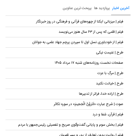
آخرین اخبار
پربازدید ها
پربحث ترین عناوین
فیلم | میزبانی ایکنا از چهره‌های قرآنی و فرهنگی در روز خبرنگار
فیلم | قلمی که پس از ۶۳ سال هنوز می‌نویسد
فیلم | از خودباوری نسل اول تا سپردن پرچم جهاد علمی به جوانان
طرح | غنیمتِ نیکی
صفحات نخست روزنامه‌های شنبه ۱۷ مرداد ۱۴۰۵
طرح | مرگِ با عزت
طرح | خیانت نکنید
طرح | اراده خدا، فراتر از تدبیرها
صوت | شرح عبارت «لَتَرَوُنَّ الْجَحِیمَ» در سوره تکاثر
فیلم | قرآن، شفا و درد
فیلم | بخش سوم و پایانی گفت‌وگوی صریح و تفصیلی رئیس‌جمهور با مردم
فیلم | روایت بدون تعارف از پدر و پسر قهرمان