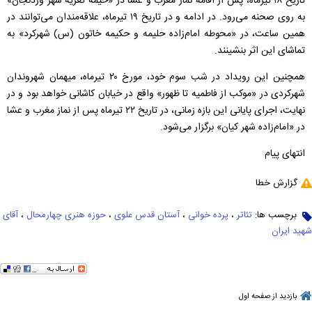
تاریخ ۱۸ تیرماه، پس از اقامه نماز مغرب و عشا در «خیمه تعزیه شهر وردنجان»
به روی صحنه می‌رود. در ادامه و در تاریخ ۱۹ تیرماه، علاقه‌مندان می‌توانند در
همین ساعت، در «محوطه امام‌زاده حلیمه و حکیمه خاتون (س) شهرکرد» به
تماشای این اثر بنشینند.
همچنین این رویداد در شب سوم خود، مورخ ۲۰ تیرماه، میهمان شهروندان
شهرکردی در «موکب از فاطمیه تا ظهور» واقع در خیابان کاشانی خواهد بود و در
نهایت، اجرای پایانی این بازه زمانی، در تاریخ ۲۲ تیرماه پس از نماز مغرب و عشا
در «امام‌زاده شهر کیان» برگزار می‌شود.
انتهای پیام
گزارش خطا
برچسب ها:
تئاتر
،
پرده خوانی
،
آستان قدس علوی
،
حوزه هنری چهارمحال
،
آقای
شهید ایران
بازدید از صفحه اول