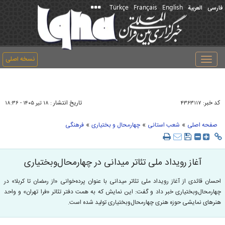
Türkçe
Français
English
فارسی
العربیة
نسخه اصلی
Toggle
navigation
کد خبر:
تاریخ انتشار :
۴۳۶۳۱۱۷
۱۸ تير ۱۴۰۵ - ۱۸:۳۶
»
»
»
صفحه اصلی
شعب استانی
چهارمحال و بختیاری
فرهنگی
آغاز رویداد ملی تئاتر میدانی در چهارمحال‌وبختیاری
احسان قائدی از آغاز رویداد ملی تئاتر میدانی با عنوان پرده‌خوانی «از رمضان تا کربلا» در
چهارمحال‌وبختیاری خبر داد و گفت: این نمایش که به همت دفتر تئاتر «فرا تهران» و واحد
هنرهای نمایشی حوزه هنری چهارمحال‌وبختیاری تولید شده است.