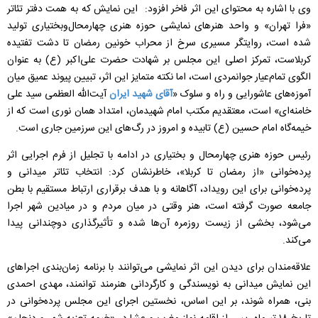
وی با اشاره به محتوای این اثر فاخر افزود: این نمایش که به همت دفتر تئاتر
«فرا تهران» و واحد هنرهای نمایشی حوزه هنری چهارمحال‌وبختیاری تولید
شده است، روایتگر مسیری سرخ از محراب خونین رمضان تا دشت تفتیده
کربلاست، تمرکز اصلی این مجلس بر شهادت حضرت علی‌اکبر (ع) به عنوان
الگوی تمام‌عیار جوانمردی است، اما نکته متمایز این اثر، تبیین پیوند عمیق میان
آموزه‌های عاشورایی و راه و سلوک «
آقای شهید ایران
آیت‌الله العظمی سید علی
خامنه‌ای» است، معتقدیم مکتب امام شهیدمان، امتداد همان نوری است که از
خیمه‌گاه امام حسین (ع) تابیده و امروز در رگ‌های این سرزمین جاری است.
رئیس حوزه هنری چهارمحال و بختیاری در ادامه با تجلیل از فرم اجرایی اثر
پرده‌خوانی «از رمضان تا کربلا»، خاطرنشان کرد: انتخاب تئاتر میدانی و
پرده‌خوانی برای این رویداد، آگاهانه و با هدف برقراری ارتباط مستقیم با بطن
جامعه صورت گرفته است، هنر وقتی در میان مردم و در میادین شهر اجرا
می‌شود، بخشی از زیست روزمره آن‌ها شده و تأثیرگذاری دوچندانی پیدا
می‌کند.
علاقه‌مندان برای دیدن این اثر نمایشی می‌توانند با برنامه زمان‌بندی اجراهای
این نمایش میدانی به نویسندگی و کارگردانی هنرمند توانمند، مهدی احمدی
بنی، همراه شوند، بر این اساس، نخستین اجرای این مجلس پرده‌خوانی در