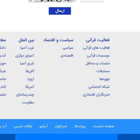
فعالیت قرآنی
سیاست و اقتصاد
بین الملل
معا
فعالیت های قرآنی
سیاسی
غرب آسیا
دانش
موسسات قرآنی
اقتصادی
آسیای مرکزی
اندی
جلسات و محافل
شرق آسیا
حوزه
مسابقات
آفریقا
شبکه
چهره‌ها
اروپا
جامع
شبکه اجتماعی
آمریکا
کتاب
خبرنگاران افتخاری
چندرسانه‌ای
جلسا
مقاومت
صفحه نخست
پیوندها
خبرخوان
آرشیو
اوقات شرعی
آب و