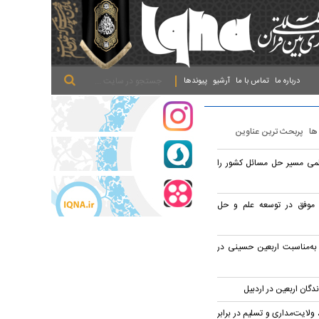
.
.
.
درباره ما
تماس با ما
آرشیو
پیوندها
 ها
پربحث ترین عناوین
می مسیر حل مسائل کشور را
 موفق در توسعه علم و حل
م قرآن به‌مناسبت اربعین حسینی در
دگان اربعین در اردبیل
ولایت‌مداری و تسلیم در برابر