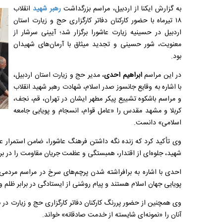
به گزارش ایکنا از اردبیل، مراسم بزرگداشت
رهبر شهید
انقلاب
۱۸ تیرماه با حضور کارکنان دفاتر کارگزاری حج و زیارت استان
اردبیل در حسینیه زیارت عاشورا برگزار شد؛ آیینی سرشار از
معنویت، شور حسینی و تجدید میثاق با آرمان‌های شهیدان
بود.
در این مراسم
ابراهیم احدی
، مدیر حج و زیارت استان اردبیل،
با اشاره به وقایع جانسوز صدر اسلام، شهادت رهبر شهید انقلاب
و مراسم باشکوه تشییع پیکر مطهر ایشان در تهران، قم، نجف،
کربلا و مشهد مقدس را «عامل قوام، انسجام و پویایی جامعه
اسلامی» دانست.
وی تأکید کرد که زنده نگه داشتن فرهنگ عاشورا، ضامن استمرار 
شهید، جلوه‌ای از اقتدار، همبستگی و عظمت جریان مقاومت را در ب
احدی با اشاره به برافراشته شدن پرچم‌های سرخ در مراسم مردمی
پویایی جهان اسلام هستند و پیام روشنی از ایستادگی در برابر ظلم و ا
وی همچنین از حضور پررنگ کارکنان دفاتر کارگزاری حج و زیارت در ب
آنان را «نمونه‌ای شایسته از خدمت صادقانه» خواند.