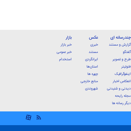
چندرسانه ای
عکس
بازار
گزارش و مستند
خبری
خبر بازار
گفتگو
مستند
خبر عمومی
طرح و تصویر
ایرانگردی
استخدام
فتوتیتر
استان‌ها
اینفوگرافیک
چهره ها
انعکاس اخبار
منابع خارجی
دیدنی و شنیدنی
شهروندی
مجله رایحه
دیگر رسانه ها