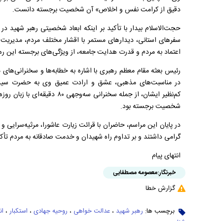
دقیق از کرامت نفس و اخلاص» آن شخصیت برجسته دانست.
حجت‌الاسلام بیدار با تأکید بر اینکه ابعاد شخصیتی رهبر شهید د
سفر‌های استانی، دیدار‌های مستمر با اقشار مختلف مردم، مدیر
اعتماد به مردم و قدرت هدایت جامعه، از ویژگی‌های برجسته این ره
رئیس بعثه مقام معظم رهبری با اشاره به خطابه‌ها و سخنرانی‌های م
در مناسبت‌های مذهبی، عشق و ارادت عمیق وی به حضرت سیدال
کم‌نظیر ایشان، از جمله سخنرانی س
شخصیت برجسته بود.
در پایان این مراسم، حاضران با قرائت زیارت عاشورا، مرثیه‌سرایی و 
گرامی داشتند و بر تداوم راه شهیدان و خدمت صادقانه به مردم تأکی
انتهای پیام
خبرنگار:
معصومه مصطفایی
گزارش خطا
برچسب ها:
رهبر شهید
،
عدالت خواهی
،
روحیه جهادی
،
استکبار
،
ان