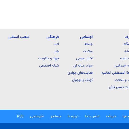
رف
اجتماعی
فرهنگی
شعب استانی
گاه
جامعه
ادب
شه
سلامت
هنر
 علمیه
اخبار عمومی
جهاد و مقاومت
 اجتماعی
سواد رسانه ای
شبکه اجتماعی
ة المصطفی العالمیه
فعالیت‌های جهادی
 و مجلات
کودک و نوجوان
ت تفسیر قرآن
 هوا
خبرنامه
تماس با ما
درباره ما
جستجو
نظرسنجی
RSS