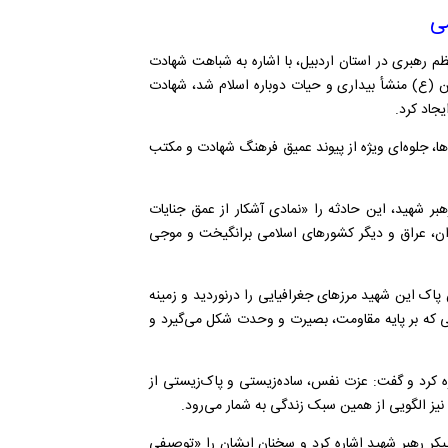
ی
 رهبری در استان اردبیل، با اشاره به شباهت شهادت
سین (ع) منشأ بیداری و حیات دوباره اسلام شد، شهادت
جاد کرد.
ها، جلوه‌ای ویژه از پیوند عمیق فرهنگ شهادت و مکتب
 معظم رهبری با اشاره به شهادت فرزند ۱۴ ماهه رهبر شهید، این حادثه را «نمادی آشکار از عمق جنایات
ن، عراق و دیگر کشور‌های اسلامی برانگیخت و موجی
پاک این شهید مرز‌های جغرافیایی را درنوردید و زمینه
 که بر پایه مقاومت، بصیرت و وحدت شکل می‌گیرد و
ره کرد و گفت: عزت نفس، ساده‌زیستی و پاک‌زیستی از
یز الگویی از همین سبک زندگی به شمار می‌رود.
پیکر رهبر شهید اشاره کرد و سخنان ایشان را «توصیفی