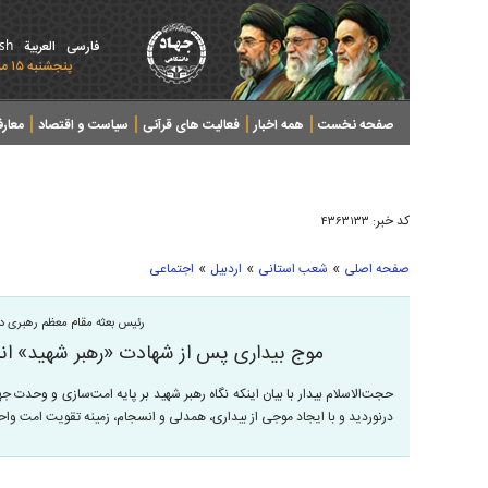
ish
فارسی
العربیة
پنجشنبه ۱۵ مرداد ۱۴۰۵ - 2026 August 06
صفحه نخست
همه اخبار
فعالیت های قرآنی
سیاست و اقتصاد
معار
کد خبر:
۴۳۶۳۱۳۳
»
»
»
صفحه اصلی
شعب استانی
اردبیل
اجتماعی
رئیس بعثه مقام معظم رهبری در 
موج بیداری پس از شهادت «رهبر شهید» انس
حجت‌الاسلام بیدار با بیان اینکه نگاه رهبر شهید بر پایه امت‌سازی و وحدت جه
درنوردید و با ایجاد موجی از بیداری، همدلی و انسجام، زمینه تقویت امت وا