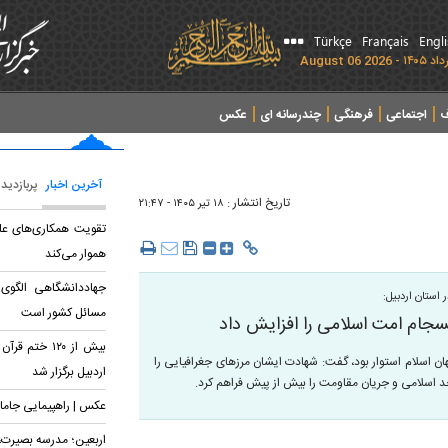
Türkçe
Français
Engl
ف
اجتماعی
فرهنگی
چندرسانه ای
عکس
آخرین اخبار
پربازدید
تاریخ انتشار :
۱۸ تير ۱۴۰۵ - ۲۱:۴۷
تقویت همکاری‌های عل
هموار می‌کند
جهاددانشگاهی الگوی
استان اردبیل:
مسائل کشور است
جام امت اسلامی را افزایش داد
بیش از ۱۲۰ خت
ان اسلام استوار بود، گفت: شهادت ایشان مرز‌های جغرافیایی را
اردبیل برگزار شد
حد اسلامی و جریان مقاومت را بیش از پیش فراهم کرد.
عکس | راهپیمایی جامان
اربعین؛ مدرسه بصیرت، 