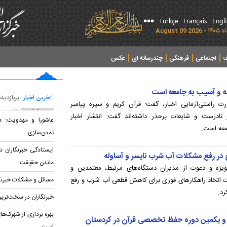
Türkçe
Français
Engl
ف
اجتماعی
فرهنگی
چندرسانه ای
عکس
فتنه و آسیب به جامعه است
آخرین اخبار
پربازدید
ت راستی‌آزمایی اخبار، گفت: قرآن کریم و سیره پیامبر
پربحث ترین عناوین
 نادرست و شایعات برحذر داشته‌اند گفت: انتشار اخبار
عاشورا و مهدویت؛ د
امعه است.
تمدن‌سازی
ایستادگی خبرنگاران د
ع در رفع مشکلات آب شرب نایسر و آساوله
ماندن حقیقت
ویژه و دعوت از مدیران دستگاه‌های مرتبط، معتمدین و
ورت اتخاذ راهکارهای فوری برای کاهش قطعی آب شرب و رفع
مسائل و مشکلات خبرنگ
رد.
خبرنگاران در سخت‌ترین
بهره برداری از شهرک‌ه
ت و یکمین دوره حفظ تخصصی قرآن در کردستان