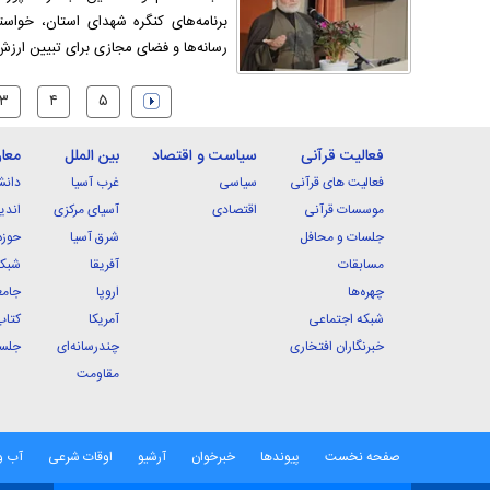
برنامه‌های کنگره شهدای استان، خواست
رسانه‌ها و فضای مجازی برای تبیین ارز
۳
۴
۵
فعالیت قرآنی
سیاست و اقتصاد
بین الملل
معا
فعالیت های قرآنی
سیاسی
غرب آسیا
دانش
موسسات قرآنی
اقتصادی
آسیای مرکزی
اندی
جلسات و محافل
شرق آسیا
حوزه
مسابقات
آفریقا
شبکه
چهره‌ها
اروپا
جامع
شبکه اجتماعی
آمریکا
کتاب
خبرنگاران افتخاری
چندرسانه‌ای
جلسا
مقاومت
صفحه نخست
پیوندها
خبرخوان
آرشیو
اوقات شرعی
آب و