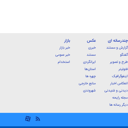
چندرسانه ای
عکس
بازار
گزارش و مستند
خبری
خبر بازار
گفتگو
مستند
خبر عمومی
طرح و تصویر
ایرانگردی
استخدام
فتوتیتر
استان‌ها
اینفوگرافیک
چهره ها
انعکاس اخبار
منابع خارجی
دیدنی و شنیدنی
شهروندی
مجله رایحه
دیگر رسانه ها