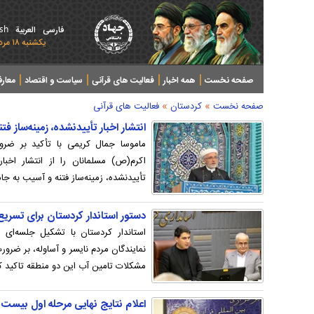
ish
فارسی
العربیة
يکشنبه ۱۸ مرداد ۱۴۰۵ - 2026 August 09
صفحه نخست
همه اخبار
فعالیت های قرآنی
سیاست و اقتصاد
معار
»
»
صفحه نخست
کردستان
فعالیت های قرآنی
انتشار اخبار تأییدنشده، زمینه‌ساز 
ماموسا جمال کریمی با تأکید بر ضرور
اکرم(ص) مسلمانان را از انتشار اخبار
تأییدنشده، زمینه‌ساز فتنه و آسیب به ج
دستور استاندار کردستان برای تسری
استاندار کردستان با تشکیل جلسه‌ای 
نمایندگان مردم نایسر و آساوله، بر ضر
مشکلات تامین آب این دو منطقه تاکید ک
اعلام نتایج نهایی مرحله اول بیس