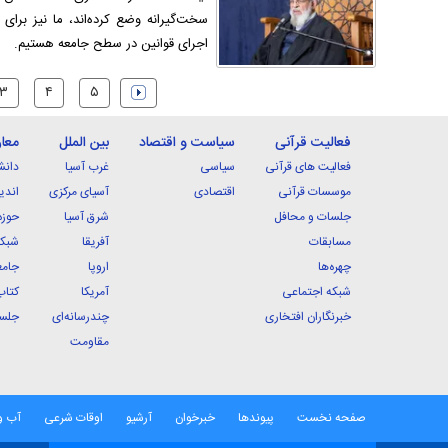
سخت‌گیرانه وضع کرده‌اند، ما نیز برا
اجرای قوانین در سطح جامعه هستیم.
۳
۴
۵
فعالیت قرآنی
سیاست و اقتصاد
بین الملل
معا
فعالیت های قرآنی
سیاسی
غرب آسیا
دانش
موسسات قرآنی
اقتصادی
آسیای مرکزی
اندی
جلسات و محافل
شرق آسیا
حوزه
مسابقات
آفریقا
شبکه
چهره‌ها
اروپا
جامع
شبکه اجتماعی
آمریکا
کتاب
خبرنگاران افتخاری
چندرسانه‌ای
جلسا
مقاومت
صفحه نخست
پیوندها
خبرخوان
آرشیو
اوقات شرعی
آب و