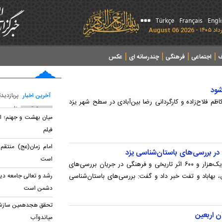
Türkçe
Français
Engl
ف
اجتماعی
فرهنگی
چندرسانه ای
عکس
شود
آخرین اخبار
پربازدید
ظم فلاح‌زاده و کارگردانی رضا بین‌آبادی در سطح شهر یزد
پربحث ترین عناوین
میان بهشت و جهنم؛ ان
فیلم
امام زمان(عج) منتق
است
محمدرضا فلاحتی از شناسایی دست‌کم یک‌هزار و ۶۰۰ اثر تاریخی و فرهنگی در جریان بررسی‌های
، بهاباد و تفت خبر داد و گفت: بررسی‌های باستان‌شناسی
رشد و تعالی جامعه دین
دشمن است
تحقق هجدهمین سازش ق
ن اربعین
میاندوآب