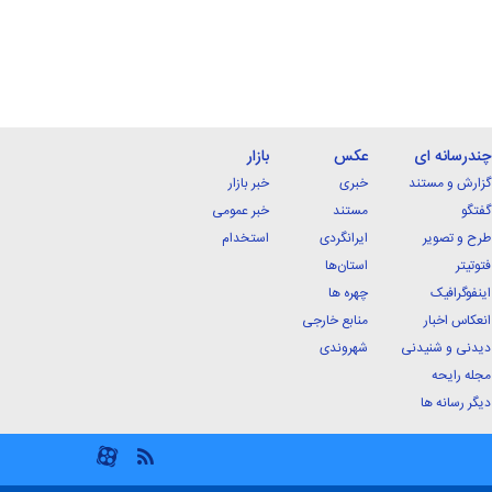
چندرسانه ای
عکس
بازار
گزارش و مستند
خبری
خبر بازار
گفتگو
مستند
خبر عمومی
طرح و تصویر
ایرانگردی
استخدام
فتوتیتر
استان‌ها
اینفوگرافیک
چهره ها
انعکاس اخبار
منابع خارجی
دیدنی و شنیدنی
شهروندی
مجله رایحه
دیگر رسانه ها