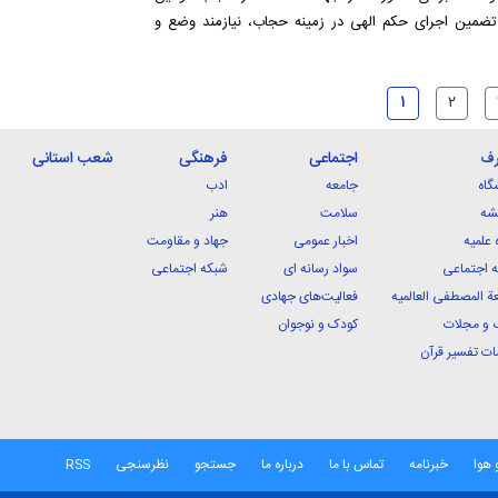
ی تضمین اجرای حکم الهی در زمینه حجاب، نیازمند وضع و
۱
۲
رف
اجتماعی
فرهنگی
شعب استانی
گاه
جامعه
ادب
شه
سلامت
هنر
 علمیه
اخبار عمومی
جهاد و مقاومت
 اجتماعی
سواد رسانه ای
شبکه اجتماعی
ة المصطفی العالمیه
فعالیت‌های جهادی
 و مجلات
کودک و نوجوان
ت تفسیر قرآن
 هوا
خبرنامه
تماس با ما
درباره ما
جستجو
نظرسنجی
RSS