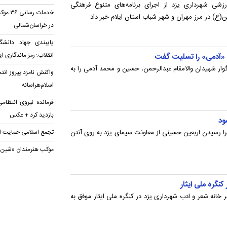
شی شهرداری یزد از اجرای برنامه‌های متنوع فرهنگی
خدمات 
ین(ع) در مرز مهران و شهر شباب استان ایلام خبر داد.
در خراسان‌شمالی
پایبندی جهاد دانشگ
انقلاب؛ رمز ماندگاری ای
«آدمی» را تسلیت گفت
وار شهیدان والامقام عبدالرحمن، حسین و محمد آدمی را به
واکنش نامزد پیروز انت
اسلام‌هراسانه
فرمانده نیروی انتظامی
بازدید کرد + عکس
شود
را رسیدن اربعین حسینی از معاونت سیمای یزد به روی آنتن
تجمع اسلامی حمایت از خ
موکب هنرمندان «شین» 
کنگره ملی ایثار
 خانه شعر و‌ ادب شهرداری یزد در کنگره ملی ایثار موفق به