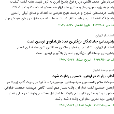
سردار علی محمد نائینی درباره نوع پاسخ ایران به ترور شهید هنیه گفت: کیفیت
پاسخ به رژیم صهیونیستی، سناریوها و ابزار هم ممکن است، متفاوت از گذشته
باشد. فرماندهان شجاع و خردمند هیچ تعرضی به اهداف و منافع ایران را بدون
پاسخ نگذاشته اند. پس باید منتظر ضربات حساب شده و دقیق در زمان خودش بود.
کد خبر: ۴۲۳۲۸۰۵ تاریخ انتشار : ۱۴۰۳/۰۵/۳۰
استاندار تهران:
راهپیمایی جاماندگان بزرگترین نماد بازیادآوری اربعین است
استاندار تهران با تاکید بر پوشش رسانه‌ای حداکثری آئین جاماندگان گفت:
راهپیمایی جاماندگان بزرگترین نماد باز یادآوری اربعین است.
کد خبر: ۴۲۳۲۶۱۶ تاریخ انتشار : ۱۴۰۳/۰۵/۲۹
امام جمعه اهواز:
آداب زیارت در اربعین حسینی رعایت شود
حجت‌الاسلام والمسلمین سیدعبدالنبی موسوی‌فرد با تأکید بر رعایت آداب زیارت در
اربعین حسینی گفت: نماز اول وقت بسیار مهم است؛ گاهی می‌بینیم جمعیت فراوانی
حضور دارند و صدای اذان را می‌شوند اما نماز اول وقت نمی‌خوانند در حالی که در
اربعین باید تمرین نماز اول وقت داشته باشند.
کد خبر: ۴۲۳۲۰۴۰ تاریخ انتشار : ۱۴۰۳/۰۵/۲۶