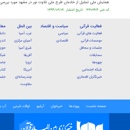
همایش ملی تجلیل از خادمان طرح ملی تلاوت نور در مشهد مورد بررسی 
کد خبر: ۳۳۰۸۹۱۴ تاریخ انتشار : ۱۳۹۴/۰۳/۰۹
فعالیت قرآنی
سیاست و اقتصاد
بین الملل
معا
فعالیت های قرآنی
سیاسی
غرب آسیا
دانش
موسسات قرآنی
اقتصادی
آسیای مرکزی
اندی
جلسات و محافل
شرق آسیا
حوزه
مسابقات
آفریقا
شبکه
چهره‌ها
اروپا
جامع
شبکه اجتماعی
آمریکا
کتاب
خبرنگاران افتخاری
چندرسانه‌ای
جلسا
مقاومت
صفحه نخست
پیوندها
خبرخوان
آرشیو
اوقات شرعی
آب و