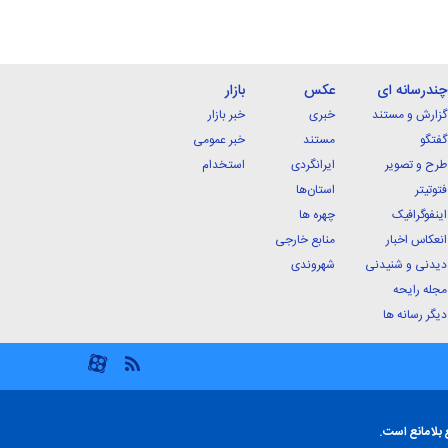
چندرسانه ای
عکس
بازار
گزارش و مستند
خبری
خبر بازار
گفتگو
مستند
خبر عمومی
طرح و تصویر
ایرانگردی
استخدام
فتوتیتر
استان‌ها
اینفوگرافیک
چهره ها
انعکاس اخبار
منابع خارجی
دیدنی و شنیدنی
شهروندی
مجله رایحه
دیگر رسانه ها
 بلامانع است.