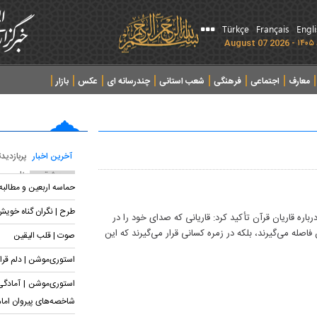
Türkçe
Français
Engl
معارف
اجتماعی
فرهنگی
شعب استانی
چندرسانه ای
عکس
بازار
آخرین اخبار
پربازدید
پربحث ترین عناوین
حماسه اربعین و مطالب
طرح | نگران گناه خوی
باره قاریان قرآن تأکید کرد: قاریانی که صدای خود را در
اصله می‌گیرند، بلکه در زمره کسانی قرار می‌گیرند که این
صوت | قلب الیقین
استوری‌موشن | دلم قرار
استوری‌موشن | آمادگی 
شاخصه‌های پیروان اما