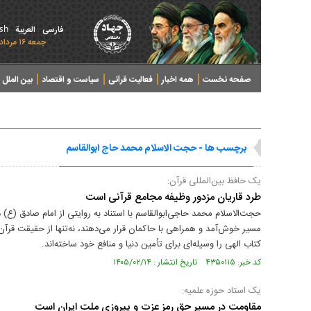
ish
فارسی
العربیة
جمعه ۱۶ مرداد ۱۴۰۵ - 2026 August 07
صفحه نخست
همه اخبار
فعالیت قرآنی
سیاست و اقتصاد
بین الملل
پرونده های خبری
برچسب ها - حجت الاسلام محمد حاج ابوالقاسم
یک حافظ بین‌المللی قرآن:
طرد قاریان مزدور وظیفه مجامع قرآنی است
حجت‌الاسلام محمد حاجی‌ابوالقاسم با استناد به روایتی از امام صادق (ع) در
مسیر خوش‌آمد و همراهی با حاکمان قرار می‌دهند، نه‌تنها از حقیقت قرآن ف
کتاب الهی را وسیله‌ای برای تأمین دنیا و منافع خود ساخته‌اند.
کد خبر: ۴۳۵۰۱۱۵ تاریخ انتشار : ۱۴۰۵/۰۲/۱۴
یک استاد حوزه علمیه:
مقاومت در مسیر حق رمز عزت و پیروزی ملت ایران است