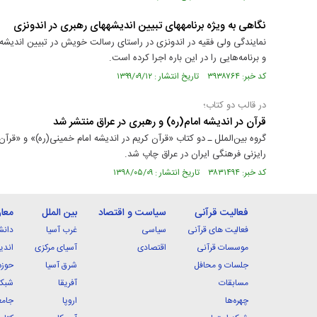
نگاهی به ویژه برنامه‎های تبیین اندیشه‎های رهبری در اندونزی
نمایندگی ولی فقیه در اندونزی در راستای رسالت خویش در تبیین اندیشه‌
و برنامه‌هایی را در این باره اجرا کرده است.
کد خبر: ۳۹۳۸۷۶۴ تاریخ انتشار : ۱۳۹۹/۰۹/۱۲
در قالب دو کتاب؛
قرآن در اندیشه امام(ره) و رهبری در عراق منتشر شد
گروه بین‌الملل ـ دو کتاب «قرآن کریم در اندیشه امام خمینی(ره)» و «قرآن
رایزنی فرهنگی ایران در عراق چاپ شد.
کد خبر: ۳۸۳۱۴۹۴ تاریخ انتشار : ۱۳۹۸/۰۵/۰۹
فعالیت قرآنی
سیاست و اقتصاد
بین الملل
معا
فعالیت های قرآنی
سیاسی
غرب آسیا
دانش
موسسات قرآنی
اقتصادی
آسیای مرکزی
اندی
جلسات و محافل
شرق آسیا
حوزه
مسابقات
آفریقا
شبکه
چهره‌ها
اروپا
جامع