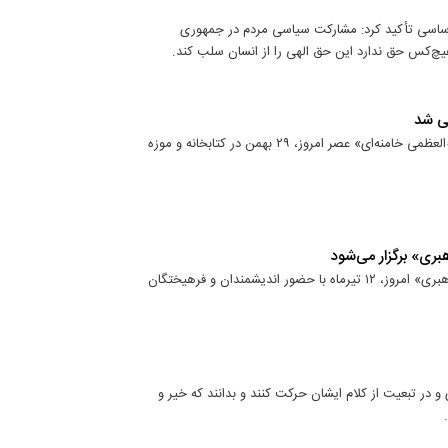
اساسی تأکید کرد: مشارکت سیاسی مردم در جمهوری
هیچ‌کس حق ندارد این حق الهی را از انسان سلب کند.
یی شد
مراسم رونمایی از کتاب «درآمدی بر هویت ملی در اندیشه حضرت آیت‌الله‌العظمی خامنه‌ای» عصر امروز، ۲۹ بهمن در کتابخانه و موزه
بری» برگزار می‌شود
سومین کنفرانس بین‌المللی «حقوق بشر آمریکایی از دیدگاه مقام معظم رهبری» امروز، ۱۲ تیرماه با حضور اندیشمندان و فرهیختگان
و در تبعیت از کلام ایشان حرکت کنند و بدانند که خیر و