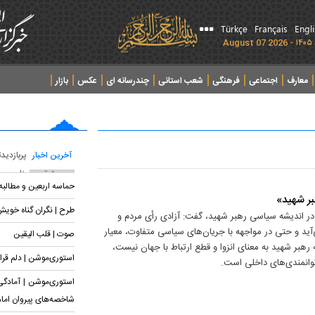
Türkçe
Français
Engl
معارف
اجتماعی
فرهنگی
شعب استانی
چندرسانه ای
عکس
بازار
آخرین اخبار
پربازدید
پربحث ترین عناوین
حماسه اربعین و مطالب
بر شهید»
طرح | نگران گناه خوی
ل در اندیشه سیاسی رهبر شهید، گفت: آزادی رأی مردم و
ی‌آید و حتی در مواجهه با جریان‌های سیاسی متفاوت، معیار
صوت | قلب الیقین
رهبر شهید به معنای انزوا و قطع ارتباط با جهان نیست،
استوری‌موشن | دلم قرار
وانمندی‌های داخلی است.
استوری‌موشن | آمادگی 
شاخصه‌های پیروان اما