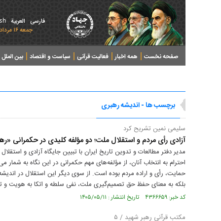
ish
فارسی
العربیة
جمعه ۱۶ مرداد ۱۴۰۵ - 2026 August 07
صفحه نخست
همه اخبار
فعالیت قرآنی
سیاست و اقتصاد
بین الملل
پرونده های خبری
برچسب ها - اندیشه رهبری
سلیمی نمین تشریح کرد
آزادی رأی مردم و استقلال ملت؛ دو مؤلفه کلیدی در حکمرانی «ره
مدیر دفتر مطالعات و تدوین تاریخ ایران با تبیین جایگاه آزادی و استقلا
احترام به انتخاب آنان، از مؤلفه‌های مهم حکمرانی در این نگاه به شمار م
حمایت، رأی و اراده مردم بوده است. از سوی دیگر این استقلال در اندیشه 
بلکه به معنای حفظ حق تصمیم‌گیری ملت، نفی سلطه و اتکا به هویت و ت
کد خبر: ۴۳۶۶۶۵۹ تاریخ انتشار : ۱۴۰۵/۰۵/۱۱
مکتب قرآنی رهبر شهید / ۵