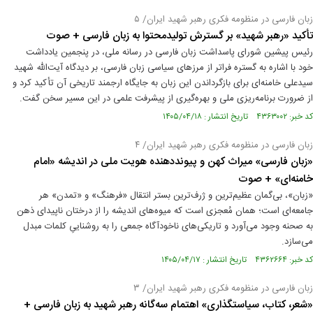
زبان فارسی در منظومه فکری رهبر شهید ایران/ ۵
تأکید «رهبر شهید» بر گسترش تولیدمحتوا به زبان فارسی + صوت
رئیس پیشین شورای پاسداشت زبان فارسی در رسانه ملی، در پنجمین یادداشت
خود با اشاره به گستره فراتر از مرزهای سیاسی زبان فارسی، بر دیدگاه آیت‌الله شهید
سیدعلی خامنه‌ای برای بازگرداندن این زبان به جایگاه ارجمند تاریخی آن تأکید کرد و
از ضرورت برنامه‌ریزی ملی و بهره‌گیری از پیشرفت علمی در این مسیر سخن گفت.
کد خبر: ۴۳۶۳۰۰۲ تاریخ انتشار : ۱۴۰۵/۰۴/۱۸
زبان فارسی در منظومه فکری رهبر شهید ایران/ ۴
«زبان فارسی» میراث کهن و پیونددهنده هویت ملی در اندیشه «امام
خامنه‌ای» + صوت
«زبان»، بی‌گمان عظیم‌ترین و ژرف‌ترین بستر انتقال «فرهنگ» و «تمدن» هر
جامعه‌ای است؛ همان مُعجزی است که میوه‌های اندیشه را از درختان ناپیدای ذهن
به صحنه وجود می‌آورد و تاریکی‌های ناخودآگاه جمعی را به روشناییِ کلمات مبدل
می‌سازد.
کد خبر: ۴۳۶۲۶۶۴ تاریخ انتشار : ۱۴۰۵/۰۴/۱۷
زبان فارسی در منظومه فکری رهبر شهید ایران/ ۳
«شعر، کتاب، سیاستگذاری» اهتمام سه‌گانه رهبر شهید به زبان فارسی +