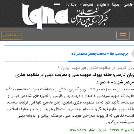
Türkçe
Français
English
فارسی
العربیة
نسخه اصلی
Toggle
navigation
برچسب ها - محمدجعفر محمدزاده
زبان فارسی در منظومه فکری رهبر شهید ایران/ ۶
زبان فارسی؛ حلقه پیوند هویت ملی و معرفت دینی در منظومه فکری
«رهبر شهید» + صوت
محمدجعفر محمدزاده در ششمین و آخرین بخش از یادداشت خود با مقایسه دیدگاه
«آیت‌الله شهید سیدعلی خامنه‌ای» درباره زبان فارسی با نظریه‌های شاخص «زبان و
هویت»، تأکید کرد که در منظومه فکری ایشان، زبان فارسی تنها ابزار ارتباط نیست،
بلکه بنیان تداوم فرهنگی، انسجام اجتماعی، استقلال هویتی و حامل معارف اسلامی
است؛ نگاهی که از پیوند هم‌زمان هویت ملی، فرهنگ ایرانی و اندیشه دینی
سرچشمه می‌گیرد.
کد خبر: ۴۳۶۳۰۱۳ تاریخ انتشار : ۱۴۰۵/۰۴/۲۰