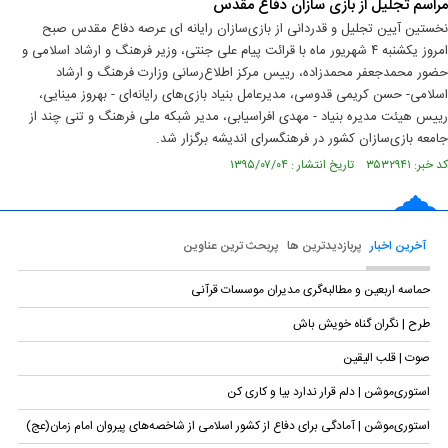
مراسم تجلیل از بازی سازان دفاع مقدس
نخستین آیین تجلیل و قدردانی از بازی‌سازان رایانه ای عرصه دفاع مقدس صبح
امروز یکشنبه ۴ شهریور ماه با قرائت پیام علی جنتی، وزیر فرهنگ و ارشاد اسلامی و
حضور محمدجعفر محمدزاده، رییس مرکز اطلاع‌رسانی وزارت فرهنگ و ارشاد
اسلامی- حسن کریمی قدوسی، مدیرعامل بنیاد بازی‌های رایانه‌ای - بهروز مینایی،
رییس هیئت مدیره بنیاد - مهدی افراسیابی، مدیر شبکه ملی فرهنگ و تنی چند از
جامعه بازی‌سازان کشور در فرهنگسرای اندیشه برگزار شد.
کد خبر: ۳۵۳۲۹۴۱ تاریخ انتشار : ۱۳۹۵/۰۷/۰۴
آخرین اخبار
پربازدیدترین ها
پربحث ترین عناوین
حماسه اربعین و مطالبه‌گری مدیران موسسات قرآنی
طرح | نگران گناه خویش باش
صوت | قلب الیقین
استوری‌موشن | دلم قرار ندارد بیا و کاری کن
استوری‌موشن | آمادگی برای دفاع از کشور اسلامی از شاخصه‌های پیروان امام زمان(عج)