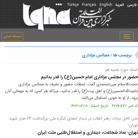
Türkçe
Français
English
فارسی
العربیة
نسخه اصلی
Toggle
navigation
برچسب ها - مجالس عزاداری
استاد حوزه علمیه قم:
حضور در مجلس عزاداری امام حسین(ع) را قدر بدانیم
حجت‌الاسلام میرزامحمدی گفت: لحظات حضور و تشرف به مجالس عزاداری
اباعبدالله‌الحسین(ع) و اهل بیت(ع) را قدر بدانید، چراکه هر کسی که به مهمانی آنان
برود، از او به خوبی استقبال می‌کنند.
کد خبر: ۴۲۲۵۵۴۲ تاریخ انتشار : ۱۴۰۳/۰۴/۱۸
متن کامل بیانات رهبر انقلاب در دیدار اعضای کنگره ملی بزرگداشت ۲۴ هزار شهید
تهران؛
تهران؛ نماد شجاعت، دینداری و استقلال‌‌طلبی ملت ایران