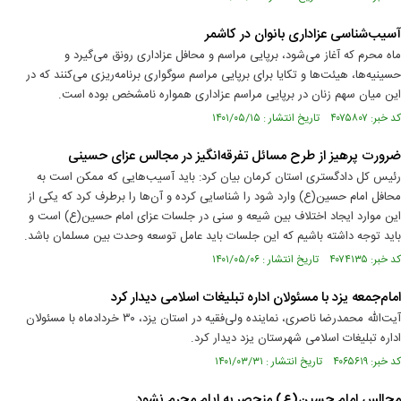
آسيب‌شناسی عزاداری بانوان در كاشمر
ماه محرم كه آغاز می‌شود، برپايی مراسم و محافل عزادار‌ی رونق می‌گيرد و
حسينيه‌ها، هيئت‌ها و تكايا برای برپايی مراسم سوگواری برنامه‌ريزی می‌كنند که در
اين ميان سهم زنان در برپايی مراسم عزاداری همواره نامشخص بوده است.
کد خبر: ۴۰۷۵۸۰۷ تاریخ انتشار : ۱۴۰۱/۰۵/۱۵
ضرورت پرهیز از طرح مسائل تفرقه‌انگیز در مجالس عزای حسینی
رئیس کل دادگستری استان کرمان بیان کرد: باید آسیب‌هایی که ممکن است به
محافل امام حسین‌(ع) وارد شود را شناسایی کرده و آن‌ها را برطرف کرد که یکی از
این موارد ایجاد اختلاف بین شیعه و سنی در جلسات عزای امام حسین(ع) است و
باید توجه داشته باشیم که این جلسات باید عامل توسعه وحدت بین مسلمان باشد.
کد خبر: ۴۰۷۴۱۳۵ تاریخ انتشار : ۱۴۰۱/۰۵/۰۶
امام‌جمعه یزد با مسئولان اداره تبلیغات اسلامی دیدار کرد
آیت‌الله محمدرضا ناصری، نماینده ولی‌فقیه در استان یزد، ۳۰ خردادماه با مسئولان
اداره تبلیغات اسلامی شهرستان یزد دیدار کرد.
کد خبر: ۴۰۶۵۶۱۹ تاریخ انتشار : ۱۴۰۱/۰۳/۳۱
مجالس امام حسین(ع) منحصر به ایام محرم نشود