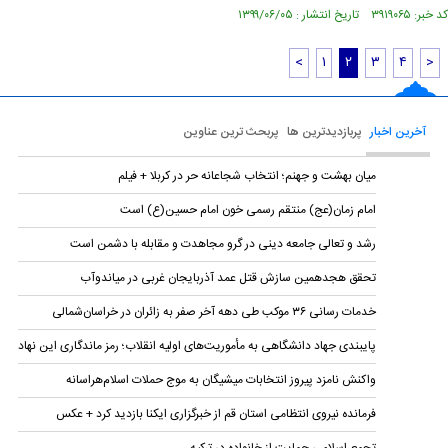
کد خبر: ۳۹۱۹۰۶۵ تاریخ انتشار : ۱۳۹۹/۰۶/۰۵
<
۱
۲
۳
۴
>
آخرین اخبار
پربازدیدترین ها
پربحث ترین عناوین
میان بهشت و جهنم؛ انتخاب شجاعانه حر در کربلا + فیلم
امام زمان(عج) منتقم رسمی خون امام حسین(ع) است
رشد و تعالی جامعه دینی در گرو مجاهدت و مقابله با دشمن است
تحقق هجدهمین سازش قتل عمد آذربایجان غربی در میاندوآب
خدمات رسانی ۳۶ موکب طی دهه آخر صفر به زائران در خراسان‌شمالی
پایبندی جهاد دانشگاهی به مأموریت‌های اولیه انقلاب؛ رمز ماندگاری این نهاد
واکنش نامزد پیروز انتخابات میشیگان به موج حملات اسلام‌هراسانه
فرمانده نیروی انتظامی استان قم از خبرگزاری ایکنا بازدید کرد + عکس