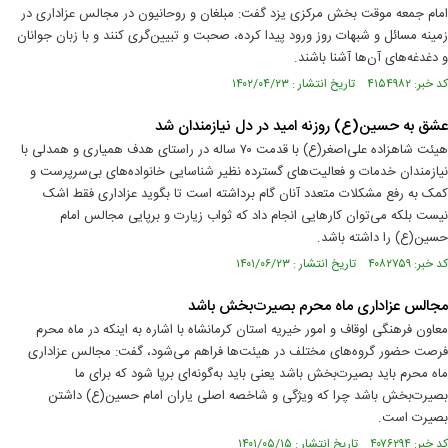
امام جمعه موقت بخش مرکزی یزد گفت: مبلغان و روحانیون در مجالس عزاداری در
زمینه مسائل و شبهات روز ورود پیدا کرده، صحبت و تبیین‌گری کنند و با زبان جوانان
و دغدغه‌های آن‌ها آشنا باشند.
کد خبر: ۴۱۵۴۹۸۲ تاریخ انتشار : ۱۴۰۲/۰۴/۲۳
عشق به حسین(ع) روزنه امید در دل نیازمندان شد
هیئت شاهزاده علی‌اصغر(ع) با قدمت ۷۰ ساله در راستای هدف همیاری و همدلی با
نیازمندان خدمات و فعالیت‌های گسترده نظیر شناسایی خانواده‌های بی‌سرپرست و
کمک به رفع مشکلات متعدد آنان گام برداشته است تا بگوید عزاداری فقط اشک
نیست بلکه می‌توان کارهایی انجام داد که ثواب زیارت و برپایی مجالس امام
حسین(ع) را داشته باشد.
کد خبر: ۴۰۸۲۷۵۹ تاریخ انتشار : ۱۴۰۱/۰۶/۲۳
مجالس عزاداری ماه محرم بصیرت‌بخش باشد
معاون فرهنگی اوقاف و امور خیریه استان کرمانشاه با اشاره به اینکه در ماه محرم
فرصت حضور گروه‌های مختلف در هیئت‌ها فراهم می‌شود، گفت: مجالس عزاداری
ماه محرم باید بصیرت‌بخش باشد یعنی باید به‌گونه‌ای برپا شود که برای ما
بصیرت‌بخش باشد چرا که ویژگی و شاخصه اصلی یاران امام حسین(ع) داشتن
بصیرت است.
کد خبر: ۴۰۷۶۲۹۴ تاریخ انتشار : ۱۴۰۱/۰۵/۱۵