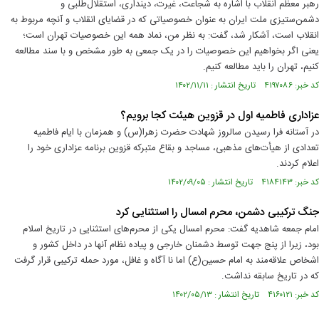
رهبر معظم انقلاب با اشاره به شجاعت، غیرت، دینداری، استقلال‌طلبی و
دشمن‌ستیزی ملت ایران به عنوان خصوصیاتی که در قضایای انقلاب و آنچه مربوط به
انقلاب است، آشکار شد، گفت: به نظر من، نماد همه این خصوصیات تهران است؛
یعنی اگر بخواهیم این خصوصیات را در یک جمعی به طور مشخص و با سند مطالعه
کنیم، تهران را باید مطالعه کنیم.
کد خبر: ۴۱۹۷۰۸۶ تاریخ انتشار : ۱۴۰۲/۱۱/۱۱
عزاداری فاطمیه اول در قزوین هیئت کجا برویم؟
در آستانه فرا رسیدن سالروز شهادت حضرت زهرا(س) و همزمان با ایام فاطمیه
تعدادی از هیأت‌های مذهبی، مساجد و بقاع متبرکه قزوین برنامه عزاداری خود را
اعلام کردند.
کد خبر: ۴۱۸۴۱۴۳ تاریخ انتشار : ۱۴۰۲/۰۹/۰۵
جنگ ترکیبی دشمن، محرم امسال را استثنایی کرد
امام جمعه شاهدیه گفت: محرم امسال یکی از محرم‌های استثنایی در تاریخ اسلام
بود، زیرا از پنج جهت توسط دشمنان خارجی و پیاده نظام آنها در داخل کشور و
اشخاص علاقه‌مند به امام حسین(ع) اما نا آگاه و غافل، مورد حمله ترکیبی قرار گرفت
که در تاریخ سابقه نداشت.
کد خبر: ۴۱۶۰۱۲۱ تاریخ انتشار : ۱۴۰۲/۰۵/۱۳