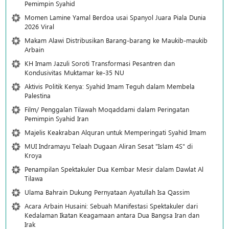
Pemimpin Syahid
Momen Lamine Yamal Berdoa usai Spanyol Juara Piala Dunia
2026 Viral
Makam Alawi Distribusikan Barang-barang ke Maukib-maukib
Arbain
KH Imam Jazuli Soroti Transformasi Pesantren dan
Kondusivitas Muktamar ke-35 NU
Aktivis Politik Kenya: Syahid Imam Teguh dalam Membela
Palestina
Film/ Penggalan Tilawah Moqaddami dalam Peringatan
Pemimpin Syahid Iran
Majelis Keakraban Alquran untuk Memperingati Syahid Imam
MUI Indramayu Telaah Dugaan Aliran Sesat "Islam 4S" di
Kroya
Penampilan Spektakuler Dua Kembar Mesir dalam Dawlat Al
Tilawa
Ulama Bahrain Dukung Pernyataan Ayatullah Isa Qassim
Acara Arbain Husaini: Sebuah Manifestasi Spektakuler dari
Kedalaman Ikatan Keagamaan antara Dua Bangsa Iran dan
Irak