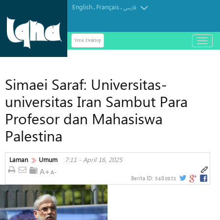
English
Français
.
.
فارسی
Versi Desktop
باز
و
بسته
کردن
Simaei Saraf: Universitas-
منو
universitas Iran Sambut Para
Profesor dan Mahasiswa
Palestina
Laman
Umum
7:11 - April 16, 2025
3481921
Berita ID: