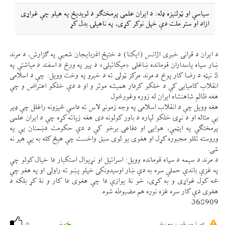
سياسې او ټولنيزه ډله: د ايران علمی پرمختګو د لويدیځ په هيلو چې غواړی
ازاد او ستر ملت دې خپل نوكر كړی، په ناهيلۍ بدل كړ
د ايران د قرانی خبری اژانس (ايكنا) د ختیځ اذربايجان شعبې په ګزارش، د مرند
ښار سپاه پاسداران قومانده ښاغلی «ميكائيلی» د پير په ورځ د اسفند د مياشتې په
5 نیټه د رضا كار پوځ د مرند مركز ټولی ته د خبرو په وخت وويل: چې د اسلامی
انقلاب كاميابی كې د خلكو كردار هميشه موثر و او د دې خلكو اعتراض و چې
هغه ظالم شاهنشاه ايران له زوره وغورځول
هغه وويل چې د انقلاب اسلامی په وجه زمونږ لاس ته داسې څيزونه راغلل چې ډير
بې مثاله او د نړۍ خلكو لپاره د باور كولونه دی هغه زياته كړه چې د ايران علمی
پرمختګې په ایټمې، هوايی او دفاعی برخو كې د دې حكومت دښمنان یې په
وروسته تللو مجبوره كړل او هغوی يو لوی سبق واخست چې هیڅ كله به یې هير نه
شی.
د مرند د سيمه د سپاه قومانده وويل: اسرائيل او نړيوال استكبار دا خيال كولو چې
په غزې باندې حملې سره به دې ښار اوسيدونكی خپلو پښو ته راولی او په هغو چې
څه كول غواړی و به كړی، خو نۀ يوازې دا چې هغوی دا كار و نۀ كړ بلكه د
هغوی دې كار سره غزه نوره هم مضبوطه شوه.
368909
خوښ
خرابی کی رپورٹ
0