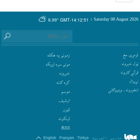
GMT-14:12:51
Saturday 08 August 2026
؛
8.99°
لومړۍ مخ
زمونږ په هکله
ټول خبرونه
مونږ سره اړيکه
قرآني کارونه
‫خبرونه
نړيوال
کره کتنه
انځورونه ـ ویډیوګانې
موسم
ارشيف
لټون
لينکونه
RSS
.
.
.
.
فارسی
العربیة
Türkçe
Français
English