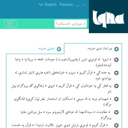
.
.
فارسی
Français
English
د مېزپاسى (ډیسټاپ)
باز
و
بسته
کردن
منو
ډير لیدل شوي خبرونه
اخیرني خبرونه
د اروپا له لومړي شین (چاپېریال‌دوست) جومات څخه د بریتانیا د پاچا
لیدنه(فیلم)
په جده کې د قرآن کریم د سورو د خوشخطئ نادره هنري تابلو نندارې ته
وړاندې شوه
په قطر کې په جوماتونو کې د قرآن کریم د اوړي د زده‌کړې ګډ پروګرام پیل
شو
د شهیدانو وینه به له سیمې د استکبار او استعمار ټغر ټول کړي(ځانګړی
مرکه)
د مقاومت د سیدالشهدا له عبادي لارښوونو سره د سل ورځنئ ملتیا
پروګرام
د قرآن کریم د لومړي ترتیل شوي غږیز تلاوت ثبتیدا؛ د قرآن په خدمت