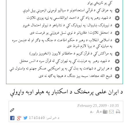
کې یو تاریخي پړاو
په عراق کې د قرآني استعدادونو د سیالیو لومړنۍ ازموینې پیل شوې
د شهید رهبر په یاد کې د احمد ابوالقاسمي په زړه پورې تلاؤت
د نیویارک ښاروال: په نیویارک کې د نتانیاهو د نیولو احتمال څېړو
د ؛محفل تلاؤت؛ دقاریانو د نوي نسل دروزنې یو فرصت دی
د اسلامی انقلاب د رهبر د حکم اطاعت د جنګ په ډګر او له دښمن سره
په مبارزه کې د بریا لازم شرط دی
په مراکش کې د قرآن کریم د حافظانو لاریون (انځوریز راپور)
د شهید رهبر په درنښت کې په تهران کې له قرآن سره د انس محفل
د هر ایرانی د شهادت په بدل کې به یو امریکایي عسکر جهنم ته واستول شي
ذبیح الله مجاهد: سیمه ییز جنګ د هیچا په ګټه نه دی
د ايران علمی پرمختګ د اسكتبار په هيلو اوبه واړولې
10:35 - February 25, 2009
د خبر لمبر:
1748440