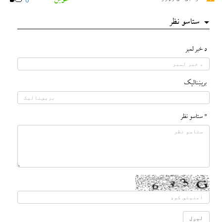
ستاسو نظر
د خبر لمبر
بريښناليک
* ستاسو نظر