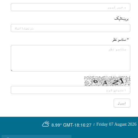
بريښناليک
* ستاسو نظر
GMT-18:16:27
Friday 07 August 2026
؛
8.99°