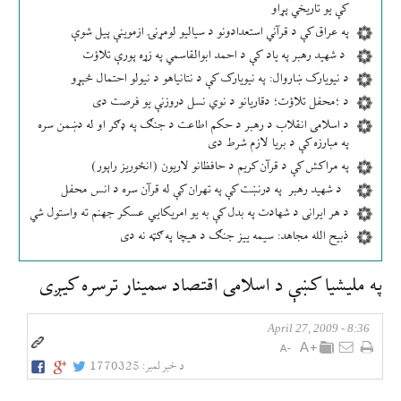
کې یو تاریخي پړاو
په عراق کې د قرآني استعدادونو د سیالیو لومړنۍ ازموینې پیل شوې
د شهید رهبر په یاد کې د احمد ابوالقاسمي په زړه پورې تلاؤت
د نیویارک ښاروال: په نیویارک کې د نتانیاهو د نیولو احتمال څېړو
د ؛محفل تلاؤت؛ دقاریانو د نوي نسل دروزنې یو فرصت دی
د اسلامی انقلاب د رهبر د حکم اطاعت د جنګ په ډګر او له دښمن سره
په مبارزه کې د بریا لازم شرط دی
په مراکش کې د قرآن کریم د حافظانو لاریون (انځوریز راپور)
د شهید رهبر په درنښت کې په تهران کې له قرآن سره د انس محفل
د هر ایرانی د شهادت په بدل کې به یو امریکایي عسکر جهنم ته واستول شي
ذبیح الله مجاهد: سیمه ییز جنګ د هیچا په ګټه نه دی
په مليشيا كښې د اسلامی اقتصاد سمينار ترسره كیږی
8:36 - April 27, 2009
د خبر لمبر:
1770325