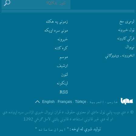
لومړۍ مخ
زمونږ په هکله
ټول خبرونه
مونږ سره اړيکه
قرآني کارونه
‫خبرونه
نړيوال
کره کتنه
انځورونه ـ ویډیوګانې
موسم
ارشيف
لټون
لينکونه
RSS
.
.
.
.
فارسی
العربیة
Türkçe
Français
English
©
د دې ويب پاڼې ټول مادي او معنوي حقوق، د قران نړيوال خبري اژانس سره اړونده دي
او له دې غير قانوني استفاده د قانوني پلټني لامل ګرځي 1392
تولید شوي له اړخه
: " ایران سامانه "