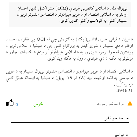
نړيواله ډله: د اسلامی كانفرس غونډې (OIC) مشر اكمل الدين احسان
اوغلو به د اسلامی اقتصاد او د غړيو هيوادونو د اقتصادی علمونو نړيوال
سمينار كښې په كولالمپور كښې ګډون كوی.
د ايران د قرانی خبری اژانس(ايكنا) په ګزارش چې له OCI یې نقلوی، احسان
اوغلو د دې سمينار د شورو كيدو په پروګرام كښې چې د مليشيا د اسلامی نړيوال
پوهنتون له خوا ترسره شوی و، به د اسلامی هيوادونو تر مينځ د اقتصادی چارو د
مزبتولو په هكله د دې غونډې د رول په هكله وينا كوی.
د اسلامی اقتصاد او د غړيو هيوادونو د اقتصادی علمونو نړيوال سمينار به د غويی
د مياشتې په اتمه او نهمه نیټه (٢٨ او ٢٩ اپريل) د مليشيا په ايستانا هوټل كښې
ترسره كیږی.
394621
خوښ
خرابی کی رپورٹ
0
ستاسو نظر
د خبر لمبر