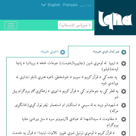
.
.
فارسی
Français
English
د مېزپاسى (ډیسټاپ)
باز
و
بسته
کردن
منو
ډير لیدل شوي خبرونه
اخیرني خبرونه
د اروپا له لومړي شین (چاپېریال‌دوست) جومات څخه د بریتانیا د پاچا
لیدنه(فیلم)
په جده کې د قرآن کریم د سورو د خوشخطئ نادره هنري تابلو نندارې ته
وړاندې شوه
په قطر کې په جوماتونو کې د قرآن کریم د اوړي د زده‌کړې ګډ پروګرام پیل
شو
د شهیدانو وینه به له سیمې د استکبار او استعمار ټغر ټول کړي(ځانګړی
مرکه)
د مقاومت د سیدالشهدا له عبادي لارښوونو سره د سل ورځنئ ملتیا
پروګرام
د قرآن کریم د لومړي ترتیل شوي غږیز تلاوت ثبتیدا؛ د قرآن په خدمت