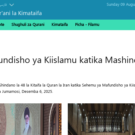
فارسی
r'ani la Kimataifa
ote
Shughuli za Qurani
Kimataifa
Picha‎ - Filamu‎
 Wapita Mkoa wa Ilam Kuelekea Iraq
ndisho ya Kiislamu katika Mashind
indano la 48 la Kitaifa la Quran la Iran katika Sehemu ya Mafundisho ya Ki
ika Jumamosi, Desemba 6, 2025.