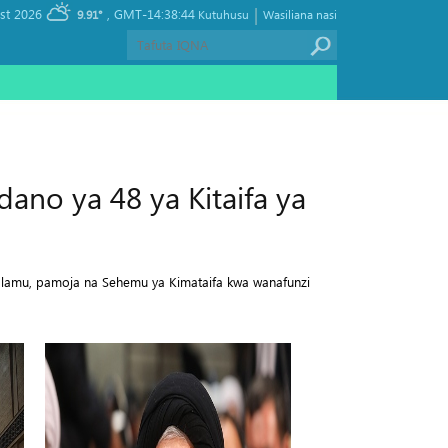
|
, Sunday 09 August 2026
GMT-14:38:44
9.91°
Kutuhusu
Wasiliana nasi
ano ya 48 ya Kitaifa ya
islamu, pamoja na Sehemu ya Kimataifa kwa wanafunzi