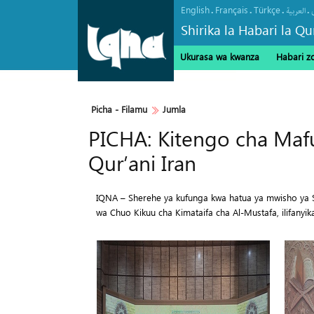
English
Français
Türkçe
.
.
.
.
العربیة
Shirika la Habari la Qu
Ukurasa wa kwanza
Habari z
Maelfu ya Mazuwaru wa Arbaeen
Picha‎ - Filamu‎
Jumla
PICHA: Kitengo cha Mafu
Qur’ani Iran
IQNA – Sherehe ya kufunga kwa hatua ya mwisho ya Sh
wa Chuo Kikuu cha Kimataifa cha Al-Mustafa, ilifany