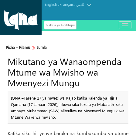
English
Français
.
.
فارسی
Nakala ya Desktopu
باز
و
Maelfu ya Mazuwaru wa Arbaeen
بسته
کردن
Wapita Mkoa wa Ilam Kuelekea Iraq
منو
Picha‎ - Filamu‎
Jumla
Mikutano ya Wanaompenda
Mtume wa Mwisho wa
Mwenyezi Mungu
IQNA –Tarehe 27 ya mwezi wa Rajab katika kalenda ya Hijria
Qamaria (17 Januari 2026), ilikuwa siku tukufu ya Maba’ath, siku
ambayo Muhammad (SAW) aliteuliwa na Mwenyezi Mungu kuwa
Mtume Wake wa mwisho.
Katika siku hii yenye baraka na kumbukumbu ya utume