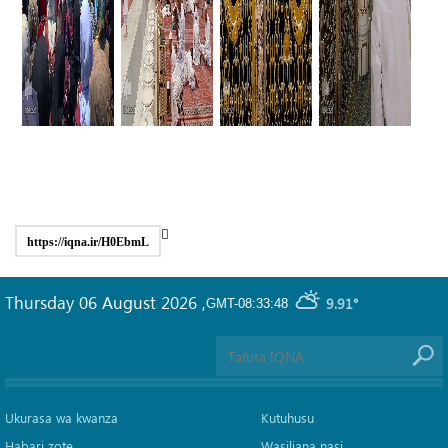
https://iqna.ir/H0EbmL
Thursday 06 August 2026
,
9.91°
GMT-08:33:48
Ukurasa wa kwanza
Kutuhusu
Habari zote
Wasiliana nasi