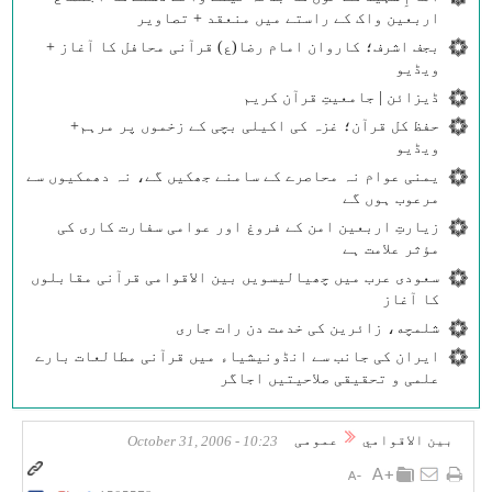
اربعین واک کے راستے میں منعقد + تصاویر
بجف اشرف؛ کاروان امام رضا(ع) قرآنی محافل کا آغاز +
ویڈیو
ڈیزائن | جامعیتِ قرآن کریم
حفظ کل قرآن؛ غزہ کی اکیلی بچی کے زخموں پر مرہم+
ویڈیو
یمنی عوام نہ محاصرے کے سامنے جھکیں گے، نہ دھمکیوں سے
مرعوب ہوں گے
زیارتِ اربعین امن کے فروغ اور عوامی سفارت کاری کی
مؤثر علامت ہے
سعودی عرب میں چھیالیسویں بین الاقوامی قرآنی مقابلوں
کا آغاز
شلمچه، زائرین کی خدمت دن رات جاری
ایران کی جانب سے انڈونیشیاء میں قرآنی مطالعات بارے
علمی و تحقیقی صلاحیتیں اجاگر
بين الاقوامي
عمومی
10:23 - October 31, 2006