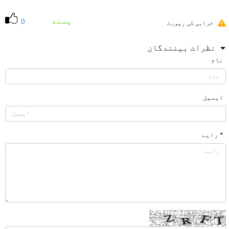
پسند
0
خرابی کی رپورٹ
نظرات بینندگان
نام
ایمیل
* رایے