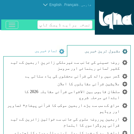
.
.
فارسی
Français
English
نسخہ برایے ڈیسک ٹاپ
باز
و
بسته
کردن
منو
تمام خبریں
مقبول ترین خبریں
روضۂ حسینی کی جانب سے غیرملکی زائرینِ اربعین کے لیے
کثیر لسانی رہنمائی اور سروسز
گھر میں والد کی قرآنی محفلوں کی یاد ستاتی ہے
ملایشین قرآنی مقابلوں کا اعلان
سلطان قابوس بین الاقوامی قرآنی مقابلہ 2026 کا
ابتدائی مرحلہ شروع
عراق کے سب سے بڑے اربعین موکب کا قرآنی پیغام+ ٹصاویر
اور ویڈیو
اربعین پرروضۂ علوی کی جانب سے خواتین زائرین کے لیے
قرآنی پروگراموں کا اہتمام
امامِ شہید کے خون کا بدلہ لینے والے دستے کا اجتماع