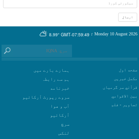
GMT-07:59:49
Monday 10 August 2026
؛
8.99°
صفحه اول
ہمارے بارے میں
مکمل خبریں
ہم سے رابطہ
قرآني سر گرمياں
بين الاقوامي
سروے رپورٹ آرکائیو
تصاوير - فلم
آب و هوا
سرچ
لنکس