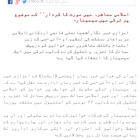
خبر کا کوڈ:
1505579
اسلامی معاشرہ میں عورت كا كردار٬٬ كے موضوع
پر تركی میں سيمينار-
اعزازی خبر نگار /شعبانعلی قانعی اردكانی :اسلامی
سربراھان مملكت كی تنظيم او –آئی –سی كے زير
اہتمام مختلف معاشروں میں خواتين كو درپيش
مساﺋل كا تجزیہ و تحليل كرنے كےلیے تركی میں ايك
سيمينار كا انعقاد كيا گيا ہے-
ايران كی قرآنی خبر رساں ايجنسی (ايكنا) كے اعزازی خبر
نگار نے او –آئی –سی كے خبر رساں ادارے سے نقل كيا ہے كہ
یہ سيمينار تركی حكومت كی خواہش پر خواين كو اسلامی
معاشرہ اور غير اسلامی ممالك میں درپيش مساﺋل كا تجزیہ و
تحليل كرنے كےلیے ۲۲ نومبر كو استنبول میں منعقد ہورہا
ہے –
اس سيمينار كے شركاء خواتين كے ساتھ بد سلوكی اور ان پر
ہونے والے ظلم و جبر كے سد باب ،چادر اور چارديواری كے
تحفظ ،خواتين كے احترام اور انكی سركاری اداروں تك
رسائی جيسے مساﺋل زير بحث لاﺋیں گے-