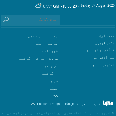
GMT-13:38:20
Friday 07 August 2026
؛
8.99°
صفحه اول
ہمارے بارے میں
مکمل خبریں
ہم سے رابطہ
قرآني سر گرمياں
بين الاقوامي
سروے رپورٹ آرکائیو
تصاوير - فلم
آب و هوا
سرچ
لنکس
RSS
.
.
.
.
فارسی
العربیة
Türkçe
Français
English
©
اس ویب سائیٹ کے تمام حقوق بین الاقوامی قرآنی نیوز ایجنسی کے