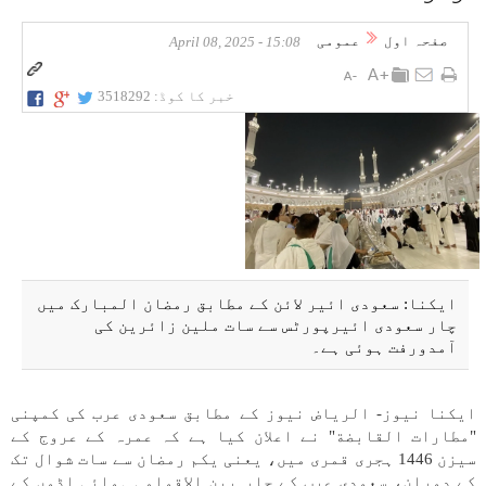
صفحہ اول
عمومی
15:08 - April 08, 2025
خبر کا کوڈ:
3518292
ایکنا: سعودی ائیر لائن کے مطابق رمضان المبارک میں
چار سعودی ائیرپورٹس سے سات ملین زائرین کی
آمدورفت ہوئی ہے۔
ایکنا نیوز- الریاض نیوز کے مطابق سعودی عرب کی کمپنی
"مطارات القابضة" نے اعلان کیا ہے کہ عمرہ کے عروج کے
سیزن 1446 ہجری قمری میں، یعنی یکم رمضان سے سات شوال تک
کے دوران، سعودی عرب کے چار بین الاقوامی ہوائی اڈوں کے