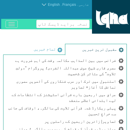
.
.
فارسی
Français
English
نسخہ برایے ڈیسک ٹاپ
باز
و
بسته
کردن
منو
تمام خبریں
مقبول ترین خبریں
فرانس میں بین المذاہب مکالمہ وقت کی اہم ضرورت ہے
مصری قاری شیخ عوض عبداللہ الفردی؛ پروگرام "دولتِ
تلاوت" کی متاثر کن شخصیت
استنبول میں ترک اور عرب فنکاروں کی آٹھویں مصوری
نمائش کا آغاز+ تصاویر
عراق میں اربعین بارے قرآنی اسٹیشنز کے انتظامات کے
لیے ابتدائی اجلاس منعقد
پہلی ریکارڈ شدہ قرآنی تلاوت کی سالگرہ، اوقاف کی جانب
سے خراجِ تحسین
تصاویر| زائرین اربعین کے راستوں پر
عمان ریڈیو قرآن کے قیام کی بیسویں سالگرہ؛ عمانی