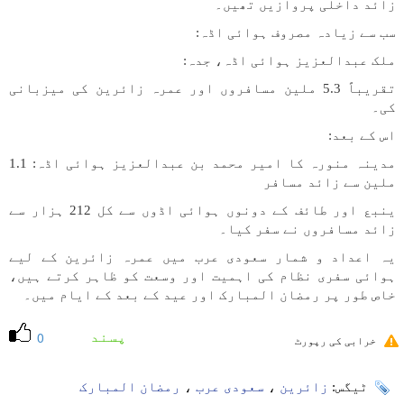
زائد داخلی پروازیں تھیں۔
سب سے زیادہ مصروف ہوائی اڈہ:
ملک عبدالعزیز ہوائی اڈہ، جدہ:
تقریباً 5.3 ملین مسافروں اور عمرہ زائرین کی میزبانی
کی۔
اس کے بعد:
مدینہ منورہ کا امیر محمد بن عبدالعزیز ہوائی اڈہ: 1.1
ملین سے زائد مسافر
ینبع اور طائف کے دونوں ہوائی اڈوں سے کل 212 ہزار سے
زائد مسافروں نے سفر کیا۔
یہ اعداد و شمار سعودی عرب میں عمرہ زائرین کے لیے
ہوائی سفری نظام کی اہمیت اور وسعت کو ظاہر کرتے ہیں،
خاص طور پر رمضان المبارک اور عید کے بعد کے ایام میں۔
پسند
0
خرابی کی رپورٹ
ٹیگس:
زائرین
،
سعودی عرب
،
رمضان المبارک