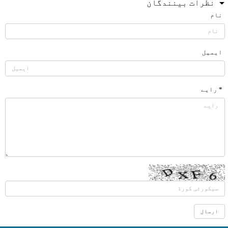
نظرات بینندگان
نام
ایمیل
* رایے