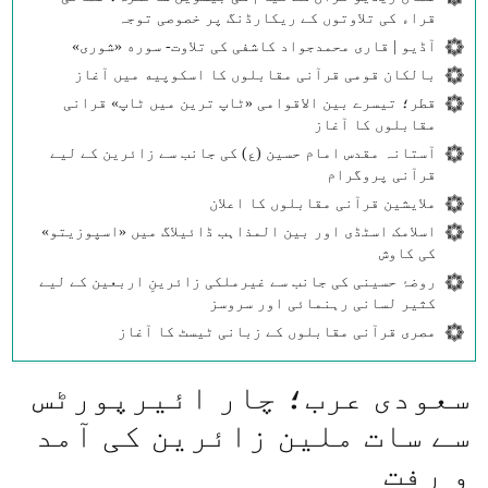
قراء کی تلاوتوں کے ریکارڈنگ پر خصوصی توجہ
آڈیو | قاری محمدجواد کاشفی کی تلاوت- سوره‌‌ «شوری»
بالکان قومی قرآنی مقابلوں کا اسکوپیه میں آغاز
قطر؛ تیسرے بین الاقوامی «ٹاپ ترین میں ٹاپ» قرانی
مقابلوں کا آغاز
آستانہ مقدس امام حسین (ع) کی جانب سے زائرین کے لیے
قرآنی پروگرام
ملایشین قرآنی مقابلوں کا اعلان
اسلامک اسٹڈی اور بین المذاہب ڈائیلاگ میں «اسپوزیتو»
کی کاوش
روضۂ حسینی کی جانب سے غیرملکی زائرینِ اربعین کے لیے
کثیر لسانی رہنمائی اور سروسز
مصری قرآنی مقابلوں کے زبانی ٹیسٹ کا آغاز
سعودی عرب؛ چار ائیرپورٹس
سے سات ملین زائرین کی آمد
و رفت