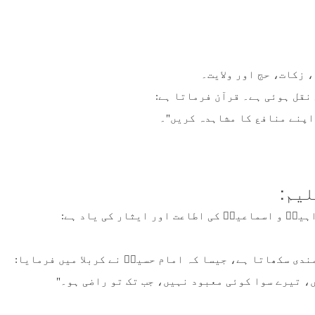
 زکات، حج اور ولایت۔
نقل ہوئی ہے۔ قرآن فرماتا ہے:
یم:
ہیمؑ و اسماعیلؑ کی اطاعت اور ایثار کی یاد ہے:
ندی سکھاتا ہے، جیسا کہ امام حسینؑ نے کربلا میں فرمایا:
ں، تیرے سوا کوئی معبود نہیں، جب تک تو راضی ہو۔"