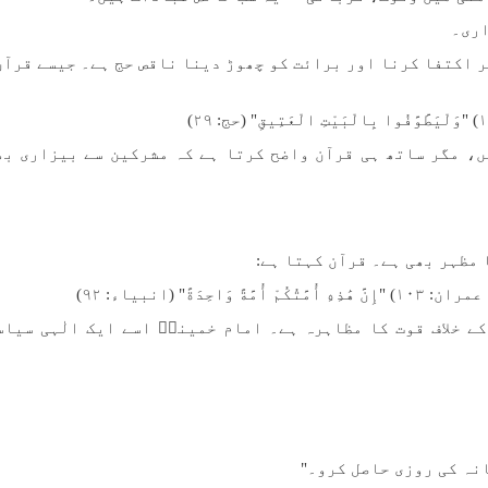
اری۔
 اکتفا کرنا اور برائت کو چھوڑ دینا ناقص حج ہے۔ جیسے قرآن
، مگر ساتھ ہی قرآن واضح کرتا ہے کہ مشرکین سے بیزاری بھی
 مظہر بھی ہے۔ قرآن کہتا ہے:
حِدَةً" (انبیاء: ۹۲)
ے خلاف قوت کا مظاہرہ ہے۔ امام خمینیؒ اسے ایک الٰہی سیاس
انہ کی روزی حاصل کرو۔"