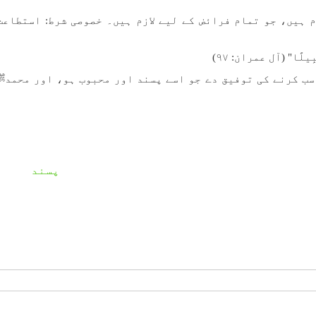
م ہیں، جو تمام فرائض کے لیے لازم ہیں۔ خصوصی شرط: استطاعت
سَبِيلًا" (آل عمران: ۹۷)
 سب کرنے کی توفیق دے جو اسے پسند اور محبوب ہو، اور محمدﷺ
پسند