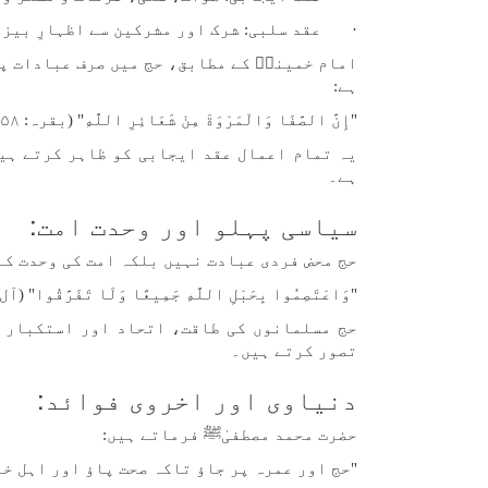
· عقد سلبی: شرک اور مشرکین سے اظہارِ بیز
امام خمینیؒ کے مطابق، حج میں صرف عبادات پر
ہے:
"إِنَّ الصَّفَا وَالْمَرْوَةَ مِنْ شَعَائِرِ اللَّهِ" (بقرہ: ۱۵۸) "وَلْيَطَّوَّفُوا بِالْبَيْتِ الْعَتِيقِ" (حج: ۲۹)
یہ تمام اعمال عقد ایجابی کو ظاہر کرتے ہیں
ہے۔
سیاسی پہلو اور وحدت امت:
حج محض فردی عبادت نہیں بلکہ امت کی وحدت کا
"وَاعْتَصِمُوا بِحَبْلِ اللَّهِ جَمِيعًا وَلَا تَفَرَّقُوا" (آل عمران: ۱۰۳) "إِنَّ هَٰذِهِ أُمَّتُكُمْ أُمَّةً وَا
حج مسلمانوں کی طاقت، اتحاد اور استکبار ک
تصور کرتے ہیں۔
دنیاوی اور اخروی فوائد:
حضرت محمد مصطفیٰﷺ فرماتے ہیں:
"حج اور عمرہ پر جاؤ تاکہ صحت پاؤ اور اہل خ