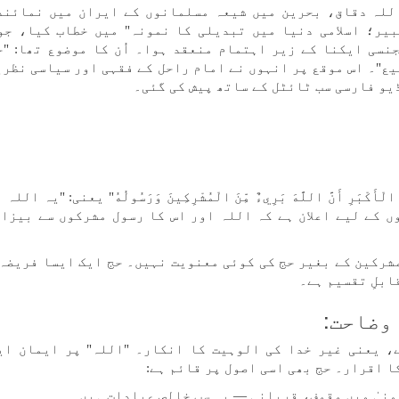
داللہ دقاق، بحرین میں شیعہ مسلمانوں کے ایران میں نمائند
یر؛ اسلامی دنیا میں تبدیلی کا نمونہ" میں خطاب کیا، جو
نیوز ایجنسی ایکنا کے زیر اہتمام منعقد ہوا۔ اُن کا موضوع تھا: "
یع"۔ اس موقع پر انہوں نے امام راحل کے فقہی اور سیاسی نظری
یو فارسی سب ٹائٹل کے ساتھ پیش کی گئی۔
َجِّ الْأَكْبَرِ أَنَّ اللَّهَ بَرِيءٌ مِّنَ الْمُشْرِكِينَ وَرَسُولُهُ" یعنی: "یہ الل
ں کے لیے اعلان ہے کہ اللہ اور اس کا رسول مشرکوں سے بیزار
شرکین کے بغیر حج کی کوئی معنویت نہیں۔ حج ایک ایسا فریضہ 
ابلِ تقسیم ہے۔
وضاحت:
 ہے، یعنی غیر خدا کی الوہیت کا انکار۔ "اللہ" پر ایمان ای
ا اقرار۔ حج بھی اسی اصول پر قائم ہے:
نیٰ میں وقوف، قربانی — یہ سب خالص عبادات ہیں۔