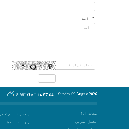
* رایے
GMT-14:57:04
Sunday 09 August 2026
؛
8.99°
صفحه اول
ہمارے بارے می
مکمل خبریں
ہم سے رابطہ