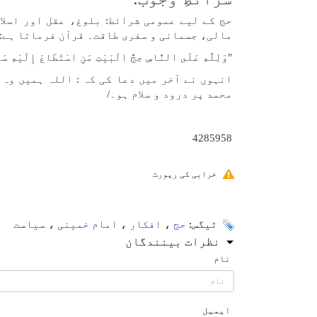
حج کے لیے عمومی شرائط: بلوغ، عقل اور اسلا
مالی، جسمانی و سفری طاقت۔ قرآن فرماتا ہے:
"وَلِلَّهِ عَلَى النَّاسِ حِجُّ الْبَيْتِ مَنِ اسْتَطَاعَ إِلَيْهِ 
انہوں نے آخر میں دعا کی کہ : اللہ ہمیں وہ
محمد پر درود و سلام ہو۔/
4285958
خرابی کی رپورٹ
ٹیگس:
حج
،
افکار
،
امام خمینی
،
سیاست
نظرات بینندگان
نام
ایمیل