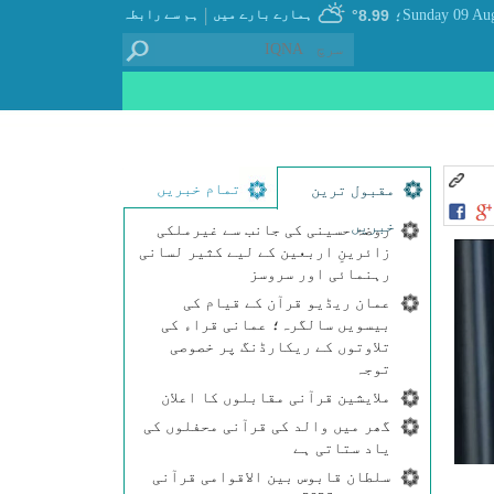
|
8.99°
ہمارے بارے میں
ہم سے رابطہ
؛
تمام خبریں
مقبول ترین
خبریں
روضۂ حسینی کی جانب سے غیرملکی
زائرینِ اربعین کے لیے کثیر لسانی
رہنمائی اور سروسز
عمان ریڈیو قرآن کے قیام کی
بیسویں سالگرہ؛ عمانی قراء کی
تلاوتوں کے ریکارڈنگ پر خصوصی
توجہ
ملایشین قرآنی مقابلوں کا اعلان
گھر میں والد کی قرآنی محفلوں کی
یاد ستاتی ہے
سلطان قابوس بین الاقوامی قرآنی