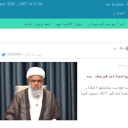
, Sunday 09 August 2026
GMT-14:57:04
.
English
F
 نیوز
قرآني سر گرمياں
بين الاقوامي
تصاوير - فلم
خبر کا کوڈ:
3518594
 سے:
ی-عبادی فریضہ ہے
 حج سے متعلق افکار
عبادت کو الگ نہیں کیا