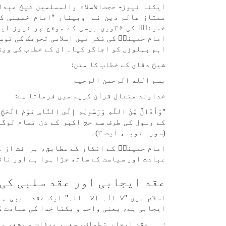
ایکنا نیوز- حجت‌الاسلام والمسلمین شیخ عب
ممتاز عالم دین نے وبینار "امام خمینی کب
خمینیؒ کی ۳۶ویں برسی کے موقع پر 
امام خمینیؒ کی فکر میں اسلامی تحریک کی توس
اہم پہلوؤں کو اجاگر کیا۔ ان کے خطاب کی ویڈ
شیخ دقاق کے خطاب کا متن:
بسم الله الرحمن الرحیم
خداوند متعال قرآن کریم میں فرماتا ہے:
"وَأَذَانٌ مِّنَ اللَّهِ وَرَسُولِهِ إِلَى النَّاسِ يَوْمَ الْح
کے رسول کی طرف سے حج اکبر کے دن تمام لوگو
(سورہ توبہ، آیت ۳)۔
امام خمینیؒ کے افکار کے مطابق، برائت از م
عبادت اور سیاست کے ساتھ جڑا ہوا ہے اور ناق
عقد ایجابی اور عقد سلبی کی 
اسلام میں "لا الٰہ الا اللہ" ایک عقد سلبی
ایجابی ہے، یعنی واحد و یکتا خدا کی عبادت ک
· عقد ایجابی: طواف، سعی، عرفات و مشعر و م