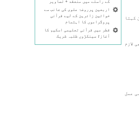
کے راستے میں منعقد + تصاویر
اربعین پرروضۂ علوی کی جانب سے
خواتین زائرین کے لیے قرآنی
 کہتا
پروگراموں کا اہتمام
قطر میں قرآنی تعلیمی اسکیم کا
آغاز؛ سینکڑوں طلبہ شریک
 لازم
ی عمل