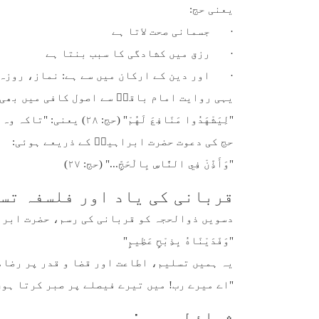
یعنی حج:
· جسمانی صحت لاتا ہے
· رزق میں کشادگی کا سبب بنتا ہے
· اور دین کے ارکان میں سے ہے: نماز، روزہ،
یہی روایت امام باقرؑ سے اصول کافی میں بھی 
"لِيَشْهَدُوا مَنَافِعَ لَهُمْ" (حج: ۲۸) یعنی: "تاکہ وہ اپنے منافع کا مشاہدہ کریں"۔
حج کی دعوت حضرت ابراہیمؑ کے ذریعے ہوئی:
"وَأَذِّنْ فِي النَّاسِ بِالْحَجِّ..." (حج: ۲۷)
قربانی کی یاد اور فلسفہ تسل
دسویں ذوالحجہ کو قربانی کی رسم، حضرت ابرا
"وَفَدَيْنَاهُ بِذِبْحٍ عَظِيمٍ"
یہ ہمیں تسلیم، اطاعت اور قضا و قدر پر رضام
"اے میرے رب! میں تیرے فیصلے پر صبر کرتا ہو
شرائطِ وجوب: