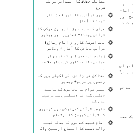
مقابلہ 2026 کا ابتدائی مرحلہ
ہ اور
شروع
 امام
مصری قرآنی مقابلوں کے زبانی
حج اور
ٹیسٹ کا آغاز
ات کے
عراق کے سب سے بڑے اربعین موکب کا
قرآنی پیغام+ ٹصاویر اور ویڈیو
بجف اشرف؛ کاروان امام رضا(ع)
قرآنی محافل کا آغاز + ویڈیو
زیارتِ اربعین امن کے فروغ اور
عوامی سفارت کاری کی مؤثر علامت
ہ اور اس
ہے
 ہیں"
حفظ کل قرآن؛ غزہ کی اکیلی بچی کے
زخموں پر مرہم+ ویڈیو
ہے جو
یمنی عوام نہ محاصرے کے سامنے
جھکیں گے، نہ دھمکیوں سے مرعوب
ہوں گے
شارجہ قرآنی کمپلیکس میں گرمیوں
کے قرآنی کورسز کا اہتمام
ک عقد
امامِ شہید کے خون کا بدلہ لینے
والے دستے کا اجتماع اربعین واک