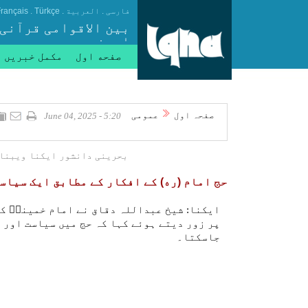
.
.
.
فارسی
العربیة
Türkçe
rançais
بین الاقوامی قرآنی
ایجنسی
صفحه اول
مکمل خبریں
صفحہ اول
عمومی
5:20 - June 04, 2025
بحرینی دانشور ایکنا ویبنار
حج امام (ره) کے افکار کے مطابق ایک سیاس
ایکنا: شیخ عبداللہ دقاق نے امام خمینیؒ کے
پر زور دیتے ہوئے کہا کہ حج میں سیاست اور 
جاسکتا۔