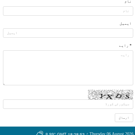
نام
ایمیل
* رایے
GMT-18:28:53
Thursday 06 August 2026
؛
8.99°