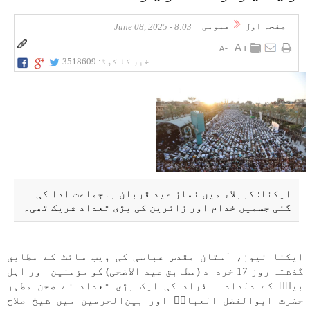
صفحہ اول
عمومی
8:03 - June 08, 2025
خبر کا کوڈ:
3518609
ایکنا: کربلاء میں نماز عید قربان باجماعت ادا کی
گئی جسمیں خدام اور زائرین کی بڑی تعداد شریک تھی۔
ایکنا نیوز، آستان مقدس عباسی کی ویب سائٹ کے مطابق
گذشتہ روز 17 خرداد (مطابق عید الاضحی) کو مؤمنین اور اہل
بیتؑ کے دلدادہ افراد کی ایک بڑی تعداد نے صحن مطہر
حضرت ابوالفضل العباسؑ اور بین‌الحرمین میں شیخ صلاح