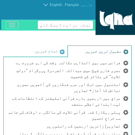
.
.
فارسی
Français
English
نسخہ برایے ڈیسک ٹاپ
باز
و
بسته
کردن
منو
تمام خبریں
مقبول ترین خبریں
فرانس میں بین المذاہب مکالمہ وقت کی اہم ضرورت ہے
مصری قاری شیخ عوض عبداللہ الفردی؛ پروگرام "دولتِ
تلاوت" کی متاثر کن شخصیت
استنبول میں ترک اور عرب فنکاروں کی آٹھویں مصوری
نمائش کا آغاز+ تصاویر
عراق میں اربعین بارے قرآنی اسٹیشنز کے انتظامات کے
لیے ابتدائی اجلاس منعقد
پہلی ریکارڈ شدہ قرآنی تلاوت کی سالگرہ، اوقاف کی جانب
سے خراجِ تحسین
تصاویر| زائرین اربعین کے راستوں پر
عمان ریڈیو قرآن کے قیام کی بیسویں سالگرہ؛ عمانی