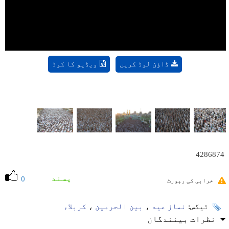
Video
ڈاؤن لوڈ کریں
ویڈیو کا کوڈ
4286874
پسند
0
خرابی کی رپورٹ
ٹیگس:
نماز عید
،
بین الحرمین
،
کربلاء
نظرات بینندگان