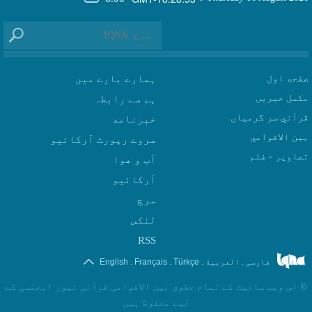
صفحه اول
ہمارے بارے میں
مکمل خبریں
ہم سے رابطہ
قرآني سر گرمياں
بين الاقوامي
سروے رپورٹ آرکائیو
تصاوير - فلم
آب و هوا
سرچ
لنکس
RSS
.
.
.
.
فارسی
العربیة
Türkçe
Français
English
©
اس ویب سائیٹ کے تمام حقوق بین الاقوامی قرآنی نیوز ایجنسی کے
لیے محفوظ ہیں