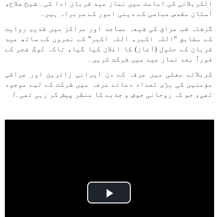
الکربلائی کی امامت میں نماز عید قربان ادا کی۔ شیخ صلاح،
آستان مقدس عباسی کے دینی امور کے سربراہ ہیں۔
گزشتہ شب عراق کی شیعہ مساجد اور مراکز میں قدیم روایت
کے مطابق "اللہ اکبر، اللہ اکبر" کے نعروں کے ساتھ عید
قربان کے حلول (آغاز) کا اعلان کیا گیا، تاکہ لوگ فجر کے
فوراً بعد نماز عید میں شرکت کریں۔
کربلائے معلی میں عرفہ کے دن ایرانی زائرین اور عراقی
مؤمنین کی بڑی تعداد دعائے عرفہ میں شرکت کے لیے موجود
تھی، جو کہ روحانی جوش و جذبے کا منظر پیش کر رہی تھی۔/
Play