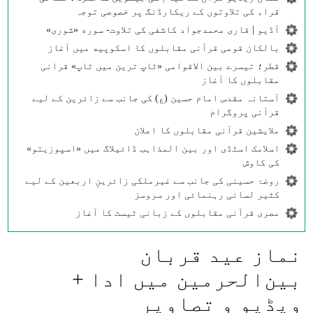
قراء کی تلاوتوں کے ریکارڈنگ پر خصوصی توجہ
آڈیو | قاری محمدجواد کاشفی کی تلاوت- سوره‌‌ «شوری»
بالکان قومی قرآنی مقابلوں کا اسکوپیه میں آغاز
قطر؛ تیسرے بین الاقوامی «ٹاپ ترین میں ٹاپ» قرانی
مقابلوں کا آغاز
آستانہ مقدس امام حسین (ع) کی جانب سے زائرین کے لیے
قرآنی پروگرام
ملایشین قرآنی مقابلوں کا اعلان
اسلامک اسٹڈی اور بین المذاہب ڈائیلاگ میں «اسپوزیتو»
کی کاوش
روضۂ حسینی کی جانب سے غیرملکی زائرینِ اربعین کے لیے
کثیر لسانی رہنمائی اور سروسز
مصری قرآنی مقابلوں کے زبانی ٹیسٹ کا آغاز
نماز عید قربان
بین‌الحرمین میں ادا +
ویڈیو و تصاویر